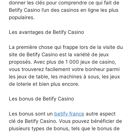
donner les clés pour comprendre ce qui fait de
Betify Casino l’un des casinos en ligne les plus
populaires.
Les avantages de Betify Casino
La première chose qui frappe lors de la visite du
site de Betify Casino est la variété de jeux
proposés. Avec plus de 1 000 jeux de casino,
vous trouverez facilement votre bonheur parmi
les jeux de table, les machines à sous, les jeux
de loterie et bien plus encore.
Les bonus de Betify Casino
Les bonus sont un
betify france
autre aspect
clé de Betify Casino. Vous pouvez bénéficier de
plusieurs types de bonus, tels que le bonus de