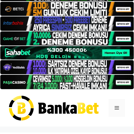
İçeriğe
atla
Menü