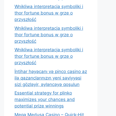
Wnikliwa interpretacja symboliki i
thor fortune bonus w grze o
przyszłość
Wnikliwa interpretacja symboliki i
thor fortune bonus w grze o
przyszłość
Wnikliwa interpretacja symboliki i
thor fortune bonus w grze o
przyszłość
İntihar həyəcanı və pinco casino az
ilə qazanclarınızın yeni səviyyəsi
sizi gözləyir, əyləncəyə qoşulun
Essential strategy for plinko
maximizes your chances and
potential prize winnings
Mega Medusa Casino – Quick‑Hit