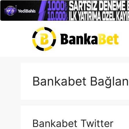
İçeriğe
atla
Bankabet Bağlan
Bankabet Twitter