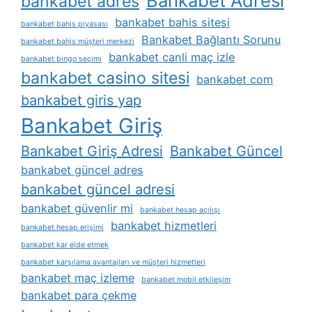
Bankabet Adresi
bankabet adres
bankabet bahis sitesi
bankabet bahis piyasası
Bankabet Bağlantı Sorunu
bankabet bahis müşteri merkezi
bankabet canli maç izle
bankabet bingo seçimi
bankabet casino sitesi
bankabet com
bankabet giris yap
Bankabet Giriş
Bankabet Giriş Adresi
Bankabet Güncel
bankabet güncel adres
bankabet güncel adresi
bankabet güvenlir mi
bankabet hesap açılışı
bankabet hizmetleri
bankabet hesap erişimi
bankabet kar elde etmek
bankabet karşılama avantajları ve müşteri hizmetleri
bankabet maç izleme
bankabet mobil etkileşim
bankabet para çekme