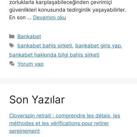
zorluklarla karşılaşabileceğinden çevrimiçi
güvenlikleri konusunda tedirginlik yaşayabilirler.
En son …
Devamını oku
Kategoriler
Bankabet
Etiketler
bankabet bahis şirketi
,
bankabet giris yap
,
bankabet hakkında bilgi bahis şirketi
Yorum yap
Son Yazılar
Cloverspin retrait : comprendre les délais, les
méthodes et les vérifications pour retirer
sereinement