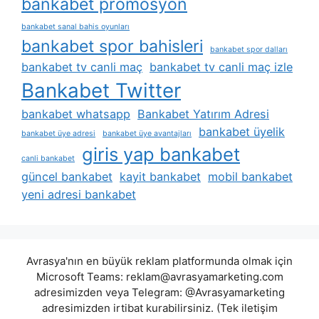
bankabet promosyon
bankabet sanal bahis oyunları
bankabet spor bahisleri
bankabet spor dalları
bankabet tv canli maç
bankabet tv canli maç izle
Bankabet Twitter
bankabet whatsapp
Bankabet Yatırım Adresi
bankabet üyelik
bankabet üye adresi
bankabet üye avantajları
giris yap bankabet
canli bankabet
güncel bankabet
kayit bankabet
mobil bankabet
yeni adresi bankabet
Avrasya'nın en büyük reklam platformunda olmak için
Microsoft Teams:
reklam@avrasyamarketing.com
adresimizden veya Telegram: @Avrasyamarketing
adresimizden irtibat kurabilirsiniz. (Tek iletişim