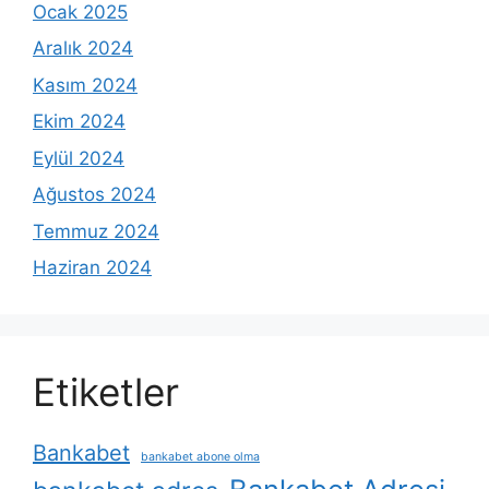
Ocak 2025
Aralık 2024
Kasım 2024
Ekim 2024
Eylül 2024
Ağustos 2024
Temmuz 2024
Haziran 2024
Etiketler
Bankabet
bankabet abone olma