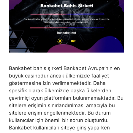
Bankabet bahis şirketi Bankabet Avrupa’nın en
büyük casinodur ancak ülkemizde faaliyet
göstermesine izin verilmemektedir. Daha
spesifik olarak ülkemizde başka ülkelerden
çevrimiçi oyun platformları bulunmamaktadır. Bu
sitelere erişimin sınırlandırılması amacıyla bu
sitelere erişim engellenmektedir. Bu durum
kullanıcılar için önemli bir sorun oluşturdu.
Bankabet kullanıcıları siteye giriş yaparken