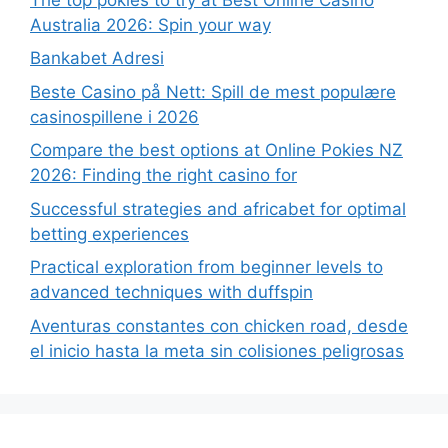
Australia 2026: Spin your way
Bankabet Adresi
Beste Casino på Nett: Spill de mest populære
casinospillene i 2026
Compare the best options at Online Pokies NZ
2026: Finding the right casino for
Successful strategies and africabet for optimal
betting experiences
Practical exploration from beginner levels to
advanced techniques with duffspin
Aventuras constantes con chicken road, desde
el inicio hasta la meta sin colisiones peligrosas