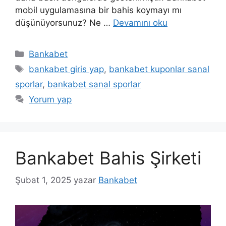
mobil uygulamasına bir bahis koymayı mı
düşünüyorsunuz? Ne …
Devamını oku
Kategoriler
Bankabet
Etiketler
bankabet giris yap
,
bankabet kuponlar sanal
sporlar
,
bankabet sanal sporlar
Yorum yap
Bankabet Bahis Şirketi
Şubat 1, 2025
yazar
Bankabet