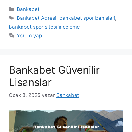
Kategoriler
Bankabet
Etiketler
Bankabet Adresi
,
bankabet spor bahisleri
,
bankabet spor sitesi i̇nceleme
Yorum yap
Bankabet Güvenilir
Lisanslar
Ocak 8, 2025
yazar
Bankabet