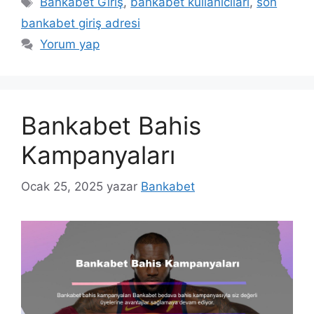
Bankabet Giriş
,
bankabet kullanıcıları
,
son
bankabet giriş adresi
Yorum yap
Bankabet Bahis
Kampanyaları
Ocak 25, 2025
yazar
Bankabet