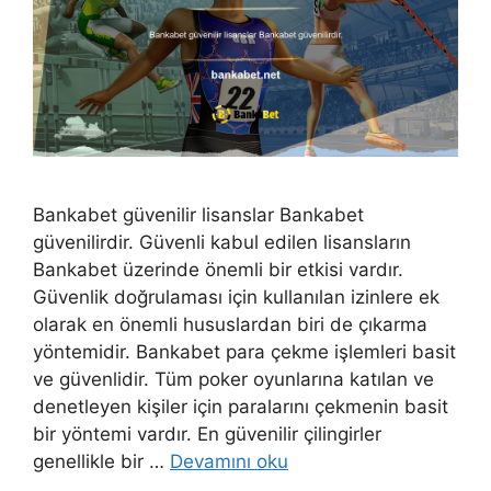
Bankabet güvenilir lisanslar Bankabet
güvenilirdir. Güvenli kabul edilen lisansların
Bankabet üzerinde önemli bir etkisi vardır.
Güvenlik doğrulaması için kullanılan izinlere ek
olarak en önemli hususlardan biri de çıkarma
yöntemidir. Bankabet para çekme işlemleri basit
ve güvenlidir. Tüm poker oyunlarına katılan ve
denetleyen kişiler için paralarını çekmenin basit
bir yöntemi vardır. En güvenilir çilingirler
genellikle bir …
Devamını oku