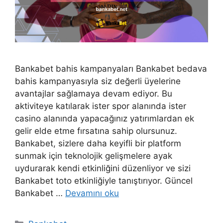
Bankabet bahis kampanyaları Bankabet bedava
bahis kampanyasıyla siz değerli üyelerine
avantajlar sağlamaya devam ediyor. Bu
aktiviteye katılarak ister spor alanında ister
casino alanında yapacağınız yatırımlardan ek
gelir elde etme fırsatına sahip olursunuz.
Bankabet, sizlere daha keyifli bir platform
sunmak için teknolojik gelişmelere ayak
uydurarak kendi etkinliğini düzenliyor ve sizi
Bankabet toto etkinliğiyle tanıştırıyor. Güncel
Bankabet …
Devamını oku
Kategoriler