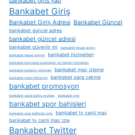
bankabet giris yap
Bankabet Giriş
Bankabet Giriş Adresi
Bankabet Güncel
bankabet güncel adres
bankabet güncel adresi
bankabet güvenlir mi
bankabet hesap açılışı
bankabet hizmetleri
bankabet hesap erişimi
bankabet karşılama avantajları ve müşteri hizmetleri
bankabet maç izleme
bankabet kullanıcı görüşleri
bankabet para çekme
bankabet mobil etkileşim
bankabet promosyon
bankabet sanal bahis oyunları
bankabet sms
bankabet spor bahisleri
bankabet tv canli maç
bankabet spor bahisleri sms
bankabet tv canli maç izle
Bankabet Twitter