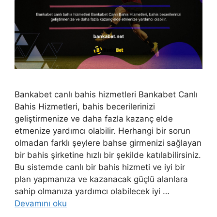
Bankabet canlı bahis hizmetleri Bankabet Canlı
Bahis Hizmetleri, bahis becerilerinizi
geliştirmenize ve daha fazla kazanç elde
etmenize yardımcı olabilir. Herhangi bir sorun
olmadan farklı şeylere bahse girmenizi sağlayan
bir bahis şirketine hızlı bir şekilde katılabilirsiniz.
Bu sistemde canlı bir bahis hizmeti ve iyi bir
plan yapmanıza ve kazanacak güçlü alanlara
sahip olmanıza yardımcı olabilecek iyi …
Devamını oku