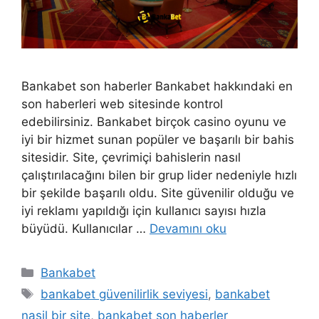
Bankabet son haberler Bankabet hakkındaki en
son haberleri web sitesinde kontrol
edebilirsiniz. Bankabet birçok casino oyunu ve
iyi bir hizmet sunan popüler ve başarılı bir bahis
sitesidir. Site, çevrimiçi bahislerin nasıl
çalıştırılacağını bilen bir grup lider nedeniyle hızlı
bir şekilde başarılı oldu. Site güvenilir olduğu ve
iyi reklamı yapıldığı için kullanıcı sayısı hızla
büyüdü. Kullanıcılar …
Devamını oku
Kategoriler
Bankabet
Etiketler
bankabet güvenilirlik seviyesi
,
bankabet
nasil bir site
,
bankabet son haberler