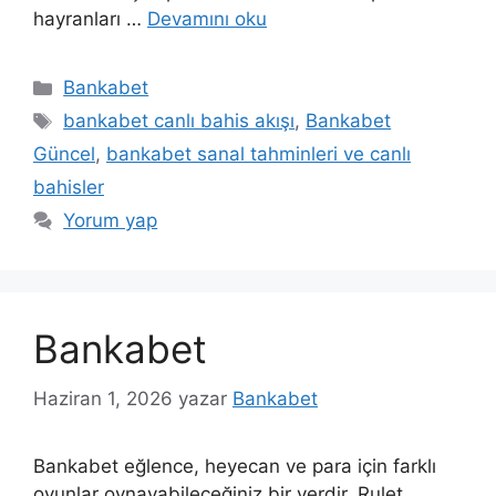
hayranları …
Devamını oku
Kategoriler
Bankabet
Etiketler
bankabet canlı bahis akışı
,
Bankabet
Güncel
,
bankabet sanal tahminleri ve canlı
bahisler
Yorum yap
Bankabet
Haziran 1, 2026
yazar
Bankabet
Bankabet eğlence, heyecan ve para için farklı
oyunlar oynayabileceğiniz bir yerdir. Rulet