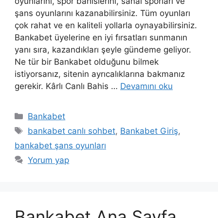
oyunlarını, spor bahislerini, sanal sporları ve
şans oyunlarını kazanabilirsiniz. Tüm oyunları
çok rahat ve en kaliteli yollarla oynayabilirsiniz.
Bankabet üyelerine en iyi fırsatları sunmanın
yanı sıra, kazandıkları şeyle gündeme geliyor.
Ne tür bir Bankabet olduğunu bilmek
istiyorsanız, sitenin ayrıcalıklarına bakmanız
gerekir. Kârlı Canlı Bahis …
Devamını oku
Kategoriler
Bankabet
Etiketler
bankabet canlı sohbet
,
Bankabet Giriş
,
bankabet şans oyunları
Yorum yap
Bankabet Ana Sayfa