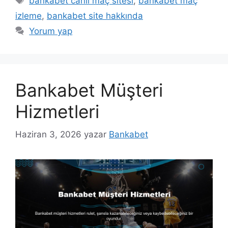
bankabet canlı maç sitesi
,
bankabet maç
izleme
,
bankabet site hakkında
Yorum yap
Bankabet Müşteri
Hizmetleri
Haziran 3, 2026
yazar
Bankabet