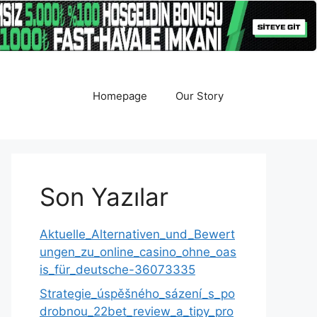
Homepage
Our Story
Son Yazılar
Aktuelle_Alternativen_und_Bewert
ungen_zu_online_casino_ohne_oas
is_für_deutsche-36073335
Strategie_úspěšného_sázení_s_po
drobnou_22bet_review_a_tipy_pro