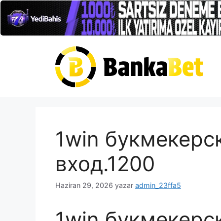
İçeriğe
atla
1win букмекерс
вход.1200
Haziran 29, 2026
yazar
admin_23ffa5
1win букмекерс