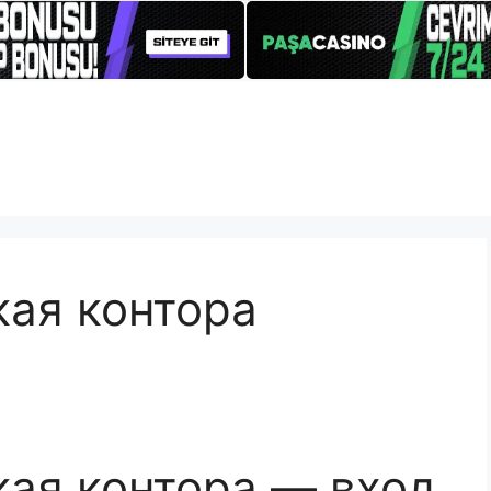
кая контора
кая контора — вход