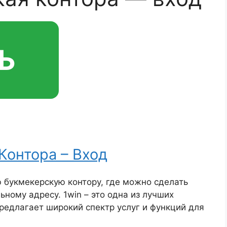
Ь
Контора – Вход
 букмекерскую контору, где можно сделать
ьному адресу. 1win – это одна из лучших
предлагает широкий спектр услуг и функций для