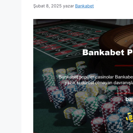
Şubat 8, 2025
yazar
Bankabet