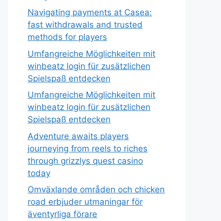
Navigating payments at Casea:
fast withdrawals and trusted
methods for players
Umfangreiche Möglichkeiten mit
winbeatz login für zusätzlichen
Spielspaß entdecken
Umfangreiche Möglichkeiten mit
winbeatz login für zusätzlichen
Spielspaß entdecken
Adventure awaits players
journeying from reels to riches
through grizzlys quest casino
today
Omväxlande områden och chicken
road erbjuder utmaningar för
äventyrliga förare