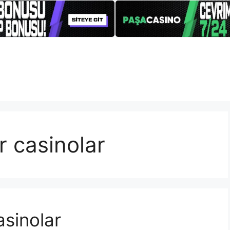
 casinolar
sinolar