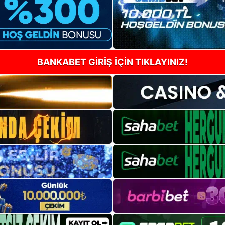
BANKABET GİRİŞ İÇİN TIKLAYINIZ!