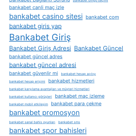
bankabet bingo seçimi
bankabet canli maç izle
bankabet casino sitesi
bankabet com
bankabet giris yap
Bankabet Giriş
Bankabet Giriş Adresi
Bankabet Güncel
bankabet güncel adres
bankabet güncel adresi
bankabet güvenlir mi
bankabet hesap açılışı
bankabet hizmetleri
bankabet hesap erişimi
bankabet karşılama avantajları ve müşteri hizmetleri
bankabet maç izleme
bankabet kullanıcı görüşleri
bankabet para çekme
bankabet mobil etkileşim
bankabet promosyon
bankabet sanal bahis oyunları
bankabet sms
bankabet spor bahisleri