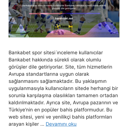
Bankabet spor sitesi i̇nceleme kullanıcılar
Bankabet hakkında sürekli olarak olumlu
görüşler dile getiriyorlar. Site, tüm hizmetlerin
Avrupa standartlarına uygun olarak
sağlanmasını sağlamaktadır. Bu yaklaşımın
uygulanmasıyla kullanıcıların sitede herhangi bir
sorunla karşılaşma olasılıkları tamamen ortadan
kaldırılmaktadır. Ayrıca site, Avrupa pazarının ve
Türkiye’nin en popüler bahis platformudur. Bu
web sitesi, yeni ve yenilikçi bahis platformları
arayan kişiler …
Devamını oku