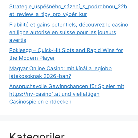
Strategie_úspěšného_sázení_s_podrobnou_22b
et_review_a_tipy_pro_výběr_kur
Fiabilité et gains potentiels, découvrez le casino
en ligne autorisé en suisse pour les joueurs
avertis
Pokiesgg – Quick‑Hit Slots and Rapid Wins for
the Modern Player
Magyar Online Casino: mit kínál a legjobb
játékosoknak 2026-ban?
Anspruchsvolle Gewinnchancen für Spieler mit
https://nv-casino1.at und vielfältigen
Casinospielen entdecken
Kategoriler