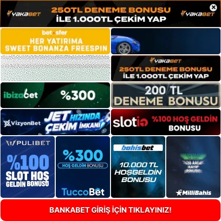
×
BANKABET GİRİŞ İÇİN TIKLAYINIZ!