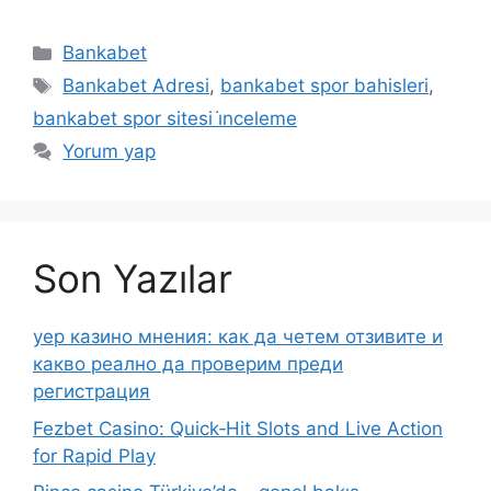
Kategoriler
Bankabet
Etiketler
Bankabet Adresi
,
bankabet spor bahisleri
,
bankabet spor sitesi i̇nceleme
Yorum yap
Son Yazılar
yep казино мнения: как да четем отзивите и
какво реално да проверим преди
регистрация
Fezbet Casino: Quick‑Hit Slots and Live Action
for Rapid Play