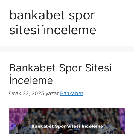
bankabet spor
sitesi i̇nceleme
Bankabet Spor Sitesi
İnceleme
Ocak 22, 2025
yazar
Bankabet