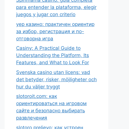
Spinmama casino: guía completa
para entender la plataforma, elegir
juegos y jugar con criterio
yep казино: практичен ориентир
за избор, регистрация и по-
отговорна игра
Casiny: A Practical Guide to
Understanding the Platform, Its
Features, and What to Look For
Svenska casino utan licens: vad
det betyder, risker, möjligheter och
hur du väljer tryggt
slotoroit.com: как
ориентироваться на игровом
сайте и безопасно выбирать
развлечения
slotoro prelievo: как устроен