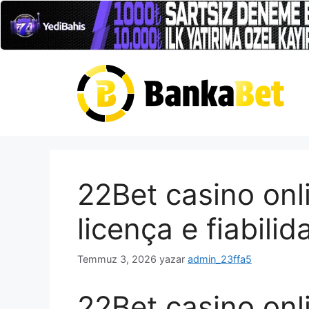
İçeriğe
atla
22Bet casino onl
licença e fiabilid
Temmuz 3, 2026
yazar
admin_23ffa5
22Bet casino onl