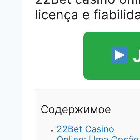
licença e fiabilid
Содержимое
22Bet Casino
Online: Uma Opção