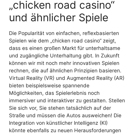
„chicken road casino“
und ähnlicher Spiele
Die Popularität von einfachen, reflexbasierten
Spielen wie dem „chicken road casino“ zeigt,
dass es einen großen Markt für unterhaltsame
und zugängliche Unterhaltung gibt. In Zukunft
können wir mit noch mehr innovativen Spielen
rechnen, die auf ähnlichen Prinzipien basieren.
Virtual Reality (VR) und Augmented Reality (AR)
bieten beispielsweise spannende
Möglichkeiten, das Spielerlebnis noch
immersiver und interaktiver zu gestalten. Stellen
Sie sich vor, Sie stehen tatsächlich auf der
Straße und müssen die Autos ausweichen! Die
Integration von künstlicher Intelligenz (KI)
könnte ebenfalls zu neuen Herausforderungen