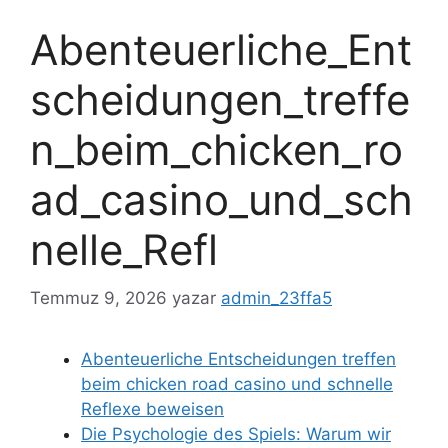
Abenteuerliche_Ent
scheidungen_treffe
n_beim_chicken_ro
ad_casino_und_sch
nelle_Refl
Temmuz 9, 2026
yazar
admin_23ffa5
Abenteuerliche Entscheidungen treffen
beim chicken road casino und schnelle
Reflexe beweisen
Die Psychologie des Spiels: Warum wir