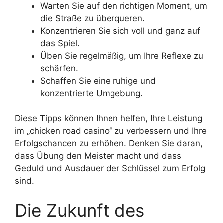
Warten Sie auf den richtigen Moment, um
die Straße zu überqueren.
Konzentrieren Sie sich voll und ganz auf
das Spiel.
Üben Sie regelmäßig, um Ihre Reflexe zu
schärfen.
Schaffen Sie eine ruhige und
konzentrierte Umgebung.
Diese Tipps können Ihnen helfen, Ihre Leistung
im „chicken road casino“ zu verbessern und Ihre
Erfolgschancen zu erhöhen. Denken Sie daran,
dass Übung den Meister macht und dass
Geduld und Ausdauer der Schlüssel zum Erfolg
sind.
Die Zukunft des