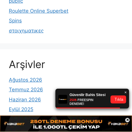
public
Roulette Online Superbet
Spins
στοιχηματικες
Arşivler
Ağustos 2026
Temmuz 2026
Haziran 2026
Eylül 2025
Ağustos 2025
×
Temmuz 2025