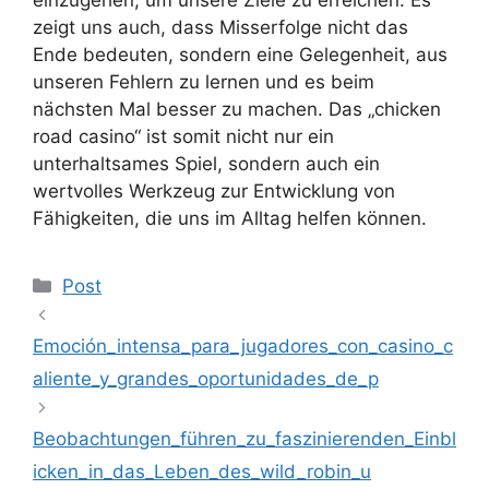
zeigt uns auch, dass Misserfolge nicht das
Ende bedeuten, sondern eine Gelegenheit, aus
unseren Fehlern zu lernen und es beim
nächsten Mal besser zu machen. Das „chicken
road casino“ ist somit nicht nur ein
unterhaltsames Spiel, sondern auch ein
wertvolles Werkzeug zur Entwicklung von
Fähigkeiten, die uns im Alltag helfen können.
Kategoriler
Post
Emoción_intensa_para_jugadores_con_casino_c
aliente_y_grandes_oportunidades_de_p
Beobachtungen_führen_zu_faszinierenden_Einbl
icken_in_das_Leben_des_wild_robin_u