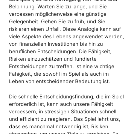
Belohnung. Warten Sie zu lange, und Sie
verpassen möglicherweise eine günstige
Gelegenheit. Gehen Sie zu früh, und Sie
riskieren einen Unfall. Diese Analogie kann auf
viele Aspekte des Lebens angewendet werden,
von finanziellen Investitionen bis hin zu
beruflichen Entscheidungen. Die Fähigkeit,
Risiken einzuschätzen und fundierte
Entscheidungen zu treffen, ist eine wichtige
Fähigkeit, die sowohl im Spiel als auch im
Leben von entscheidender Bedeutung ist.
Die schnelle Entscheidungsfindung, die im Spiel
erforderlich ist, kann auch unsere Fähigkeit
verbessern, in stressigen Situationen schnell
und effizient zu reagieren. Das Spiel lehrt uns,
dass es manchmal notwendig ist, Risiken
einzugehen, um unsere Ziele zu erreichen. Es