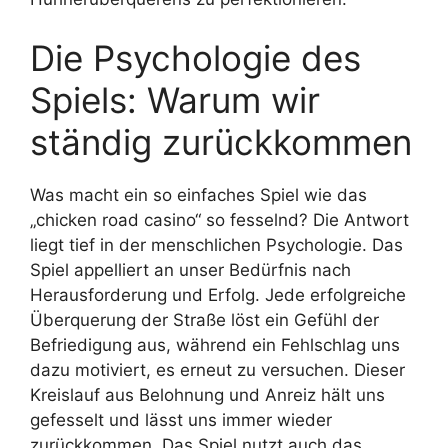
Die Psychologie des
Spiels: Warum wir
ständig zurückkommen
Was macht ein so einfaches Spiel wie das
„chicken road casino“ so fesselnd? Die Antwort
liegt tief in der menschlichen Psychologie. Das
Spiel appelliert an unser Bedürfnis nach
Herausforderung und Erfolg. Jede erfolgreiche
Überquerung der Straße löst ein Gefühl der
Befriedigung aus, während ein Fehlschlag uns
dazu motiviert, es erneut zu versuchen. Dieser
Kreislauf aus Belohnung und Anreiz hält uns
gefesselt und lässt uns immer wieder
zurückkommen. Das Spiel nutzt auch das