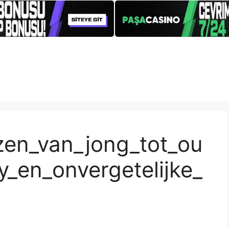
izen_van_jong_tot_ou
_en_onvergetelijke_