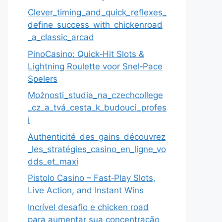
Clever_timing_and_quick_reflexes_
define_success_with_chickenroad
_a_classic_arcad
PinoCasino: Quick‑Hit Slots &
Lightning Roulette voor Snel‑Pace
Spelers
Možnosti_studia_na_czechcollege
_cz_a_tvá_cesta_k_budoucí_profes
i
Authenticité_des_gains_découvrez
_les_stratégies_casino_en_ligne_vo
dds_et_maxi
Pistolo Casino – Fast‑Play Slots,
Live Action, and Instant Wins
Incrível desafio e chicken road
para aumentar sua concentração