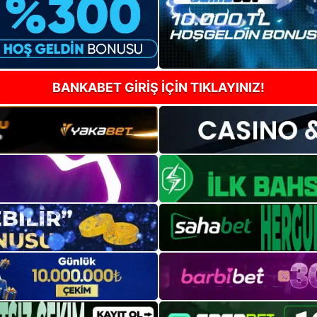
BANKABET GİRİŞ İÇİN TIKLAYINIZ!