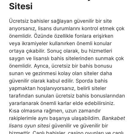
Sitesi
Ücretsiz bahisler sağlayan güvenilir bir site
arıyorsanız, lisans durumlarını kontrol etmek çok
önemlidir. Özünde özellikle fonlara erişirken
veya ikramiyeler kullanırken önemli konular
ortaya çıkabilir. Sonuç olarak, bu hizmetleri
saygın ve lisanslı bahis sitelerinden sunmak çok
önemlidir. Ayrıca, ücretsiz bir bahis bonusu
sunan ve gezinmesi kolay olan siteler daha
güvenilir olarak kabul edilir. Sporda bahis
yapmaktan hoşlanıyorsanız, belirli siteler
tarafından sunulan ücretsiz bahis bonuslarından
yararlanarak önemli karlar elde edebilirsiniz.
Kısa olmasına rağmen, uzun zamandır
rakiplerimle aynı başarıya ulaşabildim.
Bankabet
lisans oyun sitesi
güvenilir ve güvenilir bir
hizmettir. Canlı bahisler, casino oyunları ve canlı