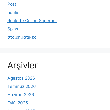
Post
public
Roulette Online Superbet
Spins
στοιχηματικες
Arşivler
Ağustos 2026
Temmuz 2026
Haziran 2026
Eylül 2025