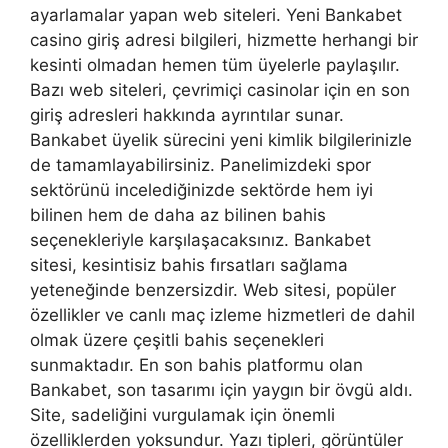
ayarlamalar yapan web siteleri. Yeni Bankabet
casino giriş adresi bilgileri, hizmette herhangi bir
kesinti olmadan hemen tüm üyelerle paylaşılır.
Bazı web siteleri, çevrimiçi casinolar için en son
giriş adresleri hakkında ayrıntılar sunar.
Bankabet üyelik sürecini yeni kimlik bilgilerinizle
de tamamlayabilirsiniz. Panelimizdeki spor
sektörünü incelediğinizde sektörde hem iyi
bilinen hem de daha az bilinen bahis
seçenekleriyle karşılaşacaksınız. Bankabet
sitesi, kesintisiz bahis fırsatları sağlama
yeteneğinde benzersizdir. Web sitesi, popüler
özellikler ve canlı maç izleme hizmetleri de dahil
olmak üzere çeşitli bahis seçenekleri
sunmaktadır. En son bahis platformu olan
Bankabet, son tasarımı için yaygın bir övgü aldı.
Site, sadeliğini vurgulamak için önemli
özelliklerden yoksundur. Yazı tipleri, görüntüler