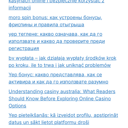
kasynach online i bezpiecznie korzystać z
informacji
moro spin bonus: как устроены бонусы,
фриспины и правила отыгрыша
yep теглене: какво означава, как да го
използвате и какво да проверите преди
регистрация
bv wypłata – jak działają wypłaty środków krok
po kroku, ile to trwa i jak uniknąć problemów
Yep бонус: какво представлява, как се
активира и как да го използвате разумно
Understanding casiny australia: What Readers
Should Know Before Exploring Online Casino
Options
Yep pieteikšanās: kā izveidot profilu, apstiprināt
datus un sākt lietot platformu droši