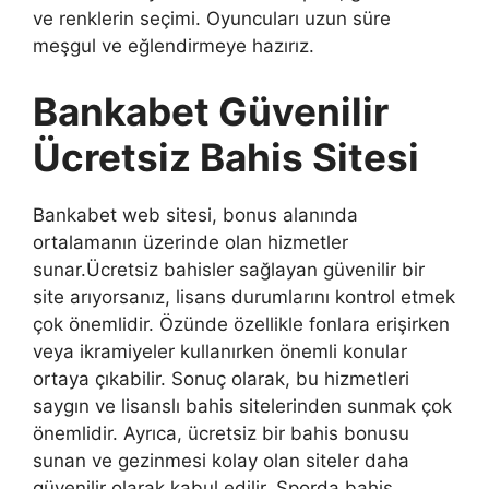
ve renklerin seçimi. Oyuncuları uzun süre
meşgul ve eğlendirmeye hazırız.
Bankabet Güvenilir
Ücretsiz Bahis Sitesi
Bankabet web sitesi, bonus alanında
ortalamanın üzerinde olan hizmetler
sunar.Ücretsiz bahisler sağlayan güvenilir bir
site arıyorsanız, lisans durumlarını kontrol etmek
çok önemlidir. Özünde özellikle fonlara erişirken
veya ikramiyeler kullanırken önemli konular
ortaya çıkabilir. Sonuç olarak, bu hizmetleri
saygın ve lisanslı bahis sitelerinden sunmak çok
önemlidir. Ayrıca, ücretsiz bir bahis bonusu
sunan ve gezinmesi kolay olan siteler daha
güvenilir olarak kabul edilir. Sporda bahis