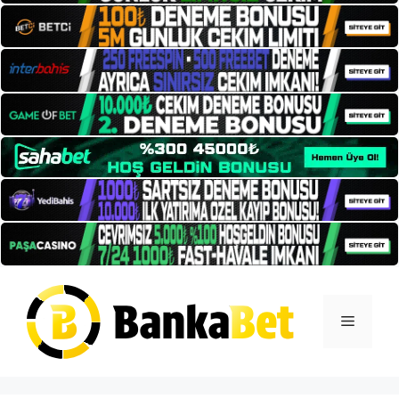
İçeriğe
atla
Menü