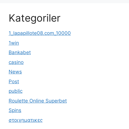
Kategoriler
1_lapapillote08.com_10000
1win
Bankabet
casino
News
Post
public
Roulette Online Superbet
Spins
στοιχηματικες