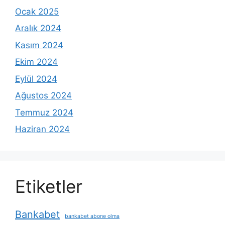
Ocak 2025
Aralık 2024
Kasım 2024
Ekim 2024
Eylül 2024
Ağustos 2024
Temmuz 2024
Haziran 2024
Etiketler
Bankabet
bankabet abone olma