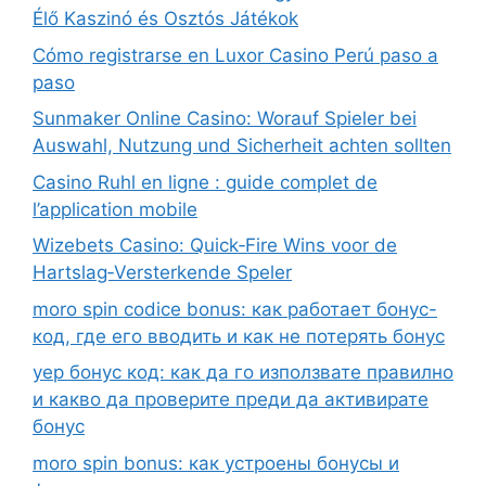
Élő Kaszinó és Osztós Játékok
Cómo registrarse en Luxor Casino Perú paso a
paso
Sunmaker Online Casino: Worauf Spieler bei
Auswahl, Nutzung und Sicherheit achten sollten
Casino Ruhl en ligne : guide complet de
l’application mobile
Wizebets Casino: Quick‑Fire Wins voor de
Hartslag‑Versterkende Speler
moro spin codice bonus: как работает бонус-
код, где его вводить и как не потерять бонус
yep бонус код: как да го използвате правилно
и какво да проверите преди да активирате
бонус
moro spin bonus: как устроены бонусы и