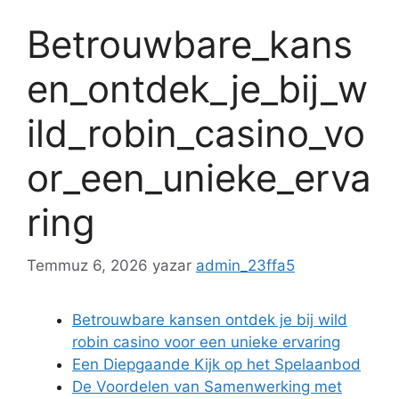
Betrouwbare_kans
en_ontdek_je_bij_w
ild_robin_casino_vo
or_een_unieke_erva
ring
Temmuz 6, 2026
yazar
admin_23ffa5
Betrouwbare kansen ontdek je bij wild
robin casino voor een unieke ervaring
Een Diepgaande Kijk op het Spelaanbod
De Voordelen van Samenwerking met