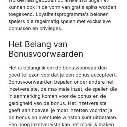
worden aangeboden op latere stortingen en
kunnen ook in de vorm van gratis spins worden
toegekend. Loyaliteitsprogramma's belonen
spelers die regelmatig spelen met exclusieve
bonussen en privileges.
Het Belang van
Bonusvoorwaarden
Het is belangrijk om de bonusvoorwaarden
goed te lezen voordat je een bonus accepteert.
Bonusvoorwaarden bepalen onder andere het
inzetvereiste, de maximale inzet, de spellen die
in aanmerking komen voor de bonus en de
geldigheid van de bonus. Het inzetvereiste
geeft aan hoeveel je moet inzetten voordat je
de bonus en eventuele winsten kunt uitbetalen.
Een hoog inzetvereiste kan het moeilijk maken