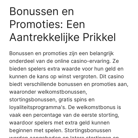
Bonussen en
Promoties: Een
Aantrekkelijke Prikkel
Bonussen en promoties zijn een belangrijk
onderdeel van de online casino-ervaring. Ze
bieden spelers extra waarde voor hun geld en
kunnen de kans op winst vergroten. Dit casino
biedt verschillende bonussen en promoties aan,
waaronder welkomstbonussen,
stortingsbonussen, gratis spins en
loyaliteitsprogramma's. De welkomstbonus is
vaak een percentage van de eerste storting,
waardoor spelers met extra geld kunnen
beginnen met spelen. Stortingsbonussen