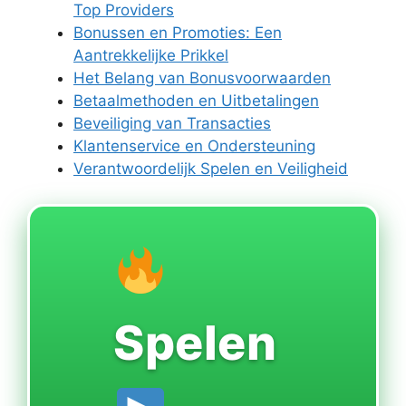
Top Providers
Bonussen en Promoties: Een
Aantrekkelijke Prikkel
Het Belang van Bonusvoorwaarden
Betaalmethoden en Uitbetalingen
Beveiliging van Transacties
Klantenservice en Ondersteuning
Verantwoordelijk Spelen en Veiligheid
Spelen