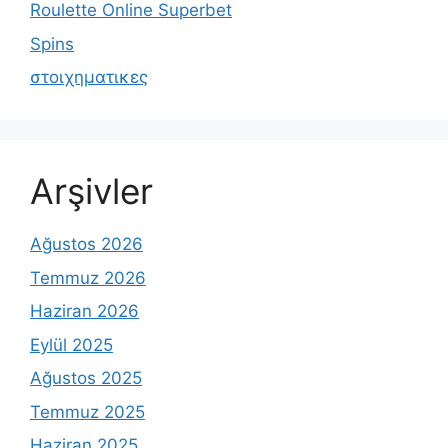
Roulette Online Superbet
Spins
στοιχηματικες
Arşivler
Ağustos 2026
Temmuz 2026
Haziran 2026
Eylül 2025
Ağustos 2025
Temmuz 2025
Haziran 2025