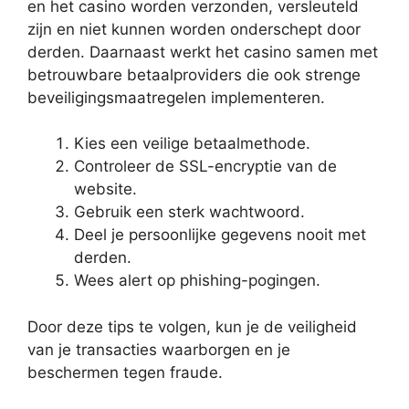
en het casino worden verzonden, versleuteld
zijn en niet kunnen worden onderschept door
derden. Daarnaast werkt het casino samen met
betrouwbare betaalproviders die ook strenge
beveiligingsmaatregelen implementeren.
Kies een veilige betaalmethode.
Controleer de SSL-encryptie van de
website.
Gebruik een sterk wachtwoord.
Deel je persoonlijke gegevens nooit met
derden.
Wees alert op phishing-pogingen.
Door deze tips te volgen, kun je de veiligheid
van je transacties waarborgen en je
beschermen tegen fraude.