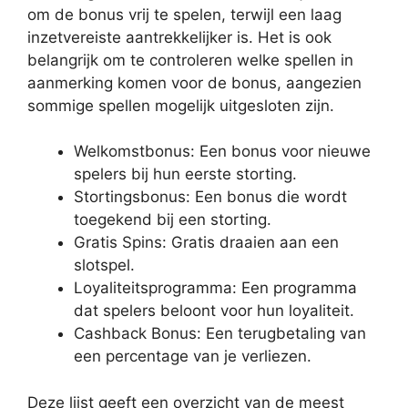
om de bonus vrij te spelen, terwijl een laag
inzetvereiste aantrekkelijker is. Het is ook
belangrijk om te controleren welke spellen in
aanmerking komen voor de bonus, aangezien
sommige spellen mogelijk uitgesloten zijn.
Welkomstbonus: Een bonus voor nieuwe
spelers bij hun eerste storting.
Stortingsbonus: Een bonus die wordt
toegekend bij een storting.
Gratis Spins: Gratis draaien aan een
slotspel.
Loyaliteitsprogramma: Een programma
dat spelers beloont voor hun loyaliteit.
Cashback Bonus: Een terugbetaling van
een percentage van je verliezen.
Deze lijst geeft een overzicht van de meest