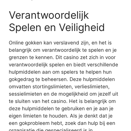
Verantwoordelijk
Spelen en Veiligheid
Online gokken kan verslavend zijn, en het is
belangrijk om verantwoordelijk te spelen en je
grenzen te kennen. Dit casino zet zich in voor
verantwoordelijk spelen en biedt verschillende
hulpmiddelen aan om spelers te helpen hun
gokgedrag te beheersen. Deze hulpmiddelen
omvatten stortingslimieten, verlieslimieten,
sessielimieten en de mogelijkheid om jezelf uit
te sluiten van het casino. Het is belangrijk om
deze hulpmiddelen te gebruiken en je aan je
eigen limieten te houden. Als je denkt dat je
een gokprobleem hebt, zoek dan hulp bij een
organisatie die gespecialiseerd is in