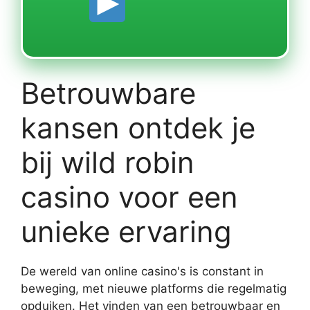
Betrouwbare
kansen ontdek je
bij wild robin
casino voor een
unieke ervaring
De wereld van online casino's is constant in
beweging, met nieuwe platforms die regelmatig
opduiken. Het vinden van een betrouwbaar en