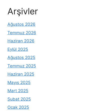
Arşivler
Ağustos 2026
Temmuz 2026
Haziran 2026
Eylül 2025
Ağustos 2025
Temmuz 2025
Haziran 2025
Mayıs 2025
Mart 2025
Şubat 2025
Ocak 2025