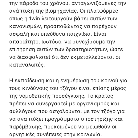
την πάροδο του χρόνου, ανταγωνιζόμενες την
ανάπτυξη της βιομηχανίας. Οι πλατφόρμες
όπως η 1win λειτουργούν βάσει αυτών των
κανονισμών, προσπαθώντας να παρέχουν
ασφαλή και υπεύθυνα παιχνίδια. Είναι
απαραίτητο, ωστόσο, να συνεχίσουμε την
επιτήρηση αυτών των δραστηριοτήτων, ώστε
να διασφαλιστεί ότι δεν εκμεταλλεύονται οι
καταναλωτές.
Η εκπαίδευση και η ενημέρωση του κοινού για
τους κινδύνους του τζόγου είναι επίσης μέρος
της νομοθετικής προσέγγισης. Το κράτος
πρέπει να συνεργαστεί με οργανισμούς και
συλλόγους που ασχολούνται με τον τζόγο για
να αναπτύξει προγράμματα υποστήριξης και
παρέμβασης, προκειμένου να μειωθούν οι
αρνητικές συνέπειες στην κοινωνία.