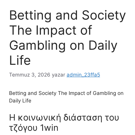
Betting and Society
The Impact of
Gambling on Daily
Life
Temmuz 3, 2026
yazar
admin_23ffa5
Betting and Society The Impact of Gambling on
Daily Life
Η κοινωνική διάσταση του
τζόγου 1win