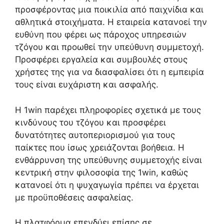
προσφέροντας μια ποικιλία από παιχνίδια και
αθλητικά στοιχήματα. Η εταιρεία κατανοεί την
ευθύνη που φέρει ως πάροχος υπηρεσιών
τζόγου και προωθεί την υπεύθυνη συμμετοχή.
Προσφέρει εργαλεία και συμβουλές στους
χρήστες της για να διασφαλίσει ότι η εμπειρία
τους είναι ευχάριστη και ασφαλής.
Η 1win παρέχει πληροφορίες σχετικά με τους
κινδύνους του τζόγου και προσφέρει
δυνατότητες αυτοπεριορισμού για τους
παίκτες που ίσως χρειάζονται βοήθεια. Η
ενθάρρυνση της υπεύθυνης συμμετοχής είναι
κεντρική στην φιλοσοφία της 1win, καθώς
κατανοεί ότι η ψυχαγωγία πρέπει να έρχεται
με προϋποθέσεις ασφαλείας.
Η πλατφόρμα επενδύει επίσης σε