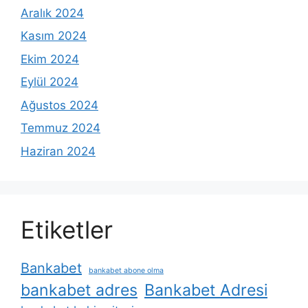
Aralık 2024
Kasım 2024
Ekim 2024
Eylül 2024
Ağustos 2024
Temmuz 2024
Haziran 2024
Etiketler
Bankabet
bankabet abone olma
bankabet adres
Bankabet Adresi