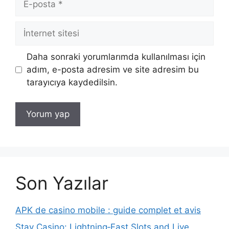
posta
İnternet
sitesi
Daha sonraki yorumlarımda kullanılması için
adım, e-posta adresim ve site adresim bu
tarayıcıya kaydedilsin.
Son Yazılar
APK de casino mobile : guide complet et avis
Stay Casino: Lightning‑Fast Slots and Live