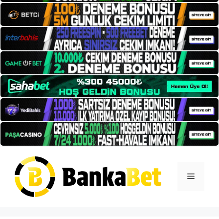
İçeriğe
atla
Menü