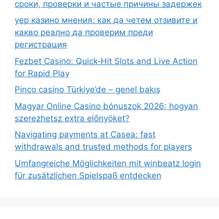
сроки, проверки и частые причины задержек
yep казино мнения: как да четем отзивите и
какво реално да проверим преди
регистрация
Fezbet Casino: Quick‑Hit Slots and Live Action
for Rapid Play
Pinco casino Türkiye’de – genel bakış
Magyar Online Casino bónuszok 2026: hogyan
szerezhetsz extra előnyöket?
Navigating payments at Casea: fast
withdrawals and trusted methods for players
Umfangreiche Möglichkeiten mit winbeatz login
für zusätzlichen Spielspaß entdecken