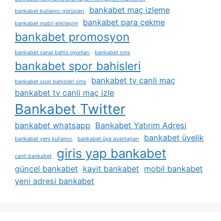
bankabet maç izleme
bankabet kullanıcı görüşleri
bankabet para çekme
bankabet mobil etkileşim
bankabet promosyon
bankabet sanal bahis oyunları
bankabet sms
bankabet spor bahisleri
bankabet tv canli maç
bankabet spor bahisleri sms
bankabet tv canli maç izle
Bankabet Twitter
bankabet whatsapp
Bankabet Yatırım Adresi
bankabet üyelik
bankabet yeni kullanıcı
bankabet üye avantajları
giris yap bankabet
canli bankabet
güncel bankabet
kayit bankabet
mobil bankabet
yeni adresi bankabet