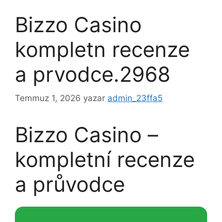
Bizzo Casino
kompletn recenze
a prvodce.2968
Temmuz 1, 2026
yazar
admin_23ffa5
Bizzo Casino –
kompletní recenze
a průvodce