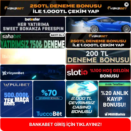
×
BANKABET GİRİŞ İÇİN TIKLAYINIZ!