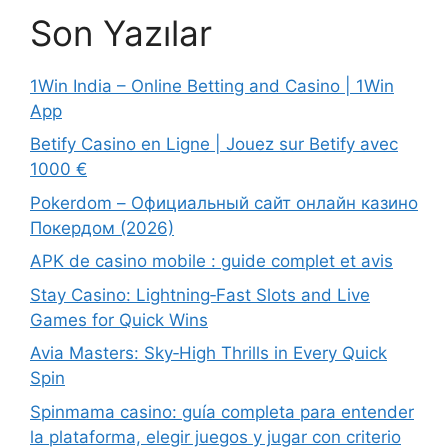
Son Yazılar
1Win India – Online Betting and Casino | 1Win
App
Betify Casino en Ligne | Jouez sur Betify avec
1000 €
Pokerdom – Официальный сайт онлайн казино
Покердом (2026)
APK de casino mobile : guide complet et avis
Stay Casino: Lightning‑Fast Slots and Live
Games for Quick Wins
Avia Masters: Sky‑High Thrills in Every Quick
Spin
Spinmama casino: guía completa para entender
la plataforma, elegir juegos y jugar con criterio