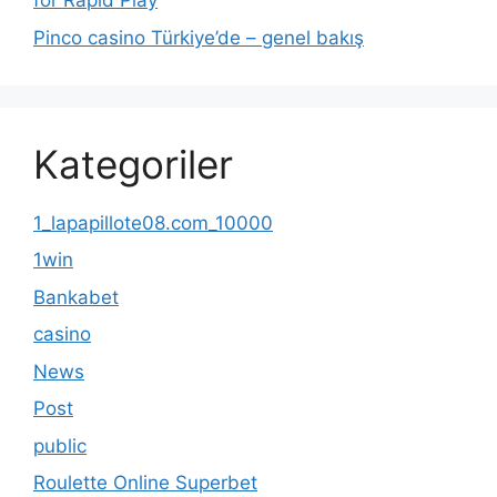
for Rapid Play
Pinco casino Türkiye’de – genel bakış
Kategoriler
1_lapapillote08.com_10000
1win
Bankabet
casino
News
Post
public
Roulette Online Superbet