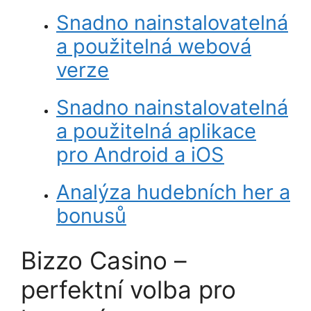
Snadno nainstalovatelná
a použitelná webová
verze
Snadno nainstalovatelná
a použitelná aplikace
pro Android a iOS
Analýza hudebních her a
bonusů
Bizzo Casino –
perfektní volba pro