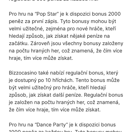
Pro hru na “Pop Star” je k dispozici bonus 2000
peněz za první zápis. Tyto bonusy mohou být
velmi užitečné, zejména pro nové hráče, kteří
hledají způsob, jak získat nějaké peníze na
začátku. Zároveň jsou všechny bonusy založeny
na počtu hraných her, což znamená, že čím více
hraje, tím více může získat.
Bizzocasino také nabízí regulační bonus, který
je dostupný po 10 hříchách. Tento bonus může
být velmi užitečný pro hráče, kteří hledají
způsob, jak získat další peníze. Regulační bonus
je založen na počtu hraných her, což znamená,
že čím více hraje, tím více může získat.
Pro hru na “Dance Party” je k dispozici bonus
1000 peněz za každou hru. Tyto bonusy mohou