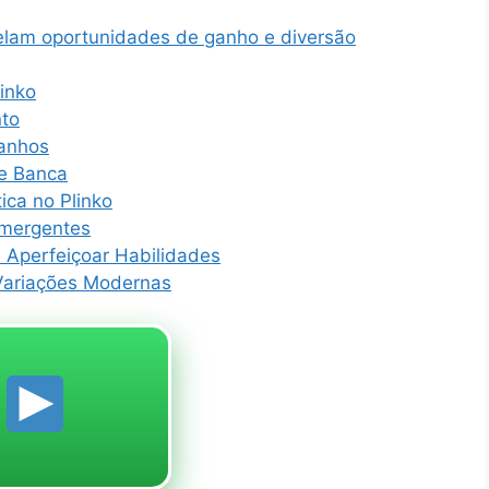
velam oportunidades de ganho e diversão
inko
nto
Ganhos
e Banca
ica no Plinko
Emergentes
 Aperfeiçoar Habilidades
 Variações Modernas
e