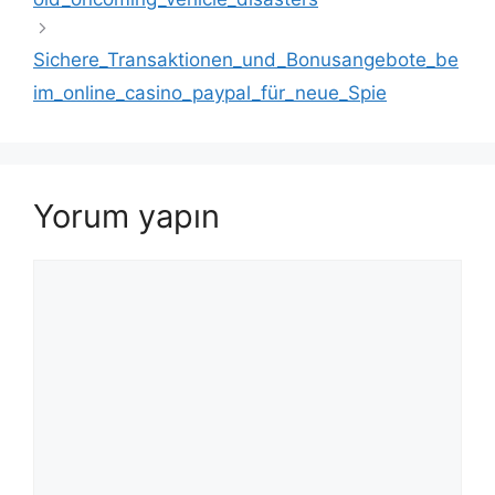
Sichere_Transaktionen_und_Bonusangebote_be
im_online_casino_paypal_für_neue_Spie
Yorum yapın
Yorum