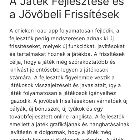
A Játék Fejlesztése és
a Jövőbeli Frissítések
A chicken road app folyamatosan fejlődik, a
fejlesztők pedig rendszeresen adnak ki új
frissítéseket, melyek új funkciókat, javításokat
és tartalmakat hoznak a játékba. A frissítések
célja, hogy a játék még szórakoztatóbb és
kihívást jelentősebb legyen a játékosok
számára. A fejlesztők figyelembe veszik a
játékosok visszajelzéseit és javaslatait, így a
játék folyamatosan a játékosok igényeihez
igazodik. A jövőbeli frissítésekben várhatóak új
pályák, új bónuszok, új tyúkok és egy
továbbfejlesztett online ranglista. A fejlesztők
emellett a játék grafikájának és hanghatásainak
javításán is dolgoznak, hogy a játék még