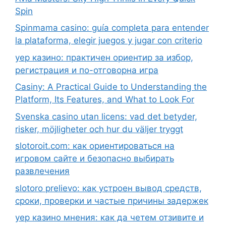
Spin
Spinmama casino: guía completa para entender
la plataforma, elegir juegos y jugar con criterio
yep казино: практичен ориентир за избор,
регистрация и по-отговорна игра
Casiny: A Practical Guide to Understanding the
Platform, Its Features, and What to Look For
Svenska casino utan licens: vad det betyder,
risker, möjligheter och hur du väljer tryggt
slotoroit.com: как ориентироваться на
игровом сайте и безопасно выбирать
развлечения
slotoro prelievo: как устроен вывод средств,
сроки, проверки и частые причины задержек
yep казино мнения: как да четем отзивите и