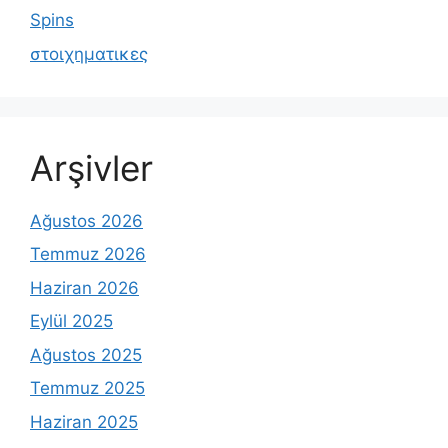
Spins
στοιχηματικες
Arşivler
Ağustos 2026
Temmuz 2026
Haziran 2026
Eylül 2025
Ağustos 2025
Temmuz 2025
Haziran 2025