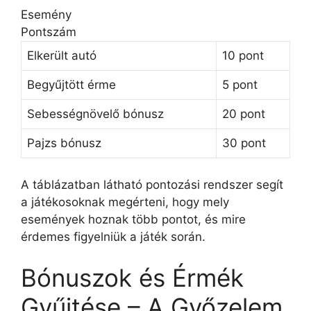
Esemény
Pontszám
Elkerült autó
10 pont
Begyűjtött érme
5 pont
Sebességnövelő bónusz
20 pont
Pajzs bónusz
30 pont
A táblázatban látható pontozási rendszer segít
a játékosoknak megérteni, hogy mely
események hoznak több pontot, és mire
érdemes figyelniük a játék során.
Bónuszok és Érmék
Gyűjtése – A Győzelem