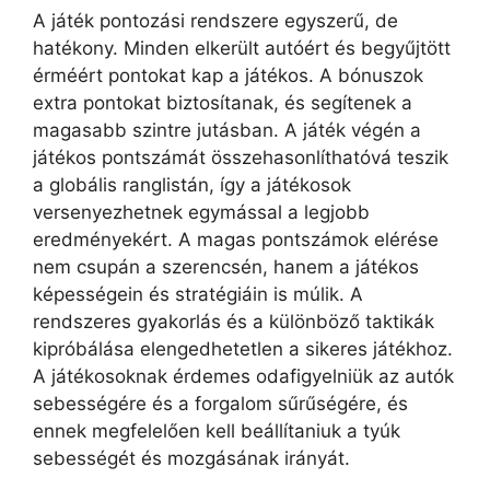
A játék pontozási rendszere egyszerű, de
hatékony. Minden elkerült autóért és begyűjtött
érméért pontokat kap a játékos. A bónuszok
extra pontokat biztosítanak, és segítenek a
magasabb szintre jutásban. A játék végén a
játékos pontszámát összehasonlíthatóvá teszik
a globális ranglistán, így a játékosok
versenyezhetnek egymással a legjobb
eredményekért. A magas pontszámok elérése
nem csupán a szerencsén, hanem a játékos
képességein és stratégiáin is múlik. A
rendszeres gyakorlás és a különböző taktikák
kipróbálása elengedhetetlen a sikeres játékhoz.
A játékosoknak érdemes odafigyelniük az autók
sebességére és a forgalom sűrűségére, és
ennek megfelelően kell beállítaniuk a tyúk
sebességét és mozgásának irányát.