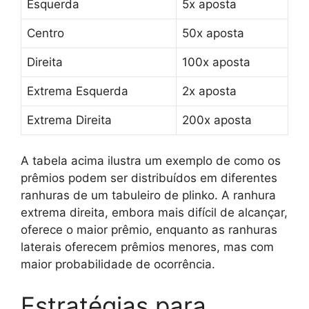
Esquerda
5x aposta
Centro
50x aposta
Direita
100x aposta
Extrema Esquerda
2x aposta
Extrema Direita
200x aposta
A tabela acima ilustra um exemplo de como os
prêmios podem ser distribuídos em diferentes
ranhuras de um tabuleiro de plinko. A ranhura
extrema direita, embora mais difícil de alcançar,
oferece o maior prêmio, enquanto as ranhuras
laterais oferecem prêmios menores, mas com
maior probabilidade de ocorrência.
Estratégias para