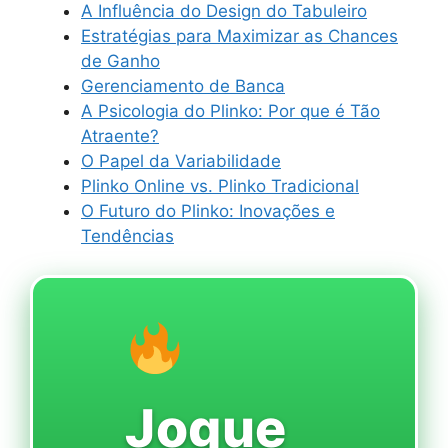
A Influência do Design do Tabuleiro
Estratégias para Maximizar as Chances
de Ganho
Gerenciamento de Banca
A Psicologia do Plinko: Por que é Tão
Atraente?
O Papel da Variabilidade
Plinko Online vs. Plinko Tradicional
O Futuro do Plinko: Inovações e
Tendências
Jogue