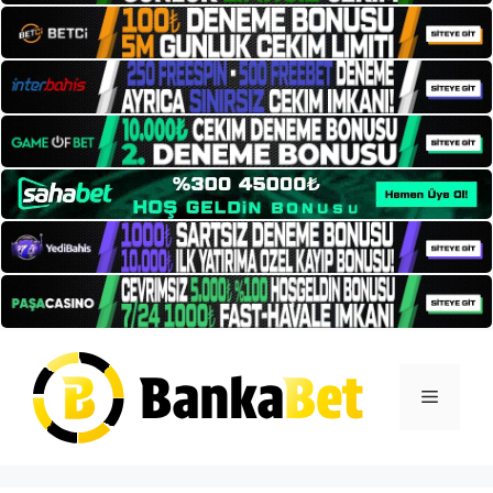
İçeriğe
atla
Menü