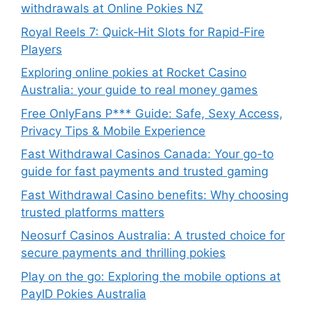
withdrawals at Online Pokies NZ
Royal Reels 7: Quick‑Hit Slots for Rapid‑Fire
Players
Exploring online pokies at Rocket Casino
Australia: your guide to real money games
Free OnlyFans P*** Guide: Safe, Sexy Access,
Privacy Tips & Mobile Experience
Fast Withdrawal Casinos Canada: Your go-to
guide for fast payments and trusted gaming
Fast Withdrawal Casino benefits: Why choosing
trusted platforms matters
Neosurf Casinos Australia: A trusted choice for
secure payments and thrilling pokies
Play on the go: Exploring the mobile options at
PayID Pokies Australia