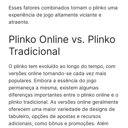
Esses fatores combinados tornam o plinko uma
experiência de jogo altamente viciante e
atraente.
Plinko Online vs. Plinko
Tradicional
O plinko tem evoluído ao longo do tempo, com
versões online tornando-se cada vez mais
populares. Embora a essência do jogo
permaneça a mesma, existem algumas
diferenças importantes entre o plinko online e o
plinko tradicional. As versões online geralmente
oferecem uma maior variedade de designs de
tabuleiro, opções de apostas e recursos
adicionais, como bônus e promoções. Além