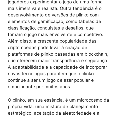
jogadores experimentar o jogo de uma forma
mais imersiva e realista. Outra tendência é o
desenvolvimento de versões de plinko com
elementos de gamificação, como tabelas de
classificação, conquistas e desafios, que
tornam o jogo mais envolvente e competitivo.
Além disso, a crescente popularidade das
criptomoedas pode levar à criação de
plataformas de plinko baseadas em blockchain,
que oferecem maior transparência e segurança.
A adaptabilidade e a capacidade de incorporar
novas tecnologias garantem que o plinko
continue a ser um jogo de azar popular e
emocionante por muitos anos.
O plinko, em sua essência, é um microcosmo da
própria vida: uma mistura de planejamento
estratégico, aceitação da aleatoriedade e a