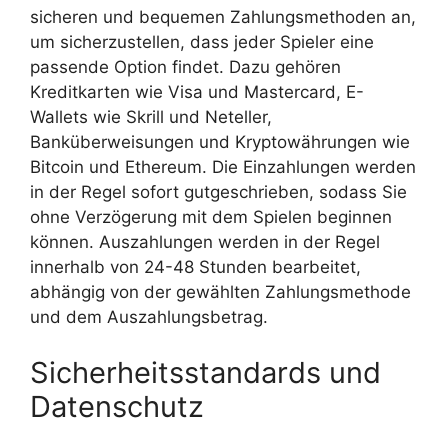
sicheren und bequemen Zahlungsmethoden an,
um sicherzustellen, dass jeder Spieler eine
passende Option findet. Dazu gehören
Kreditkarten wie Visa und Mastercard, E-
Wallets wie Skrill und Neteller,
Banküberweisungen und Kryptowährungen wie
Bitcoin und Ethereum. Die Einzahlungen werden
in der Regel sofort gutgeschrieben, sodass Sie
ohne Verzögerung mit dem Spielen beginnen
können. Auszahlungen werden in der Regel
innerhalb von 24-48 Stunden bearbeitet,
abhängig von der gewählten Zahlungsmethode
und dem Auszahlungsbetrag.
Sicherheitsstandards und
Datenschutz