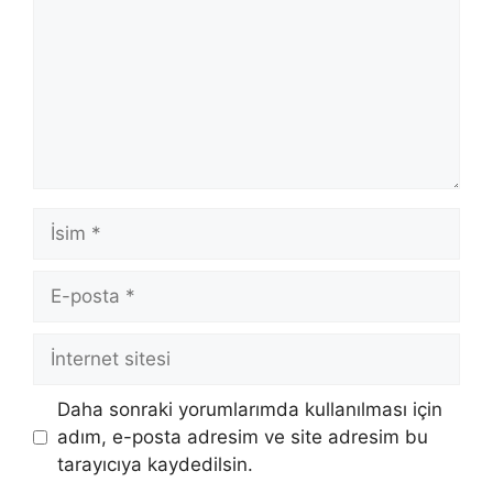
İsim
E-
posta
İnternet
sitesi
Daha sonraki yorumlarımda kullanılması için
adım, e-posta adresim ve site adresim bu
tarayıcıya kaydedilsin.