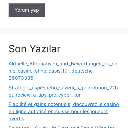
Son Yazılar
Aktuelle_Alternativen_und_Bewertungen_zu_onl
ine_casino_ohne_oasis_für_deutsche-
36073335
Strategie_úspěšného_sázení_s_podrobnou_22b
et_review_a_tipy_pro_výběr_kur
Fiabilité et gains potentiels, découvrez le casino
en ligne autorisé en suisse pour les joueurs
avertis