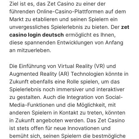
Ziel ist es, das Zet Casino zu einer der
führenden Online-Casino-Plattformen auf dem
Markt zu etablieren und seinen Spielern ein
unvergessliches Spielerlebnis zu bieten. Der
zet
casino login deutsch
ermöglicht es Ihnen,
diese spannenden Entwicklungen von Anfang
an mitzuerleben.
Die Einführung von Virtual Reality (VR) und
Augmented Reality (AR) Technologien könnte in
Zukunft ebenfalls eine Rolle spielen, um das
Spielerlebnis noch immersiver und interaktiver
zu gestalten. Auch die Integration von Social-
Media-Funktionen und die Möglichkeit, mit
anderen Spielern in Kontakt zu treten, könnten
in Zukunft angeboten werden. Das Zet Casino
ist stets offen für neue Innovationen und
bemüht sich, seinen Spielern die bestmögliche