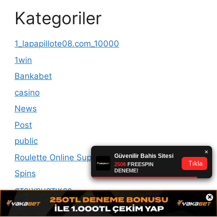
Kategoriler
1_lapapillote08.com_10000
1win
Bankabet
casino
News
Post
public
Roulette Online Superbet
Spins
στοιχηματικες
×