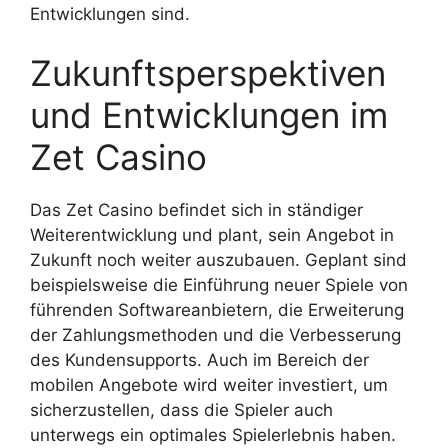
Entwicklungen sind.
Zukunftsperspektiven
und Entwicklungen im
Zet Casino
Das Zet Casino befindet sich in ständiger
Weiterentwicklung und plant, sein Angebot in
Zukunft noch weiter auszubauen. Geplant sind
beispielsweise die Einführung neuer Spiele von
führenden Softwareanbietern, die Erweiterung
der Zahlungsmethoden und die Verbesserung
des Kundensupports. Auch im Bereich der
mobilen Angebote wird weiter investiert, um
sicherzustellen, dass die Spieler auch
unterwegs ein optimales Spielerlebnis haben.