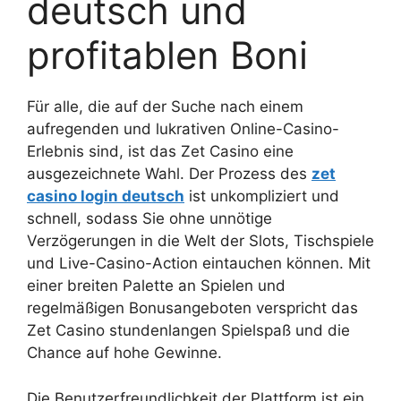
deutsch und
profitablen Boni
Für alle, die auf der Suche nach einem
aufregenden und lukrativen Online-Casino-
Erlebnis sind, ist das Zet Casino eine
ausgezeichnete Wahl. Der Prozess des
zet
casino login deutsch
ist unkompliziert und
schnell, sodass Sie ohne unnötige
Verzögerungen in die Welt der Slots, Tischspiele
und Live-Casino-Action eintauchen können. Mit
einer breiten Palette an Spielen und
regelmäßigen Bonusangeboten verspricht das
Zet Casino stundenlangen Spielspaß und die
Chance auf hohe Gewinne.
Die Benutzerfreundlichkeit der Plattform ist ein