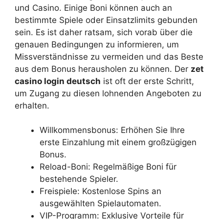
und Casino. Einige Boni können auch an
bestimmte Spiele oder Einsatzlimits gebunden
sein. Es ist daher ratsam, sich vorab über die
genauen Bedingungen zu informieren, um
Missverständnisse zu vermeiden und das Beste
aus dem Bonus herausholen zu können. Der
zet
casino login deutsch
ist oft der erste Schritt,
um Zugang zu diesen lohnenden Angeboten zu
erhalten.
Willkommensbonus: Erhöhen Sie Ihre
erste Einzahlung mit einem großzügigen
Bonus.
Reload-Boni: Regelmäßige Boni für
bestehende Spieler.
Freispiele: Kostenlose Spins an
ausgewählten Spielautomaten.
VIP-Programm: Exklusive Vorteile für