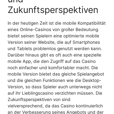
Zukunftsperspektiven
In der heutigen Zeit ist die mobile Kompatibilität
eines Online-Casinos von großer Bedeutung.
bietet seinen Spielern eine optimierte mobile
Version seiner Website, die auf Smartphones
und Tablets problemlos genutzt werden kann.
Darüber hinaus gibt es oft auch eine spezielle
mobile App, die den Zugriff auf das Casino
noch einfacher und komfortabler macht. Die
mobile Version bietet das gleiche Spielangebot
und die gleichen Funktionen wie die Desktop-
Version, so dass Spieler auch unterwegs nicht
auf ihr Lieblingscasino verzichten müssen. Die
Zukunftsperspektiven von sind
vielversprechend, da das Casino kontinuierlich
an der Verbesserung seines Angebots und der