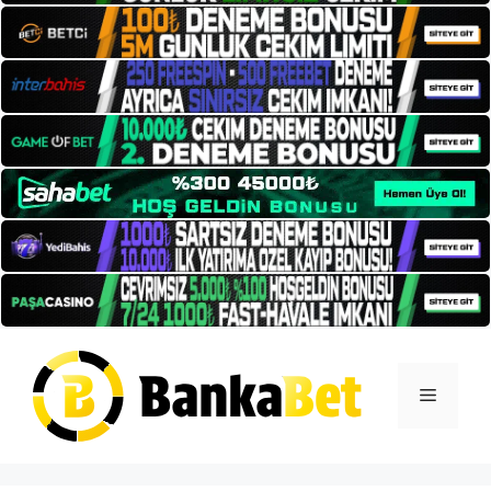
İçeriğe
atla
Menü