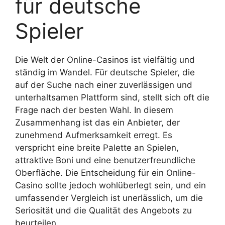
für deutsche
Spieler
Die Welt der Online-Casinos ist vielfältig und
ständig im Wandel. Für deutsche Spieler, die
auf der Suche nach einer zuverlässigen und
unterhaltsamen Plattform sind, stellt sich oft die
Frage nach der besten Wahl. In diesem
Zusammenhang ist das ein Anbieter, der
zunehmend Aufmerksamkeit erregt. Es
verspricht eine breite Palette an Spielen,
attraktive Boni und eine benutzerfreundliche
Oberfläche. Die Entscheidung für ein Online-
Casino sollte jedoch wohlüberlegt sein, und ein
umfassender Vergleich ist unerlässlich, um die
Seriosität und die Qualität des Angebots zu
beurteilen.