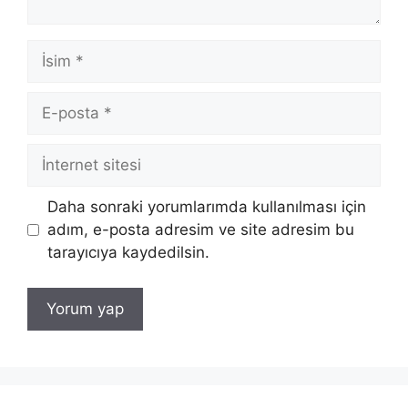
İsim
E-
posta
İnternet
sitesi
Daha sonraki yorumlarımda kullanılması için
adım, e-posta adresim ve site adresim bu
tarayıcıya kaydedilsin.