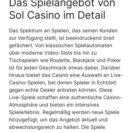
Das Spielangebot von
Sol Casino im Detail
Das Spektrum an Spielen, das seinen Kunden
zur Verfügung stellt, ist beeindruckend breit
gefächert. Von klassischen Spielautomaten
über moderne Video-Slots bis hin zu
Tischspielen wie Roulette, Blackjack und Poker
ist für jeden Geschmack etwas dabei. Darüber
hinaus bietet das Casino eine Auswahl an Live-
Casino-Spielen, bei denen Spieler in Echtzeit
gegen echte Dealer antreten können. Diese
Live-Spiele schaffen eine authentische Casino-
Atmosphäre und bieten ein intensives
Spielerlebnis. Regelmäßig werden neue Spiele
hinzugefügt, um das Angebot aktuell und
abwechslungsreich zu halten. Die Spiele