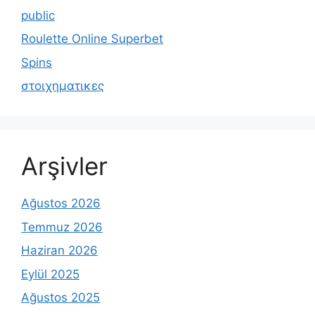
public
Roulette Online Superbet
Spins
στοιχηματικες
Arşivler
Ağustos 2026
Temmuz 2026
Haziran 2026
Eylül 2025
Ağustos 2025