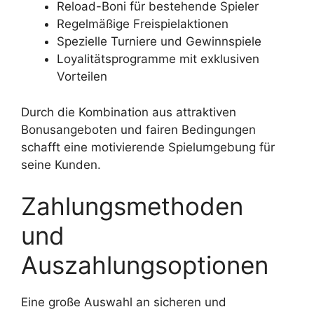
Reload-Boni für bestehende Spieler
Regelmäßige Freispielaktionen
Spezielle Turniere und Gewinnspiele
Loyalitätsprogramme mit exklusiven
Vorteilen
Durch die Kombination aus attraktiven
Bonusangeboten und fairen Bedingungen
schafft eine motivierende Spielumgebung für
seine Kunden.
Zahlungsmethoden
und
Auszahlungsoptionen
Eine große Auswahl an sicheren und