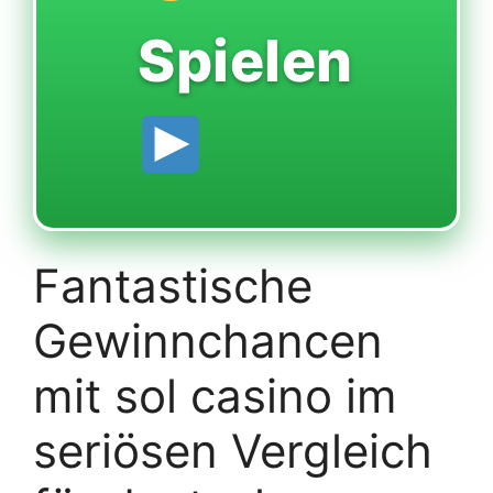
Spielen
Fantastische
Gewinnchancen
mit sol casino im
seriösen Vergleich