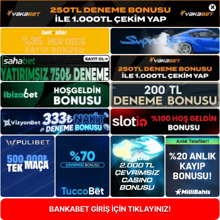
×
BANKABET GİRİŞ İÇİN TIKLAYINIZ!