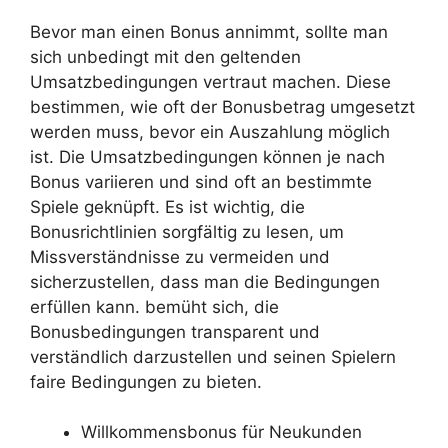
Bevor man einen Bonus annimmt, sollte man
sich unbedingt mit den geltenden
Umsatzbedingungen vertraut machen. Diese
bestimmen, wie oft der Bonusbetrag umgesetzt
werden muss, bevor ein Auszahlung möglich
ist. Die Umsatzbedingungen können je nach
Bonus variieren und sind oft an bestimmte
Spiele geknüpft. Es ist wichtig, die
Bonusrichtlinien sorgfältig zu lesen, um
Missverständnisse zu vermeiden und
sicherzustellen, dass man die Bedingungen
erfüllen kann. bemüht sich, die
Bonusbedingungen transparent und
verständlich darzustellen und seinen Spielern
faire Bedingungen zu bieten.
Willkommensbonus für Neukunden