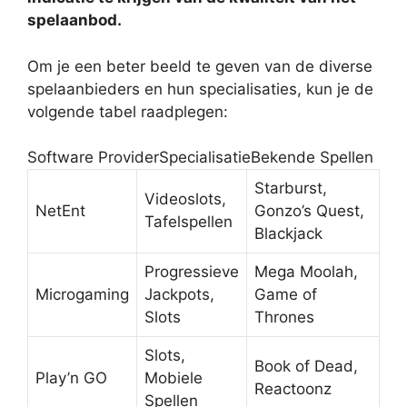
spelaanbod.
Om je een beter beeld te geven van de diverse
spelaanbieders en hun specialisaties, kun je de
volgende tabel raadplegen:
Software ProviderSpecialisatieBekende Spellen
Starburst,
Videoslots,
NetEnt
Gonzo’s Quest,
Tafelspellen
Blackjack
Progressieve
Mega Moolah,
Microgaming
Jackpots,
Game of
Slots
Thrones
Slots,
Book of Dead,
Play’n GO
Mobiele
Reactoonz
Spellen