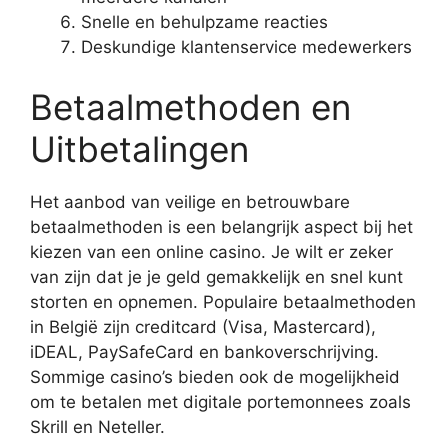
Snelle en behulpzame reacties
Deskundige klantenservice medewerkers
Betaalmethoden en
Uitbetalingen
Het aanbod van veilige en betrouwbare
betaalmethoden is een belangrijk aspect bij het
kiezen van een online casino. Je wilt er zeker
van zijn dat je je geld gemakkelijk en snel kunt
storten en opnemen. Populaire betaalmethoden
in België zijn creditcard (Visa, Mastercard),
iDEAL, PaySafeCard en bankoverschrijving.
Sommige casino’s bieden ook de mogelijkheid
om te betalen met digitale portemonnees zoals
Skrill en Neteller.