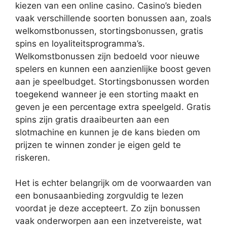
kiezen van een online casino. Casino’s bieden
vaak verschillende soorten bonussen aan, zoals
welkomstbonussen, stortingsbonussen, gratis
spins en loyaliteitsprogramma’s.
Welkomstbonussen zijn bedoeld voor nieuwe
spelers en kunnen een aanzienlijke boost geven
aan je speelbudget. Stortingsbonussen worden
toegekend wanneer je een storting maakt en
geven je een percentage extra speelgeld. Gratis
spins zijn gratis draaibeurten aan een
slotmachine en kunnen je de kans bieden om
prijzen te winnen zonder je eigen geld te
riskeren.
Het is echter belangrijk om de voorwaarden van
een bonusaanbieding zorgvuldig te lezen
voordat je deze accepteert. Zo zijn bonussen
vaak onderworpen aan een inzetvereiste, wat