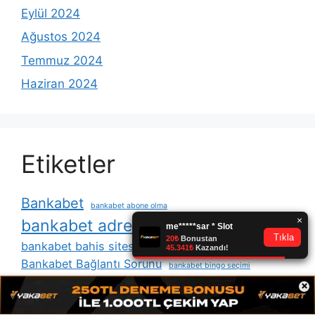
Eylül 2024
Ağustos 2024
Temmuz 2024
Haziran 2024
Etiketler
Bankabet
bankabet abone olma
bankabet adres
Bankabet Adresi
bankabet bahis sitesi
bankabet bahis müşteri merkezi
Bankabet Bağlantı Sorunu
bankabet bingo seçimi
bankabet canli maç izle
×
bankabet casino sitesi
bankabet com