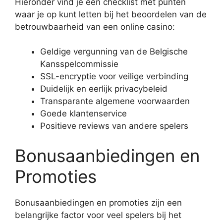
Hieronder vind je een checklist met punten
waar je op kunt letten bij het beoordelen van de
betrouwbaarheid van een online casino:
Geldige vergunning van de Belgische
Kansspelcommissie
SSL-encryptie voor veilige verbinding
Duidelijk en eerlijk privacybeleid
Transparante algemene voorwaarden
Goede klantenservice
Positieve reviews van andere spelers
Bonusaanbiedingen en
Promoties
Bonusaanbiedingen en promoties zijn een
belangrijke factor voor veel spelers bij het