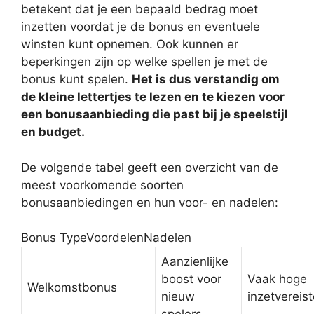
betekent dat je een bepaald bedrag moet
inzetten voordat je de bonus en eventuele
winsten kunt opnemen. Ook kunnen er
beperkingen zijn op welke spellen je met de
bonus kunt spelen.
Het is dus verstandig om
de kleine lettertjes te lezen en te kiezen voor
een bonusaanbieding die past bij je speelstijl
en budget.
De volgende tabel geeft een overzicht van de
meest voorkomende soorten
bonusaanbiedingen en hun voor- en nadelen:
Bonus TypeVoordelenNadelen
Aanzienlijke
boost voor
Vaak hoge
Welkomstbonus
nieuw
inzetvereis