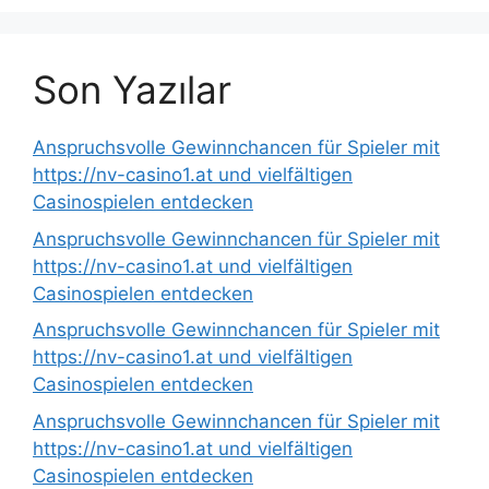
Son Yazılar
Anspruchsvolle Gewinnchancen für Spieler mit
https://nv-casino1.at und vielfältigen
Casinospielen entdecken
Anspruchsvolle Gewinnchancen für Spieler mit
https://nv-casino1.at und vielfältigen
Casinospielen entdecken
Anspruchsvolle Gewinnchancen für Spieler mit
https://nv-casino1.at und vielfältigen
Casinospielen entdecken
Anspruchsvolle Gewinnchancen für Spieler mit
https://nv-casino1.at und vielfältigen
Casinospielen entdecken