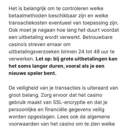
Het is belangrijk om te controleren welke
betaalmethoden beschikbaar zijn en welke
transactiekosten eventueel van toepassing zijn.
Ook moet je nagaan hoe lang het duurt voordat
een uitbetaling wordt verwerkt. Betrouwbare
casino’s streven ernaar om
uitbetalingsverzoeken binnen 24 tot 48 uur te
verwerken.
Let op: bij grote uitbetalingen kan
het soms langer duren, vooral als je een
nieuwe speler bent.
De veiligheid van je transacties is uiteraard van
groot belang. Zorg ervoor dat het casino
gebruik maakt van SSL-encryptie en dat je
persoonlijke en financiële gegevens veilig
worden opgeslagen. Lees ook de algemene
voorwaarden van het casino om te zien welke