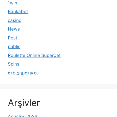
1win
Bankabet
casino
News
Post
public
Roulette Online Superbet
Spins
στοιχηματικες
Arşivler
Ağustos 2026