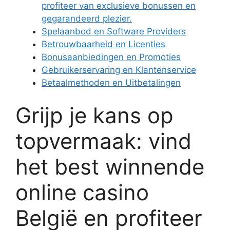
profiteer van exclusieve bonussen en
gegarandeerd plezier.
Spelaanbod en Software Providers
Betrouwbaarheid en Licenties
Bonusaanbiedingen en Promoties
Gebruikerservaring en Klantenservice
Betaalmethoden en Uitbetalingen
Grijp je kans op
topvermaak: vind
het best winnende
online casino
België en profiteer