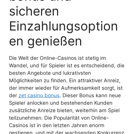
sicheren
Einzahlungsoption
en genießen
Die Welt der Online-Casinos ist stetig im
Wandel, und für Spieler ist es entscheidend, die
besten Angebote und lukrativsten
Möglichkeiten zu finden. Ein attraktiver Anreiz,
der immer wieder für Aufmerksamkeit sorgt, ist
der
zet casino bonus
. Dieser Bonus kann neue
Spieler anlocken und bestehenden Kunden
zusätzliche Anreize bieten, weiterhin am Spiel
teilzunehmen. Die Popularität von Online-
Casinos ist in den letzten Jahren enorm
gestiegen, und mit der wachsenden Konkurrenz