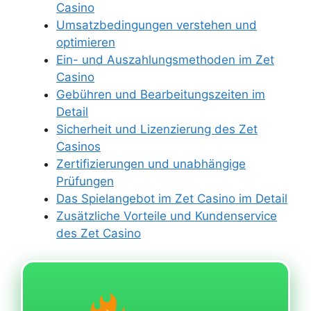
Casino
Umsatzbedingungen verstehen und
optimieren
Ein- und Auszahlungsmethoden im Zet
Casino
Gebühren und Bearbeitungszeiten im
Detail
Sicherheit und Lizenzierung des Zet
Casinos
Zertifizierungen und unabhängige
Prüfungen
Das Spielangebot im Zet Casino im Detail
Zusätzliche Vorteile und Kundenservice
des Zet Casino