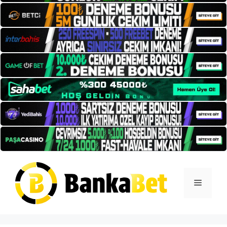
İçeriğe
atla
Menü