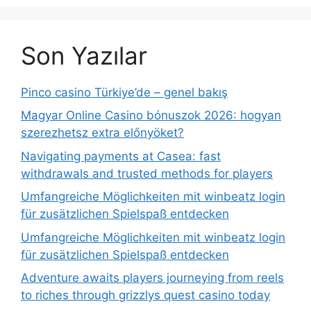
Son Yazılar
Pinco casino Türkiye’de – genel bakış
Magyar Online Casino bónuszok 2026: hogyan
szerezhetsz extra előnyöket?
Navigating payments at Casea: fast
withdrawals and trusted methods for players
Umfangreiche Möglichkeiten mit winbeatz login
für zusätzlichen Spielspaß entdecken
Umfangreiche Möglichkeiten mit winbeatz login
für zusätzlichen Spielspaß entdecken
Adventure awaits players journeying from reels
to riches through grizzlys quest casino today