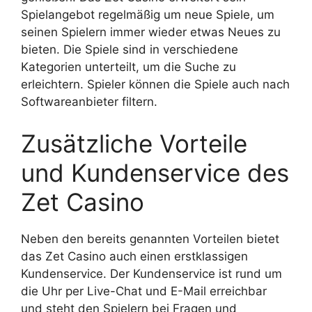
Spielangebot regelmäßig um neue Spiele, um
seinen Spielern immer wieder etwas Neues zu
bieten. Die Spiele sind in verschiedene
Kategorien unterteilt, um die Suche zu
erleichtern. Spieler können die Spiele auch nach
Softwareanbieter filtern.
Zusätzliche Vorteile
und Kundenservice des
Zet Casino
Neben den bereits genannten Vorteilen bietet
das Zet Casino auch einen erstklassigen
Kundenservice. Der Kundenservice ist rund um
die Uhr per Live-Chat und E-Mail erreichbar
und steht den Spielern bei Fragen und