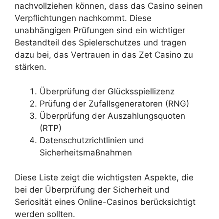
nachvollziehen können, dass das Casino seinen
Verpflichtungen nachkommt. Diese
unabhängigen Prüfungen sind ein wichtiger
Bestandteil des Spielerschutzes und tragen
dazu bei, das Vertrauen in das Zet Casino zu
stärken.
Überprüfung der Glücksspiellizenz
Prüfung der Zufallsgeneratoren (RNG)
Überprüfung der Auszahlungsquoten
(RTP)
Datenschutzrichtlinien und
Sicherheitsmaßnahmen
Diese Liste zeigt die wichtigsten Aspekte, die
bei der Überprüfung der Sicherheit und
Seriosität eines Online-Casinos berücksichtigt
werden sollten.