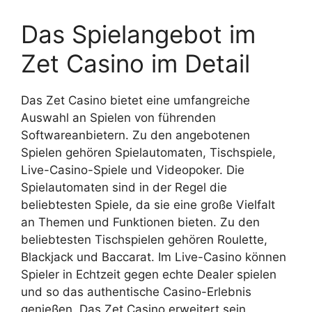
Das Spielangebot im
Zet Casino im Detail
Das Zet Casino bietet eine umfangreiche
Auswahl an Spielen von führenden
Softwareanbietern. Zu den angebotenen
Spielen gehören Spielautomaten, Tischspiele,
Live-Casino-Spiele und Videopoker. Die
Spielautomaten sind in der Regel die
beliebtesten Spiele, da sie eine große Vielfalt
an Themen und Funktionen bieten. Zu den
beliebtesten Tischspielen gehören Roulette,
Blackjack und Baccarat. Im Live-Casino können
Spieler in Echtzeit gegen echte Dealer spielen
und so das authentische Casino-Erlebnis
genießen. Das Zet Casino erweitert sein