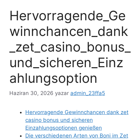
Hervorragende_Ge
winnchancen_dank
_zet_casino_bonus_
und_sicheren_Einz
ahlungsoption
Haziran 30, 2026
yazar
admin_23ffa5
Hervorragende Gewinnchancen dank zet
casino bonus und sicheren
Einzahlungsoptionen genießen
Die verschiedenen Arten von Boni im Zet