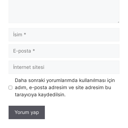
İsim
E-
posta
İnternet
sitesi
Daha sonraki yorumlarımda kullanılması için
adım, e-posta adresim ve site adresim bu
tarayıcıya kaydedilsin.