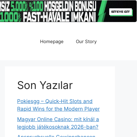
Homepage
Our Story
Son Yazılar
Pokiesgg – Quick‑Hit Slots and
Rapid Wins for the Modern Player
Magyar Online Casino: mit kínál a
legjobb játékosoknak 2026-ban?