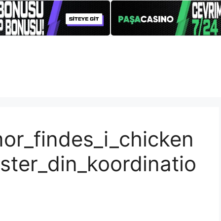
r_findes_i_chicken
ter_din_koordinatio