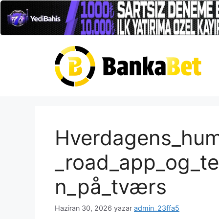
İçeriğe
atla
Hverdagens_humo
_road_app_og_tes
n_på_tværs
Haziran 30, 2026
yazar
admin_23ffa5