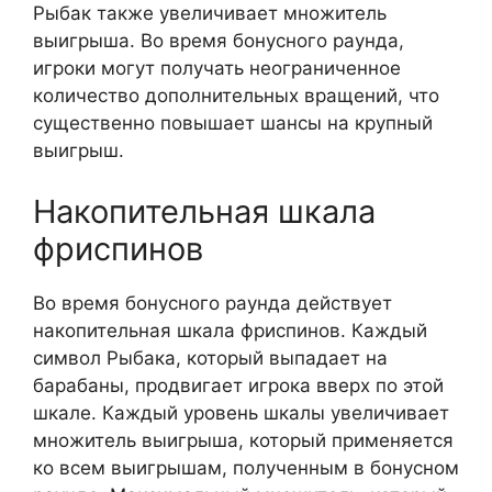
Рыбак также увеличивает множитель
выигрыша. Во время бонусного раунда,
игроки могут получать неограниченное
количество дополнительных вращений, что
существенно повышает шансы на крупный
выигрыш.
Накопительная шкала
фриспинов
Во время бонусного раунда действует
накопительная шкала фриспинов. Каждый
символ Рыбака, который выпадает на
барабаны, продвигает игрока вверх по этой
шкале. Каждый уровень шкалы увеличивает
множитель выигрыша, который применяется
ко всем выигрышам, полученным в бонусном