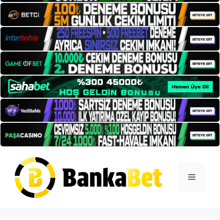
İçeriğe
atla
Menü