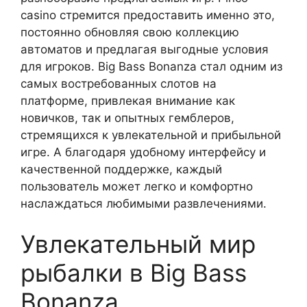
casino стремится предоставить именно это,
постоянно обновляя свою коллекцию
автоматов и предлагая выгодные условия
для игроков. Big Bass Bonanza стал одним из
самых востребованных слотов на
платформе, привлекая внимание как
новичков, так и опытных гемблеров,
стремящихся к увлекательной и прибыльной
игре. А благодаря удобному интерфейсу и
качественной поддержке, каждый
пользователь может легко и комфортно
наслаждаться любимыми развлечениями.
Увлекательный мир
рыбалки в Big Bass
Bonanza