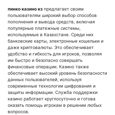
пинко казино кз
предлагает своим
пользователям широкий выбор способов
пополнения и вывода средств, включая
популярные платежные системы,
используемые в Казахстане. Среди них
банковские карты, электронные кошельки и
даже криптовалюты. Это обеспечивает
удобство и гибкость для игроков, позволяя
им быстро и безопасно совершать
финансовые операции. Казино также
обеспечивает высокий уровень безопасности
данных пользователей, используя
современные технологии шифрования и
защиты информации. Служба поддержки
казино работает круглосуточно и готова
оказать помощь игрокам в решении любых
вопросов.