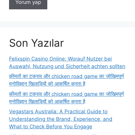
Son Yazılar
Felixspin Casino Online: Worauf Nutzer bei
Auswahl, Nutzung und Sicherheit achten sollten
कीमतों का टकराव और chicken road game का जोखिमपूर्ण
मनोविज्ञान खिलाड़ियों को आकर्षित करता है
कीमतों का टकराव और chicken road game का जोखिमपूर्ण
मनोविज्ञान खिलाड़ियों को आकर्षित करता है
Vegastars Australia: A Practical Guide to
Understanding the Brand, Experience, and
What to Check Before You Engage