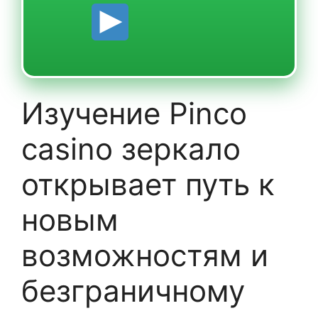
Изучение Pinco
casino зеркало
открывает путь к
новым
возможностям и
безграничному