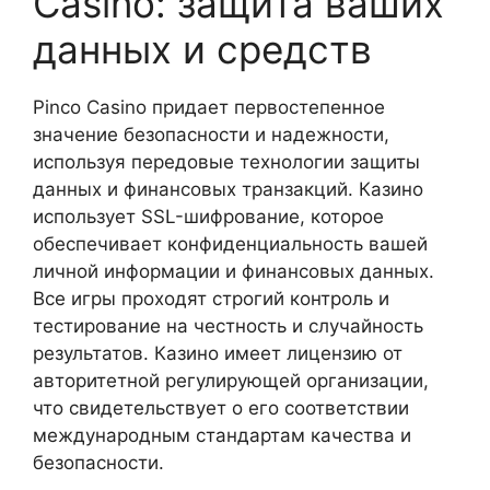
Casino: защита ваших
данных и средств
Pinco Casino придает первостепенное
значение безопасности и надежности,
используя передовые технологии защиты
данных и финансовых транзакций. Казино
использует SSL-шифрование, которое
обеспечивает конфиденциальность вашей
личной информации и финансовых данных.
Все игры проходят строгий контроль и
тестирование на честность и случайность
результатов. Казино имеет лицензию от
авторитетной регулирующей организации,
что свидетельствует о его соответствии
международным стандартам качества и
безопасности.