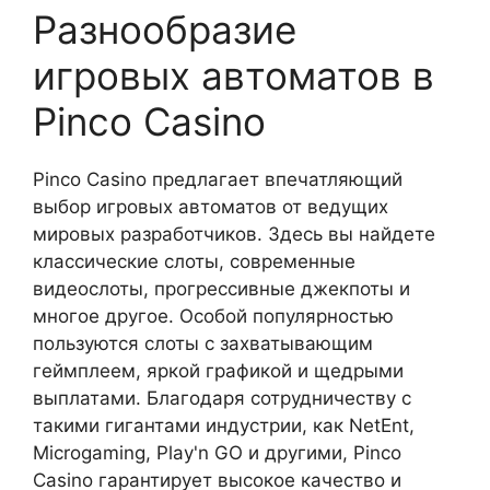
Разнообразие
игровых автоматов в
Pinco Casino
Pinco Casino предлагает впечатляющий
выбор игровых автоматов от ведущих
мировых разработчиков. Здесь вы найдете
классические слоты, современные
видеослоты, прогрессивные джекпоты и
многое другое. Особой популярностью
пользуются слоты с захватывающим
геймплеем, яркой графикой и щедрыми
выплатами. Благодаря сотрудничеству с
такими гигантами индустрии, как NetEnt,
Microgaming, Play'n GO и другими, Pinco
Casino гарантирует высокое качество и