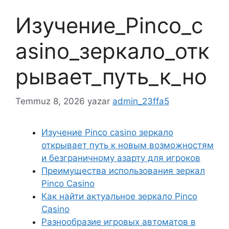
Изучение_Pinco_c
asino_зеркало_отк
рывает_путь_к_но
Temmuz 8, 2026
yazar
admin_23ffa5
Изучение Pinco casino зеркало
открывает путь к новым возможностям
и безграничному азарту для игроков
Преимущества использования зеркал
Pinco Casino
Как найти актуальное зеркало Pinco
Casino
Разнообразие игровых автоматов в