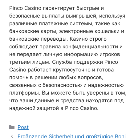
Pinco Casino гарантирует быстрые и
безопасные выплаты выигрышей, используя
различные платежные системы, такие как
банковские карты, электронные кошельки и
банковские переводы. Казино строго
соблюдает правила конфиденциальности и
не передает личную информацию игроков
третьим лицам. Служба поддержки Pinco
Casino работает круглосуточно и готова
помочь в решении любых вопросов,
связанных с безопасностью и надежностью
платформы. Вы можете быть уверены в том,
что ваши данные и средства находятся под
надежной защитой в Pinco Casino.
Kategoriler
Post
Ergänzende Sicherheit und großzügige Boni