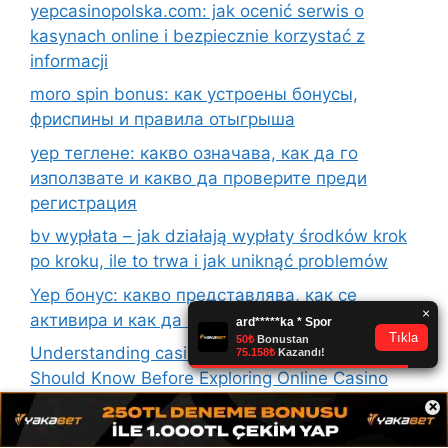
yepcasinopolska.com: jak ocenić serwis o
kasynach online i bezpiecznie korzystać z
informacji
moro spin bonus: как устроены бонусы,
фриспины и правила отыгрыша
yep теглене: какво означава, как да го
използвате и какво да проверите преди
регистрация
bv wypłata – jak działają wypłaty środków krok
po kroku, ile to trwa i jak uniknąć problemów
Yep бонус: какво представлява, как се
активира и как да го използвате разумно
Understanding casiny australia: What Readers
Should Know Before Exploring Online Casino
Options
×
Yep pieteikšanās: kā izveidot profilu, apstiprināt