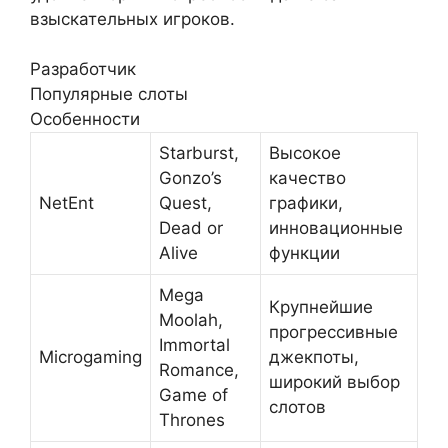
взыскательных игроков.
Разработчик
Популярные слоты
Особенности
Starburst,
Высокое
Gonzo’s
качество
NetEnt
Quest,
графики,
Dead or
инновационные
Alive
функции
Mega
Крупнейшие
Moolah,
прогрессивные
Immortal
Microgaming
джекпоты,
Romance,
широкий выбор
Game of
слотов
Thrones