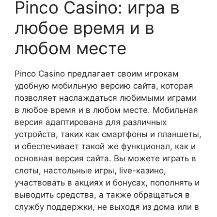
Pinco Casino: игра в
любое время и в
любом месте
Pinco Casino предлагает своим игрокам
удобную мобильную версию сайта, которая
позволяет наслаждаться любимыми играми
в любое время и в любом месте. Мобильная
версия адаптирована для различных
устройств, таких как смартфоны и планшеты,
и обеспечивает такой же функционал, как и
основная версия сайта. Вы можете играть в
слоты, настольные игры, live-казино,
участвовать в акциях и бонусах, пополнять и
выводить средства, а также обращаться в
службу поддержки, не выходя из дома или в