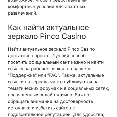
комфортные условия для азартных
развлечений.
Как найти актуальное
зеркало Pinco Casino
Найти актуальное зеркало Pinco Casino
достаточно просто. Лучший способ –
посетить официальный сайт казино и найти
ссылку на рабочее зеркало в разделе
"Поддержка" или "FAQ". Также, актуальные
ссылки на зеркала часто публикуются на
тематических форумах и в социальных сетях,
посвященных онлайн-казино. Важно
обращать внимание на достоверность
источника и избегать сайтов с
подозрительной репутацией. Для удобства,