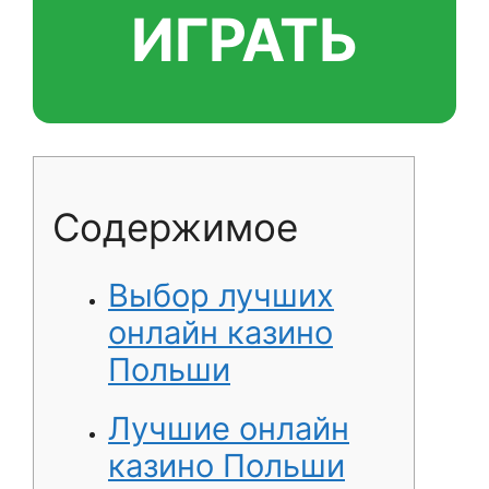
ИГРАТЬ
Содержимое
Выбор лучших
онлайн казино
Польши
Лучшие онлайн
казино Польши