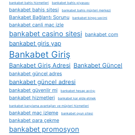
bankabet bahis hizmetleri
bankabet bahis piyasası
bankabet bahis sitesi
bankabet bahis müşteri merkezi
Bankabet Bağlantı Sorunu
bankabet bingo seçimi
bankabet canli maç izle
bankabet casino sitesi
bankabet com
bankabet giris yap
Bankabet Giriş
Bankabet Giriş Adresi
Bankabet Güncel
bankabet güncel adres
bankabet güncel adresi
bankabet güvenlir mi
bankabet hesap açılışı
bankabet hizmetleri
bankabet kar elde etmek
bankabet karşılama avantajları ve müşteri hizmetleri
bankabet maç izleme
bankabet oyun sitesi
bankabet para çekme
bankabet promosyon