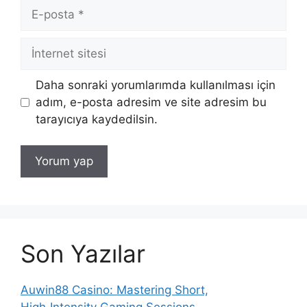
E-
posta
İnternet
sitesi
Daha sonraki yorumlarımda kullanılması için
adım, e-posta adresim ve site adresim bu
tarayıcıya kaydedilsin.
Son Yazılar
Auwin88 Casino: Mastering Short,