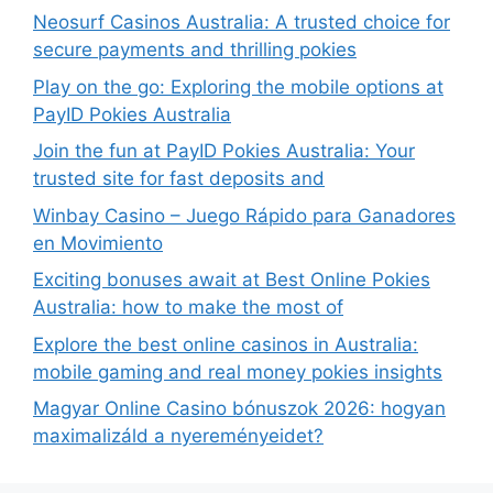
Neosurf Casinos Australia: A trusted choice for
secure payments and thrilling pokies
Play on the go: Exploring the mobile options at
PayID Pokies Australia
Join the fun at PayID Pokies Australia: Your
trusted site for fast deposits and
Winbay Casino – Juego Rápido para Ganadores
en Movimiento
Exciting bonuses await at Best Online Pokies
Australia: how to make the most of
Explore the best online casinos in Australia:
mobile gaming and real money pokies insights
Magyar Online Casino bónuszok 2026: hogyan
maximalizáld a nyereményeidet?