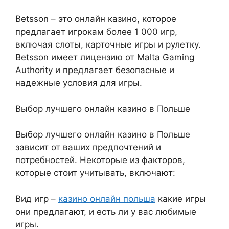
Betsson – это онлайн казино, которое
предлагает игрокам более 1 000 игр,
включая слоты, карточные игры и рулетку.
Betsson имеет лицензию от Malta Gaming
Authority и предлагает безопасные и
надежные условия для игры.
Выбор лучшего онлайн казино в Польше
Выбор лучшего онлайн казино в Польше
зависит от ваших предпочтений и
потребностей. Некоторые из факторов,
которые стоит учитывать, включают:
Вид игр –
казино онлайн польша
какие игры
они предлагают, и есть ли у вас любимые
игры.