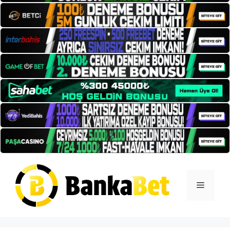
İçeriğe
atla
Menü