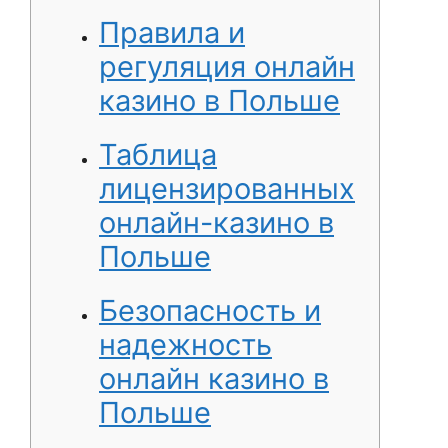
Правила и
регуляция онлайн
казино в Польше
Таблица
лицензированных
онлайн-казино в
Польше
Безопасность и
надежность
онлайн казино в
Польше