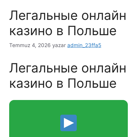
Легальные онлайн
казино в Польше
Temmuz 4, 2026
yazar
admin_23ffa5
Легальные онлайн
казино в Польше