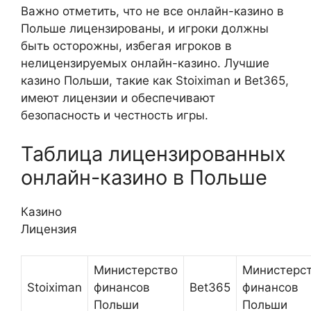
Важно отметить, что не все онлайн-казино в
Польше лицензированы, и игроки должны
быть осторожны, избегая игроков в
нелицензируемых онлайн-казино. Лучшие
казино Польши, такие как Stoiximan и Bet365,
имеют лицензии и обеспечивают
безопасность и честность игры.
Таблица лицензированных
онлайн-казино в Польше
Казино
Лицензия
Министерство
Министерс
Stoiximan
финансов
Bet365
финансов
Польши
Польши