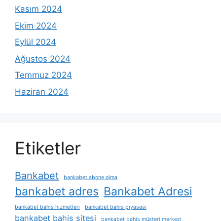
Kasım 2024
Ekim 2024
Eylül 2024
Ağustos 2024
Temmuz 2024
Haziran 2024
Etiketler
Bankabet
bankabet abone olma
bankabet adres
Bankabet Adresi
bankabet bahis hizmetleri
bankabet bahis piyasası
bankabet bahis sitesi
bankabet bahis müşteri merkezi