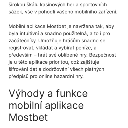
širokou škálu kasinových her a sportovních
sázek, vše v pohodlí vašeho mobilního zařízení.
Mobilní aplikace Mostbet je navržena tak, aby
byla intuitivní a snadno použitelná, a to i pro
začátečníky. Umožňuje hráčům snadno se
registrovat, vkládat a vybírat peníze, a
především – hrát své oblíbené hry. Bezpečnost
je u této aplikace prioritou, což zajišťuje
šifrování dat a dodržování všech platných
předpisů pro online hazardní hry.
Výhody a funkce
mobilní aplikace
Mostbet