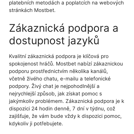
platebních metodách a poplatcích na webových
stránkách Mostbet.
Zákaznická podpora a
dostupnost jazyků
Kvalitní zákaznická podpora je klíčová pro
spokojenost hráčů. Mostbet nabízí zákaznickou
podporu prostřednictvím několika kanálů,
včetně živého chatu, e-mailu a telefonické
podpory. Živý chat je nejpohodlnější a
nejrychlejší způsob, jak získat pomoc s
jakýmkoliv problémem. Zákaznická podpora je k
dispozici 24 hodin denně, 7 dní v týdnu, což
zajišťuje, že vám bude vždy k dispozici pomoc,
kdykoliv ji potřebujete.