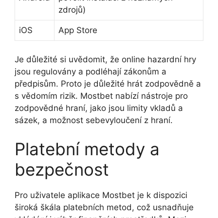
zdrojů)
iOS
App Store
Je důležité si uvědomit, že online hazardní hry
jsou regulovány a podléhají zákonům a
předpisům. Proto je důležité hrát zodpovědně a
s vědomím rizik. Mostbet nabízí nástroje pro
zodpovědné hraní, jako jsou limity vkladů a
sázek, a možnost sebevyloučení z hraní.
Platební metody a
bezpečnost
Pro uživatele aplikace Mostbet je k dispozici
široká škála platebních metod, což usnadňuje