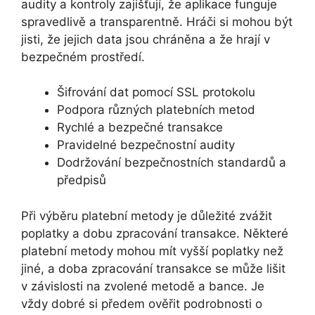
audity a kontroly zajišťují, že aplikace funguje
spravedlivě a transparentně. Hráči si mohou být
jisti, že jejich data jsou chráněna a že hrají v
bezpečném prostředí.
Šifrování dat pomocí SSL protokolu
Podpora různých platebních metod
Rychlé a bezpečné transakce
Pravidelné bezpečnostní audity
Dodržování bezpečnostních standardů a
předpisů
Při výběru platební metody je důležité zvážit
poplatky a dobu zpracování transakce. Některé
platební metody mohou mít vyšší poplatky než
jiné, a doba zpracování transakce se může lišit
v závislosti na zvolené metodě a bance. Je
vždy dobré si předem ověřit podrobnosti o