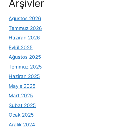
Arşivler
Ağustos 2026
Temmuz 2026
Haziran 2026
Eylül 2025
Ağustos 2025
Temmuz 2025
Haziran 2025
Mayıs 2025
Mart 2025
Şubat 2025
Ocak 2025
Aralık 2024