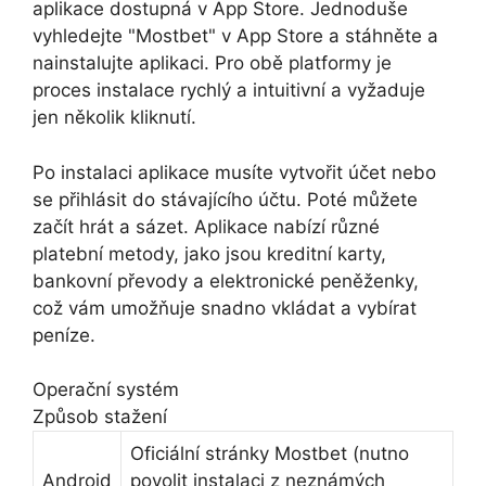
aplikace dostupná v App Store. Jednoduše
vyhledejte "Mostbet" v App Store a stáhněte a
nainstalujte aplikaci. Pro obě platformy je
proces instalace rychlý a intuitivní a vyžaduje
jen několik kliknutí.
Po instalaci aplikace musíte vytvořit účet nebo
se přihlásit do stávajícího účtu. Poté můžete
začít hrát a sázet. Aplikace nabízí různé
platební metody, jako jsou kreditní karty,
bankovní převody a elektronické peněženky,
což vám umožňuje snadno vkládat a vybírat
peníze.
Operační systém
Způsob stažení
Oficiální stránky Mostbet (nutno
Android
povolit instalaci z neznámých