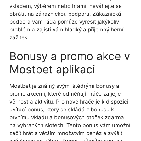
vkladem, výběrem nebo hrami, neváhejte se
obrátit na zákaznickou podporu. Zákaznická
podpora vám ráda pomůže vyřešit jakýkoliv
problém a zajistí vám hladký a příjemný herní
zážitek.
Bonusy a promo akce v
Mostbet aplikaci
Mostbet je známý svými štědrými bonusy a
promo akcemi, které odměňují hráče za jejich
věrnost a aktivitu. Pro nové hráče je k dispozici
uvítací bonus, který se skládá z bonusu k
prvnímu vkladu a bonusových otoček zdarma
na vybraných slotech. Tento bonus vám umožní
začít hrát s větším množstvím peněz a zvýšit