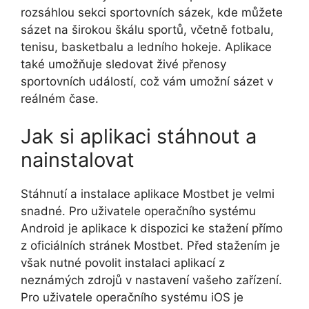
rozsáhlou sekci sportovních sázek, kde můžete
sázet na širokou škálu sportů, včetně fotbalu,
tenisu, basketbalu a ledního hokeje. Aplikace
také umožňuje sledovat živé přenosy
sportovních událostí, což vám umožní sázet v
reálném čase.
Jak si aplikaci stáhnout a
nainstalovat
Stáhnutí a instalace aplikace Mostbet je velmi
snadné. Pro uživatele operačního systému
Android je aplikace k dispozici ke stažení přímo
z oficiálních stránek Mostbet. Před stažením je
však nutné povolit instalaci aplikací z
neznámých zdrojů v nastavení vašeho zařízení.
Pro uživatele operačního systému iOS je