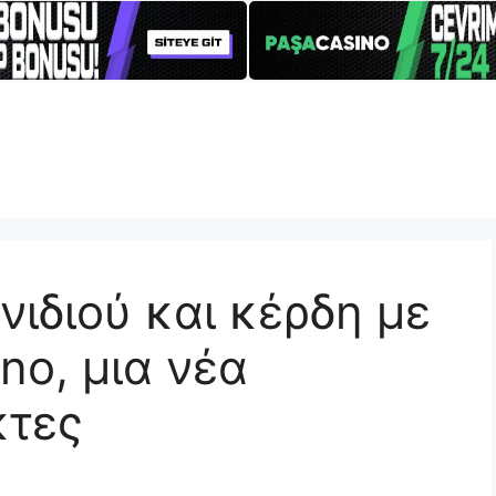
νιδιού και κέρδη με
ino, μια νέα
κτες