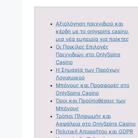
Αξιολόγηση παιχνιδιού και
κέρδη με το onlyspins casino,
μια νέα εμπειρία για παίκτες
Οι Ποικίλες Επιλογές
Παιχνιδιών στο OnlySpins
Casino
Η Σημασία των Παρόχων
Λογισμικού
Μπόνους και Προσφορές στο
OnlySpins Casino
Όροι και Προϋποθέσεις των
Μπόνους
Τρόποι Πληρωμής και
Ασφάλεια στο OnlySpins Casino
Πολιτική Απορρήτου και GDPR