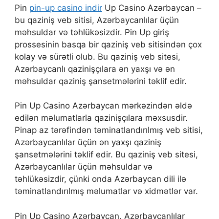
Pin
pin-up casino indir
Up Casino Azərbaycan –
bu qaziniş veb sitisi, Azərbaycanlılar üçün
məhsuldar və təhlükəsizdir. Pin Up giriş
prossesinin basqa bir qaziniş veb sitisindən çox
kolay və sürətli olub. Bu qaziniş veb sitesi,
Azərbaycanlı qazinişçılara ən yaxşı və ən
məhsuldar qaziniş şansetmələrini təklif edir.
Pin Up Casino Azərbaycan mərkəzindən əldə
edilən məlumatlarla qazinişçılara məxsusdir.
Pinap az tərəfindən təminatlandırılmış veb sitisi,
Azərbaycanlılar üçün ən yaxşı qaziniş
şansetmələrini təklif edir. Bu qaziniş veb sitesi,
Azərbaycanlılar üçün məhsuldar və
təhlükəsizdir, çünki onda Azərbaycan dili ilə
təminatlandırılmış məlumatlar və xidmətlər var.
Pin Up Casino Azərbaycan, Azərbaycanlılar