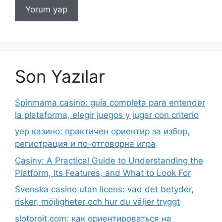
Son Yazılar
Spinmama casino: guía completa para entender
la plataforma, elegir juegos y jugar con criterio
yep казино: практичен ориентир за избор,
регистрация и по-отговорна игра
Casiny: A Practical Guide to Understanding the
Platform, Its Features, and What to Look For
Svenska casino utan licens: vad det betyder,
risker, möjligheter och hur du väljer tryggt
slotoroit.com: как ориентироваться на