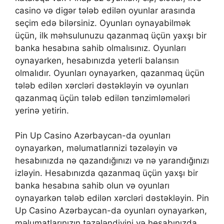
casino və digər tələb edilən oyunlar arasında
seçim edə bilərsiniz. Oyunları oynayabilmək
üçün, ilk məhsulunuzu qazanmaq üçün yaxşı bir
banka hesabına sahib olmalısınız. Oyunları
oynayarken, hesabınızda yeterli balansın
olmalıdır. Oyunları oynayarken, qazanmaq üçün
tələb edilən xərcləri dəstəkləyin və oyunları
qazanmaq üçün tələb edilən tənzimləmələri
yerinə yetirin.
Pin Up Casino Azərbaycan-da oyunları
oynayarkən, məlumatlarınizi təzələyin və
hesabınızda nə qazandığınızı və nə yarandığınızı
izləyin. Hesabınızda qazanmaq üçün yaxşı bir
banka hesabına sahib olun və oyunları
oynayarkən tələb edilən xərcləri dəstəkləyin. Pin
Up Casino Azərbaycan-da oyunları oynayarkən,
məlumatlarınızın təzələndiyini və hesabınızda