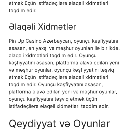
etmək üçün istifadəçilərə əlaqəli xidmətləri
təqdim edir.
Əlaqəli Xidmətlər
Pin Up Casino Azərbaycan, oyunçu kəşfiyyatını
əsasən, ən yaxşı və məşhur oyunları ilə birlikdə,
əlaqəli xidmətləri təqdim edir. Oyunçu
kəşfiyyatını əsasən, platforma əlavə edilən yeni
və məşhur oyunlar, oyunçu kəşfiyyatını təşviq
etmək üçün istifadəçilərə əlaqəli xidmətləri
təqdim edir. Oyunçu kəşfiyyatını əsasən,
platforma əlavə edilən yeni və məşhur oyunlar,
oyunçu kəşfiyyatını təşviq etmək üçün
istifadəçilərə əlaqəli xidmətləri təqdim edir.
Qeydiyyat və Oyunlar