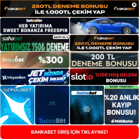
×
BANKABET GİRİŞ İÇİN TIKLAYINIZ!