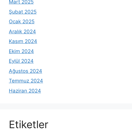
Mart 2025
Şubat 2025
Ocak 2025
Aralık 2024
Kasım 2024
Ekim 2024
Eylül 2024
Ağustos 2024
Temmuz 2024
Haziran 2024
Etiketler