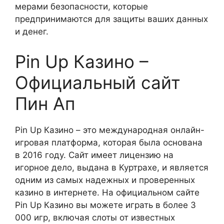
мерами безопасности, которые
предпринимаются для защиты ваших данных
и денег.
Pin Up Казино –
Официальный сайт
Пин Ап
Pin Up Казино – это международная онлайн-
игровая платформа, которая была основана
в 2016 году. Сайт имеет лицензию на
игорное дело, выдана в Куртрахе, и является
одним из самых надежных и проверенных
казино в интернете. На официальном сайте
Pin Up Казино вы можете играть в более 3
000 игр, включая слоты от известных