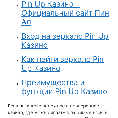
Pin Up Казино –
Официальный сайт Пин
Ап
Вход на зеркало Pin Up
Казино
Как найти зеркало Pin
Up Казино
Преимущества и
функции Pin Up Казино
Если вы ищете надежное и проверенное
казино, где можно играть в любимые игры и