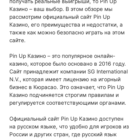
получать реальные выигрыши, то Pin Up
Казино – ваш выбор. В этом обзоре мы
рассмотрим официальный сайт Pin Up
Казино, его преимущества и недостатки, а
также как можно безопасно играть на этом
сайте.
Pin Up Казино – это популярное онлайн-
казино, которое было основано в 2016 году.
Сайт принадлежит компании SG International
N.V., которая имеет лицензию на игорный
бизнес в Кюрасао. Это означает, что Pin Up
Казино подчиняется строгим правилам и
регулируется соответствующими органами.
Официальный сайт Pin Up Казино доступен
на русском языке, что удобно для игроков из
России и других стран, где русский язык