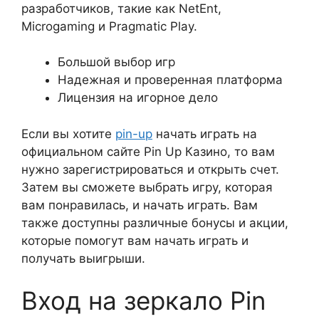
разработчиков, такие как NetEnt,
Microgaming и Pragmatic Play.
Большой выбор игр
Надежная и проверенная платформа
Лицензия на игорное дело
Если вы хотите
pin-up
начать играть на
официальном сайте Pin Up Казино, то вам
нужно зарегистрироваться и открыть счет.
Затем вы сможете выбрать игру, которая
вам понравилась, и начать играть. Вам
также доступны различные бонусы и акции,
которые помогут вам начать играть и
получать выигрыши.
Вход на зеркало Pin