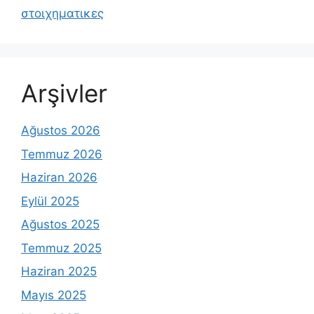
στοιχηματικες
Arşivler
Ağustos 2026
Temmuz 2026
Haziran 2026
Eylül 2025
Ağustos 2025
Temmuz 2025
Haziran 2025
Mayıs 2025