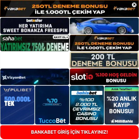
×
BANKABET GİRİŞ İÇİN TIKLAYINIZ!