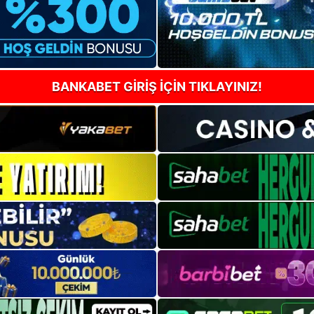
BANKABET GİRİŞ İÇİN TIKLAYINIZ!