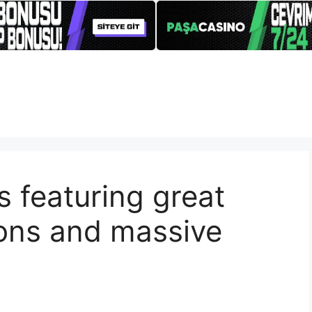
s featuring great
ions and massive