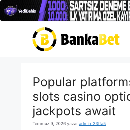
İçeriğe
atla
Popular platform
slots casino opt
jackpots await
Temmuz 9, 2026
yazar
admin_23ffa5