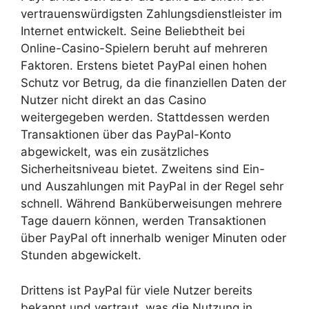
vertrauenswürdigsten Zahlungsdienstleister im
Internet entwickelt. Seine Beliebtheit bei
Online-Casino-Spielern beruht auf mehreren
Faktoren. Erstens bietet PayPal einen hohen
Schutz vor Betrug, da die finanziellen Daten der
Nutzer nicht direkt an das Casino
weitergegeben werden. Stattdessen werden
Transaktionen über das PayPal-Konto
abgewickelt, was ein zusätzliches
Sicherheitsniveau bietet. Zweitens sind Ein-
und Auszahlungen mit PayPal in der Regel sehr
schnell. Während Banküberweisungen mehrere
Tage dauern können, werden Transaktionen
über PayPal oft innerhalb weniger Minuten oder
Stunden abgewickelt.
Drittens ist PayPal für viele Nutzer bereits
bekannt und vertraut, was die Nutzung in