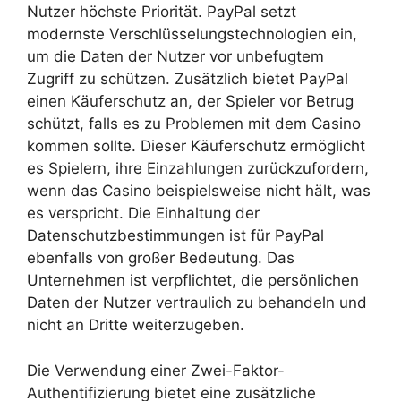
Nutzer höchste Priorität. PayPal setzt
modernste Verschlüsselungstechnologien ein,
um die Daten der Nutzer vor unbefugtem
Zugriff zu schützen. Zusätzlich bietet PayPal
einen Käuferschutz an, der Spieler vor Betrug
schützt, falls es zu Problemen mit dem Casino
kommen sollte. Dieser Käuferschutz ermöglicht
es Spielern, ihre Einzahlungen zurückzufordern,
wenn das Casino beispielsweise nicht hält, was
es verspricht. Die Einhaltung der
Datenschutzbestimmungen ist für PayPal
ebenfalls von großer Bedeutung. Das
Unternehmen ist verpflichtet, die persönlichen
Daten der Nutzer vertraulich zu behandeln und
nicht an Dritte weiterzugeben.
Die Verwendung einer Zwei-Faktor-
Authentifizierung bietet eine zusätzliche