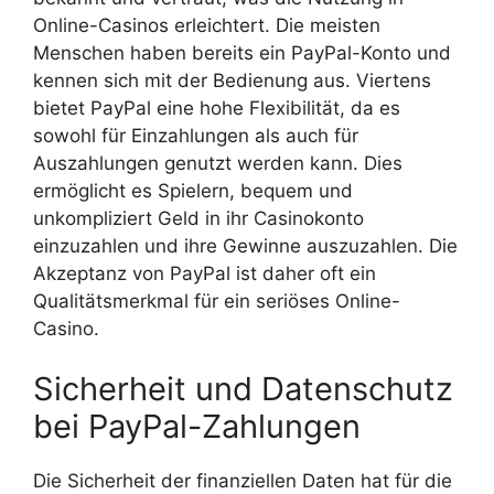
Online-Casinos erleichtert. Die meisten
Menschen haben bereits ein PayPal-Konto und
kennen sich mit der Bedienung aus. Viertens
bietet PayPal eine hohe Flexibilität, da es
sowohl für Einzahlungen als auch für
Auszahlungen genutzt werden kann. Dies
ermöglicht es Spielern, bequem und
unkompliziert Geld in ihr Casinokonto
einzuzahlen und ihre Gewinne auszuzahlen. Die
Akzeptanz von PayPal ist daher oft ein
Qualitätsmerkmal für ein seriöses Online-
Casino.
Sicherheit und Datenschutz
bei PayPal-Zahlungen
Die Sicherheit der finanziellen Daten hat für die