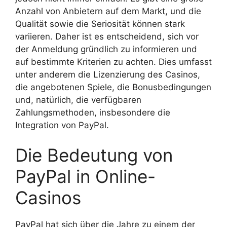
Anzahl von Anbietern auf dem Markt, und die
Qualität sowie die Seriosität können stark
variieren. Daher ist es entscheidend, sich vor
der Anmeldung gründlich zu informieren und
auf bestimmte Kriterien zu achten. Dies umfasst
unter anderem die Lizenzierung des Casinos,
die angebotenen Spiele, die Bonusbedingungen
und, natürlich, die verfügbaren
Zahlungsmethoden, insbesondere die
Integration von PayPal.
Die Bedeutung von
PayPal in Online-
Casinos
PayPal hat sich über die Jahre zu einem der