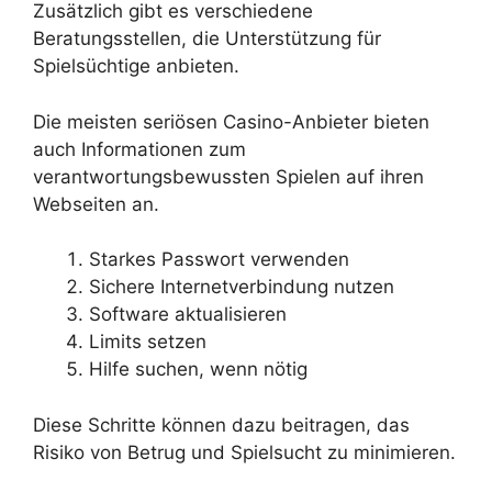
Zusätzlich gibt es verschiedene
Beratungsstellen, die Unterstützung für
Spielsüchtige anbieten.
Die meisten seriösen Casino-Anbieter bieten
auch Informationen zum
verantwortungsbewussten Spielen auf ihren
Webseiten an.
Starkes Passwort verwenden
Sichere Internetverbindung nutzen
Software aktualisieren
Limits setzen
Hilfe suchen, wenn nötig
Diese Schritte können dazu beitragen, das
Risiko von Betrug und Spielsucht zu minimieren.