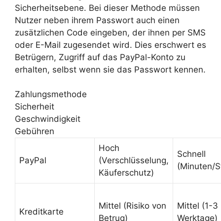
Sicherheitsebene. Bei dieser Methode müssen
Nutzer neben ihrem Passwort auch einen
zusätzlichen Code eingeben, der ihnen per SMS
oder E-Mail zugesendet wird. Dies erschwert es
Betrügern, Zugriff auf das PayPal-Konto zu
erhalten, selbst wenn sie das Passwort kennen.
Zahlungsmethode
Sicherheit
Geschwindigkeit
Gebühren
Hoch
Schnell
PayPal
(Verschlüsselung,
(Minuten/S
Käuferschutz)
Mittel (Risiko von
Mittel (1-3
Kreditkarte
Betrug)
Werktage)