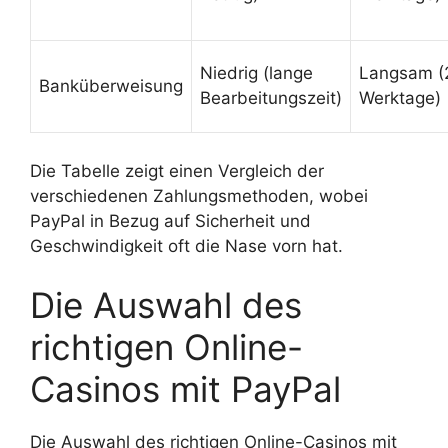
Niedrig (lange
Langsam (
Banküberweisung
Bearbeitungszeit)
Werktage)
Die Tabelle zeigt einen Vergleich der
verschiedenen Zahlungsmethoden, wobei
PayPal in Bezug auf Sicherheit und
Geschwindigkeit oft die Nase vorn hat.
Die Auswahl des
richtigen Online-
Casinos mit PayPal
Die Auswahl des richtigen Online-Casinos mit