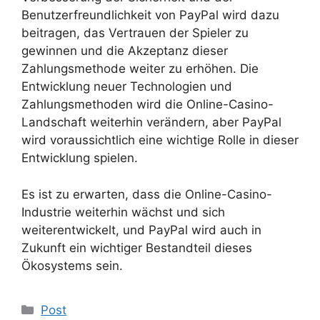
Benutzerfreundlichkeit von PayPal wird dazu
beitragen, das Vertrauen der Spieler zu
gewinnen und die Akzeptanz dieser
Zahlungsmethode weiter zu erhöhen. Die
Entwicklung neuer Technologien und
Zahlungsmethoden wird die Online-Casino-
Landschaft weiterhin verändern, aber PayPal
wird voraussichtlich eine wichtige Rolle in dieser
Entwicklung spielen.
Es ist zu erwarten, dass die Online-Casino-
Industrie weiterhin wächst und sich
weiterentwickelt, und PayPal wird auch in
Zukunft ein wichtiger Bestandteil dieses
Ökosystems sein.
Kategoriler
Post