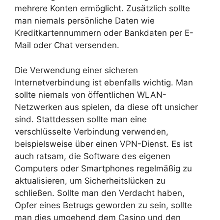
mehrere Konten ermöglicht. Zusätzlich sollte
man niemals persönliche Daten wie
Kreditkartennummern oder Bankdaten per E-
Mail oder Chat versenden.
Die Verwendung einer sicheren
Internetverbindung ist ebenfalls wichtig. Man
sollte niemals von öffentlichen WLAN-
Netzwerken aus spielen, da diese oft unsicher
sind. Stattdessen sollte man eine
verschlüsselte Verbindung verwenden,
beispielsweise über einen VPN-Dienst. Es ist
auch ratsam, die Software des eigenen
Computers oder Smartphones regelmäßig zu
aktualisieren, um Sicherheitslücken zu
schließen. Sollte man den Verdacht haben,
Opfer eines Betrugs geworden zu sein, sollte
man dies umgehend dem Casino und den