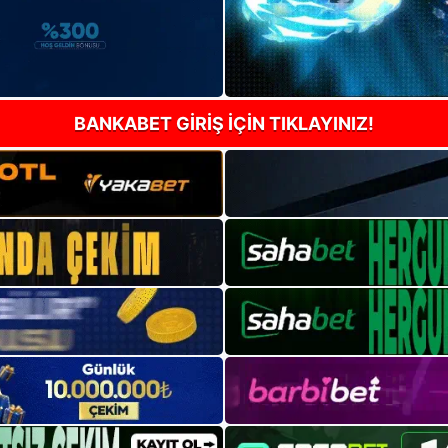
BANKABET GİRİŞ İÇİN TIKLAYINIZ!