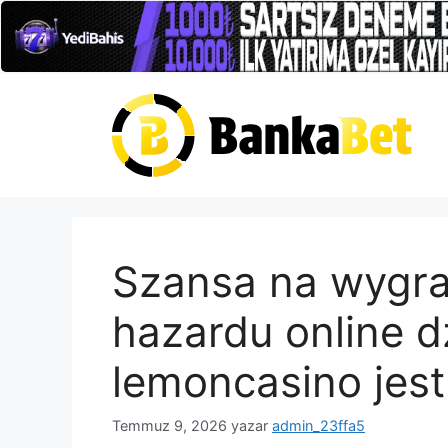
İçeriğe
atla
Szansa na wygra
hazardu online d
lemoncasino jest
Temmuz 9, 2026
yazar
admin_23ffa5