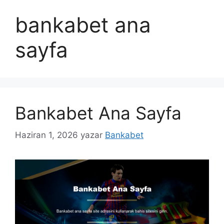
bankabet ana
sayfa
Bankabet Ana Sayfa
Haziran 1, 2026
yazar
Bankabet