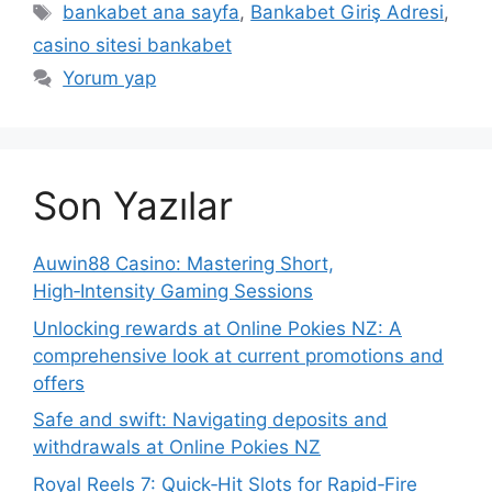
Etiketler
bankabet ana sayfa
,
Bankabet Giriş Adresi
,
casino sitesi bankabet
Yorum yap
Son Yazılar
Auwin88 Casino: Mastering Short,
High‑Intensity Gaming Sessions
Unlocking rewards at Online Pokies NZ: A
comprehensive look at current promotions and
offers
Safe and swift: Navigating deposits and
withdrawals at Online Pokies NZ
Royal Reels 7: Quick‑Hit Slots for Rapid‑Fire