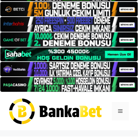
İçeriğe
atla
Menü