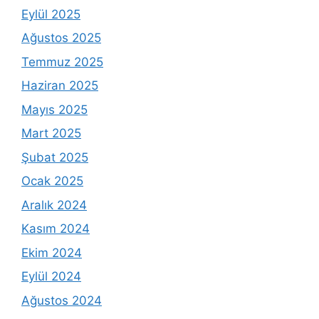
Eylül 2025
Ağustos 2025
Temmuz 2025
Haziran 2025
Mayıs 2025
Mart 2025
Şubat 2025
Ocak 2025
Aralık 2024
Kasım 2024
Ekim 2024
Eylül 2024
Ağustos 2024