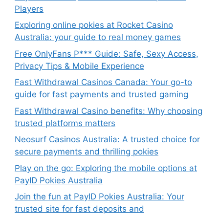
Players
Exploring online pokies at Rocket Casino
Australia: your guide to real money games
Free OnlyFans P*** Guide: Safe, Sexy Access,
Privacy Tips & Mobile Experience
Fast Withdrawal Casinos Canada: Your go-to
guide for fast payments and trusted gaming
Fast Withdrawal Casino benefits: Why choosing
trusted platforms matters
Neosurf Casinos Australia: A trusted choice for
secure payments and thrilling pokies
Play on the go: Exploring the mobile options at
PayID Pokies Australia
Join the fun at PayID Pokies Australia: Your
trusted site for fast deposits and