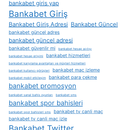
bankabet giris yap
Bankabet Giriş
Bankabet Giriş Adresi
Bankabet Güncel
bankabet güncel adres
bankabet güncel adresi
bankabet güvenlir mi
bankabet hesap açılışı
bankabet hizmetleri
bankabet hesap erişimi
bankabet karşılama avantajları ve müşteri hizmetleri
bankabet maç izleme
bankabet kullanıcı görüşleri
bankabet para çekme
bankabet mobil etkileşim
bankabet promosyon
bankabet sanal bahis oyunları
bankabet sms
bankabet spor bahisleri
bankabet tv canli maç
bankabet spor bahisleri sms
bankabet tv canli maç izle
Bankabet Twitter