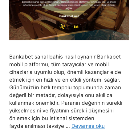
Bankabet sanal bahis nasıl oynanır Bankabet
mobil platformu, tüm tarayıcılar ve mobil
cihazlarla uyumlu olup, önemli kazançlar elde
etmek için en hızlı ve en etkili yöntemi sağlar.
Günümüzün hızlı tempolu toplumunda zaman
değerli bir metadır, dolayısıyla onu akıllıca
kullanmak önemlidir. Paranın değerinin sürekli
yükselmesini ve fiyatının sürekli düşmesini
önlemek için bu istisnai sistemden
faydalanılması tavsiye …
Devamını oku