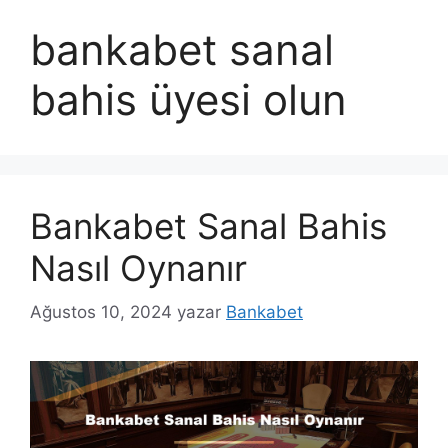
bankabet sanal
bahis üyesi olun
Bankabet Sanal Bahis
Nasıl Oynanır
Ağustos 10, 2024
yazar
Bankabet