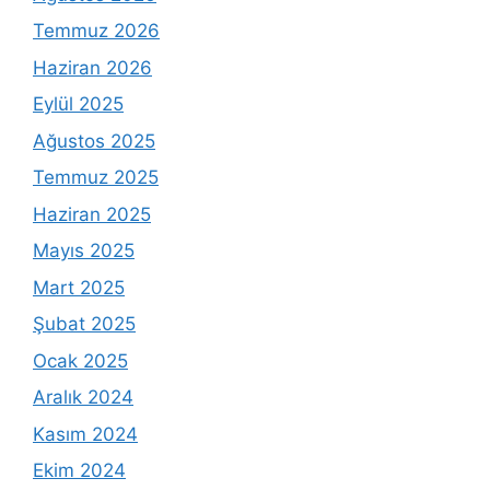
Temmuz 2026
Haziran 2026
Eylül 2025
Ağustos 2025
Temmuz 2025
Haziran 2025
Mayıs 2025
Mart 2025
Şubat 2025
Ocak 2025
Aralık 2024
Kasım 2024
Ekim 2024