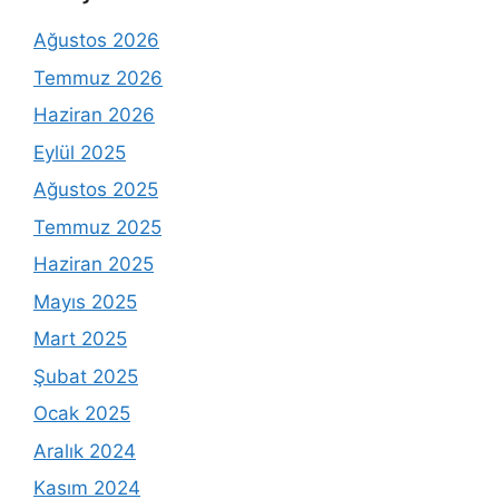
Ağustos 2026
Temmuz 2026
Haziran 2026
Eylül 2025
Ağustos 2025
Temmuz 2025
Haziran 2025
Mayıs 2025
Mart 2025
Şubat 2025
Ocak 2025
Aralık 2024
Kasım 2024