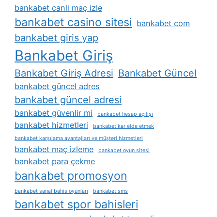
bankabet canli maç izle
bankabet casino sitesi
bankabet com
bankabet giris yap
Bankabet Giriş
Bankabet Giriş Adresi
Bankabet Güncel
bankabet güncel adres
bankabet güncel adresi
bankabet güvenlir mi
bankabet hesap açılışı
bankabet hizmetleri
bankabet kar elde etmek
bankabet karşılama avantajları ve müşteri hizmetleri
bankabet maç izleme
bankabet oyun sitesi
bankabet para çekme
bankabet promosyon
bankabet sanal bahis oyunları
bankabet sms
bankabet spor bahisleri