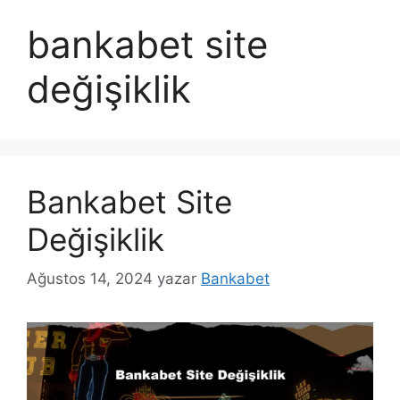
bankabet site
değişiklik
Bankabet Site
Değişiklik
Ağustos 14, 2024
yazar
Bankabet