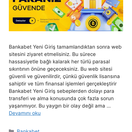
Bankabet Yeni Giriş tamamlandıktan sonra web
sitesini ziyaret etmelisiniz. Bu sürece
hassasiyetle bağlı kalarak her türlü parasal
sıkıntının önüne geçeceksiniz. Bu web sitesi
güvenli ve güvenilirdir, çünkü güvenlik lisansına
sahiptir ve tüm finansal işlemleri gerçekleştirir
Bankabet Yeni Giriş sebeplerden dolayı para
transferi ve alma konusunda çok fazla sorun
yaşanmıyor. Bu yaygın bir olay değil ama …
Devamını oku
Kategoriler
Bankabet