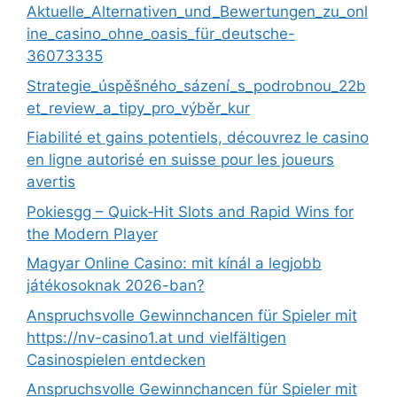
Aktuelle_Alternativen_und_Bewertungen_zu_onl
ine_casino_ohne_oasis_für_deutsche-
36073335
Strategie_úspěšného_sázení_s_podrobnou_22b
et_review_a_tipy_pro_výběr_kur
Fiabilité et gains potentiels, découvrez le casino
en ligne autorisé en suisse pour les joueurs
avertis
Pokiesgg – Quick‑Hit Slots and Rapid Wins for
the Modern Player
Magyar Online Casino: mit kínál a legjobb
játékosoknak 2026-ban?
Anspruchsvolle Gewinnchancen für Spieler mit
https://nv-casino1.at und vielfältigen
Casinospielen entdecken
Anspruchsvolle Gewinnchancen für Spieler mit