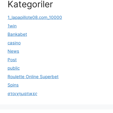
Kategoriler
1_lapapillote08.com_10000
1win
Bankabet
casino
News
Post
public
Roulette Online Superbet
Spins
στοιχηματικες