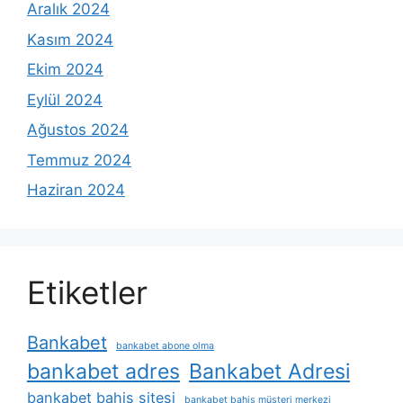
Aralık 2024
Kasım 2024
Ekim 2024
Eylül 2024
Ağustos 2024
Temmuz 2024
Haziran 2024
Etiketler
Bankabet
bankabet abone olma
bankabet adres
Bankabet Adresi
bankabet bahis sitesi
bankabet bahis müşteri merkezi