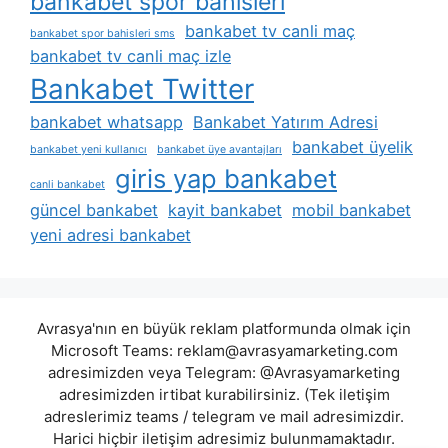
bankabet spor bahisleri
bankabet tv canli maç
bankabet spor bahisleri sms
bankabet tv canli maç izle
Bankabet Twitter
bankabet whatsapp
Bankabet Yatırım Adresi
bankabet üyelik
bankabet yeni kullanıcı
bankabet üye avantajları
giris yap bankabet
canli bankabet
güncel bankabet
kayit bankabet
mobil bankabet
yeni adresi bankabet
Avrasya'nın en büyük reklam platformunda olmak için
Microsoft Teams:
reklam@avrasyamarketing.com
adresimizden veya Telegram: @Avrasyamarketing
adresimizden irtibat kurabilirsiniz. (Tek iletişim
adreslerimiz teams / telegram ve mail adresimizdir.
Harici hiçbir iletişim adresimiz bulunmamaktadır.