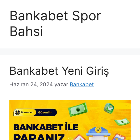
Bankabet Spor
Bahsi
Bankabet Yeni Giriş
Haziran 24, 2024
yazar
Bankabet