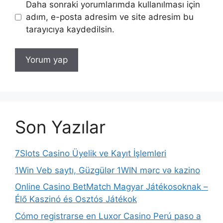
Daha sonraki yorumlarımda kullanılması için
adım, e-posta adresim ve site adresim bu
tarayıcıya kaydedilsin.
Son Yazılar
7Slots Casino Üyelik ve Kayıt İşlemleri
1Win Veb saytı, Güzgülər 1WIN mərc və kazino
Online Casino BetMatch Magyar Játékosoknak –
Élő Kaszinó és Osztós Játékok
Cómo registrarse en Luxor Casino Perú paso a