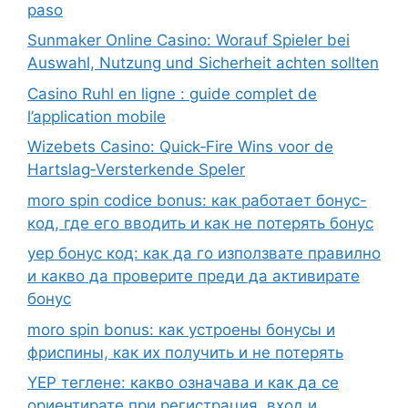
paso
Sunmaker Online Casino: Worauf Spieler bei
Auswahl, Nutzung und Sicherheit achten sollten
Casino Ruhl en ligne : guide complet de
l’application mobile
Wizebets Casino: Quick‑Fire Wins voor de
Hartslag‑Versterkende Speler
moro spin codice bonus: как работает бонус-
код, где его вводить и как не потерять бонус
yep бонус код: как да го използвате правилно
и какво да проверите преди да активирате
бонус
moro spin bonus: как устроены бонусы и
фриспины, как их получить и не потерять
YEP теглене: какво означава и как да се
ориентирате при регистрация, вход и