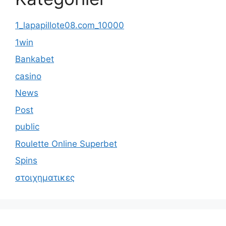
1_lapapillote08.com_10000
1win
Bankabet
casino
News
Post
public
Roulette Online Superbet
Spins
στοιχηματικες