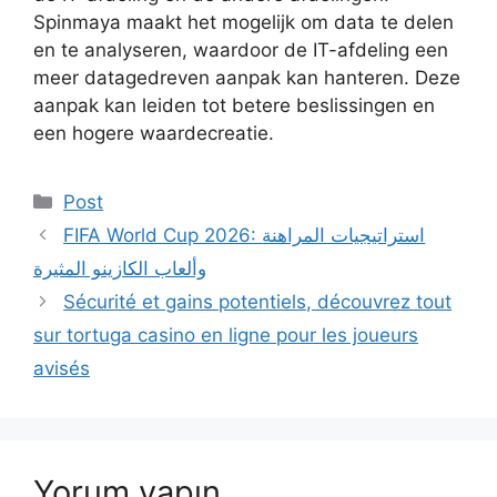
Spinmaya maakt het mogelijk om data te delen
en te analyseren, waardoor de IT-afdeling een
meer datagedreven aanpak kan hanteren. Deze
aanpak kan leiden tot betere beslissingen en
een hogere waardecreatie.
Kategoriler
Post
FIFA World Cup 2026: استراتيجيات المراهنة
وألعاب الكازينو المثيرة
Sécurité et gains potentiels, découvrez tout
sur tortuga casino en ligne pour les joueurs
avisés
Yorum yapın