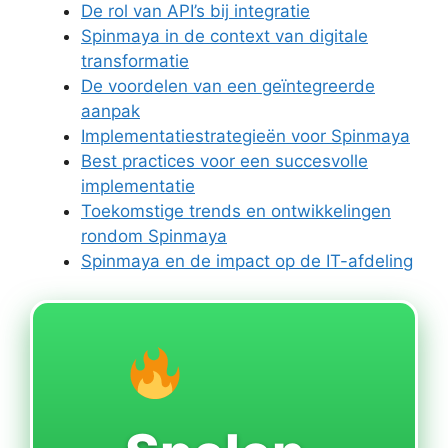
De rol van API’s bij integratie
Spinmaya in de context van digitale
transformatie
De voordelen van een geïntegreerde
aanpak
Implementatiestrategieën voor Spinmaya
Best practices voor een succesvolle
implementatie
Toekomstige trends en ontwikkelingen
rondom Spinmaya
Spinmaya en de impact op de IT-afdeling