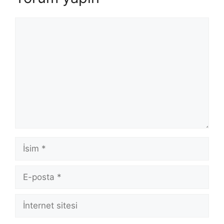
Yorum
İsim
E-
posta
İnternet
sitesi