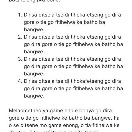
Dirisa ditsela tse di tlhokafetseng go dira
gore o tle go fitlhelwa ke batho ba
bangwe.
Dirisa ditsela tse di tlhokafetseng go dira
go dira gore o tle go fitlhelwa ke batho ba
bangwe.
Dirisa ditsela tse di tlhokafetseng go dira
go dira gore o tle go fitlhelwa ke batho ba
bangwe.
Dirisa ditsela tse di tlhokafetseng go dira
go dira gore o tle go fitlhelwa ke batho ba
bangwe.
Melaometheo ya game eno e bonya go dira
gore o tle go fitlhelwe ke batho ba bangwe. Fa
o se o tsene mo game enong, o tla fitlhelwa ke