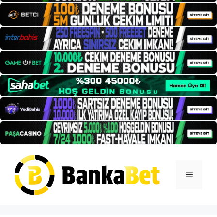
İçeriğe
atla
Menü