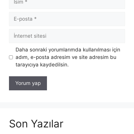
E-
posta
İnternet
sitesi
Daha sonraki yorumlarımda kullanılması için
adım, e-posta adresim ve site adresim bu
tarayıcıya kaydedilsin.
Son Yazılar