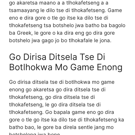
go akaretsa maano a a tlhokafetseng a a
tsamaayang le dilo tse di tlhokafetseng. Game
eno e dira gore o tle go itse ka dilo tse di
tlhokafetseng tsa botshelo jwa batho ba bagolo
ba Greek, le gore o ka dira eng go dira gore
botshelo jwa gago jo bo tlhokafale le jona.
Go Dirisa Ditsela Tse Di
Botlhokwa Mo Game Enong
Go dirisa ditsela tse di botlhokwa mo game
enong go akaretsa go dira ditsela tse di
tlhokafetseng, go dira ditsela tse di
tlhokafetseng, le go dira ditsela tse di
tlhokafetseng. Go bapala game eno go dira
gore o tle go itse ka dilo tse di tlhokafetseng ka
batho bao, le gore ba direla sentle jang mo
botshelong jwa bone.