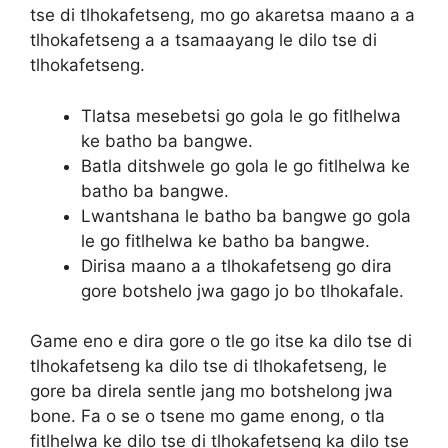
tse di tlhokafetseng, mo go akaretsa maano a a
tlhokafetseng a a tsamaayang le dilo tse di
tlhokafetseng.
Tlatsa mesebetsi go gola le go fitlhelwa
ke batho ba bangwe.
Batla ditshwele go gola le go fitlhelwa ke
batho ba bangwe.
Lwantshana le batho ba bangwe go gola
le go fitlhelwa ke batho ba bangwe.
Dirisa maano a a tlhokafetseng go dira
gore botshelo jwa gago jo bo tlhokafale.
Game eno e dira gore o tle go itse ka dilo tse di
tlhokafetseng ka dilo tse di tlhokafetseng, le
gore ba direla sentle jang mo botshelong jwa
bone. Fa o se o tsene mo game enong, o tla
fitlhelwa ke dilo tse di tlhokafetseng ka dilo tse