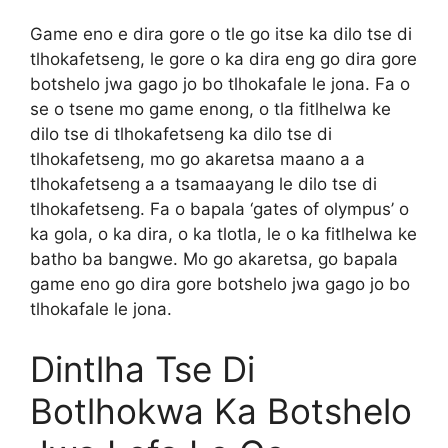
Game eno e dira gore o tle go itse ka dilo tse di
tlhokafetseng, le gore o ka dira eng go dira gore
botshelo jwa gago jo bo tlhokafale le jona. Fa o
se o tsene mo game enong, o tla fitlhelwa ke
dilo tse di tlhokafetseng ka dilo tse di
tlhokafetseng, mo go akaretsa maano a a
tlhokafetseng a a tsamaayang le dilo tse di
tlhokafetseng. Fa o bapala ‘gates of olympus’ o
ka gola, o ka dira, o ka tlotla, le o ka fitlhelwa ke
batho ba bangwe. Mo go akaretsa, go bapala
game eno go dira gore botshelo jwa gago jo bo
tlhokafale le jona.
Dintlha Tse Di
Botlhokwa Ka Botshelo