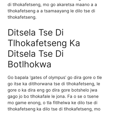
di tlhokafetseng, mo go akaretsa maano a a
tlhokafetseng a a tsamaayang le dilo tse di
tlhokafetseng.
Ditsela Tse Di
Tlhokafetseng Ka
Ditsela Tse Di
Botlhokwa
Go bapala ‘gates of olympus’ go dira gore o tle
go itse ka ditlhorwana tse di tlhokafetseng, le
gore o ka dira eng go dira gore botshelo jwa
gago jo bo tlhokafale le jona. Fa o se o tsene
mo game enong, o tla fitlhelwa ke dilo tse di
tlhokafetseng ka dilo tse di tlhokafetseng, mo