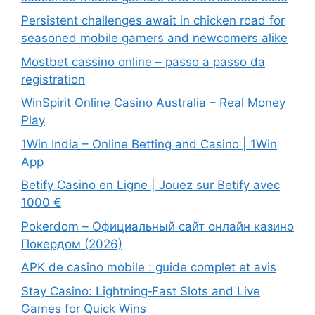
Persistent challenges await in chicken road for
seasoned mobile gamers and newcomers alike
Mostbet cassino online – passo a passo da
registration
WinSpirit Online Casino Australia – Real Money
Play
1Win India – Online Betting and Casino | 1Win
App
Betify Casino en Ligne | Jouez sur Betify avec
1000 €
Pokerdom – Официальный сайт онлайн казино
Покердом (2026)
APK de casino mobile : guide complet et avis
Stay Casino: Lightning‑Fast Slots and Live
Games for Quick Wins