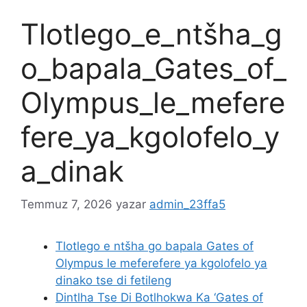
Tlotlego_e_ntšha_g
o_bapala_Gates_of_
Olympus_le_mefere
fere_ya_kgolofelo_y
a_dinak
Temmuz 7, 2026
yazar
admin_23ffa5
Tlotlego e ntšha go bapala Gates of
Olympus le meferefere ya kgolofelo ya
dinako tse di fetileng
Dintlha Tse Di Botlhokwa Ka ‘Gates of