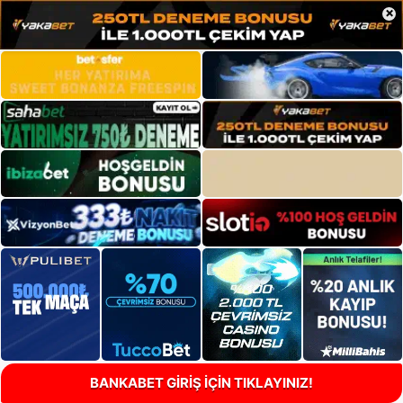
×
BANKABET GİRİŞ İÇİN TIKLAYINIZ!