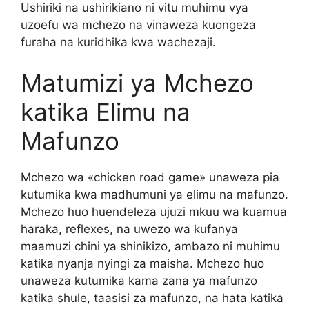
Ushiriki na ushirikiano ni vitu muhimu vya
uzoefu wa mchezo na vinaweza kuongeza
furaha na kuridhika kwa wachezaji.
Matumizi ya Mchezo
katika Elimu na
Mafunzo
Mchezo wa «chicken road game» unaweza pia
kutumika kwa madhumuni ya elimu na mafunzo.
Mchezo huo huendeleza ujuzi mkuu wa kuamua
haraka, reflexes, na uwezo wa kufanya
maamuzi chini ya shinikizo, ambazo ni muhimu
katika nyanja nyingi za maisha. Mchezo huo
unaweza kutumika kama zana ya mafunzo
katika shule, taasisi za mafunzo, na hata katika