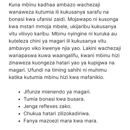
Kuna mbinu kadhaa ambazo wachezaji
wanaweza kutumia ili kukusanya sarafu na
bonasi kwa ufanisi zaidi. Mojawapo ni kusonga
kwa mstari mmoja mbele, ukijaribu kukusanya
vitu vilivyo karibu. Mbinu nyingine ni kuruka au
kuteleza chini ya magari ili kukusanya vitu
ambavyo viko kwenye njia yao. Lakini wachezaji
wanapaswa kuwa waangalifu, kwani mbinu hizi
zinaweza kuongeza hatari yao ya kupigwa na
magari. Ufundi na timing sahihi ni muhimu
katika kutumia mbinu hizi kwa mafanikio.
Jifunze mienendo ya magari.
Tumia bonasi kwa busara.
Jenga reflexes zako.
Chukua hatari zilizokadiriwa.
Fanya mazoezi mara kwa mara.