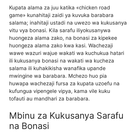
Kupata alama za juu katika «chicken road
game» kunahitaji zaidi ya kuvuka barabara
salama; inahitaji ustadi na uwezo wa kukusanya
vitu vya bonasi. Kila sarafu iliyokusanywa
huongeza alama zako, na bonasi za kipekee
huongeza alama zako kwa kasi. Wachezaji
wawe wazuri wajue wakati wa kuchukua hatari
ili kukusanya bonasi na wakati wa kucheza
salama ili kuhakikisha wanafika upande
mwingine wa barabara. Mchezo huo pia
huwapa wachezaji fursa za kupata uzoefu na
kufungua vipengele vipya, kama vile kuku
tofauti au mandhari za barabara.
Mbinu za Kukusanya Sarafu
na Bonasi