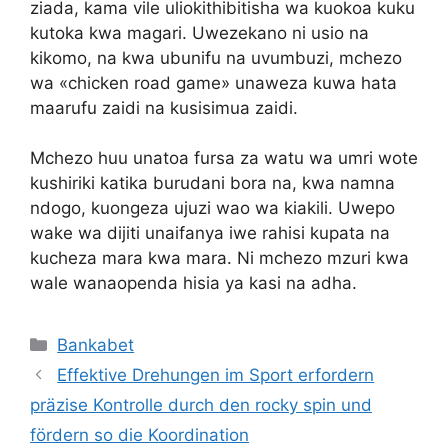
ziada, kama vile uliokithibitisha wa kuokoa kuku
kutoka kwa magari. Uwezekano ni usio na
kikomo, na kwa ubunifu na uvumbuzi, mchezo
wa «chicken road game» unaweza kuwa hata
maarufu zaidi na kusisimua zaidi.
Mchezo huu unatoa fursa za watu wa umri wote
kushiriki katika burudani bora na, kwa namna
ndogo, kuongeza ujuzi wao wa kiakili. Uwepo
wake wa dijiti unaifanya iwe rahisi kupata na
kucheza mara kwa mara. Ni mchezo mzuri kwa
wale wanaopenda hisia ya kasi na adha.
Kategoriler
Bankabet
Effektive Drehungen im Sport erfordern
präzise Kontrolle durch den rocky spin und
fördern so die Koordination