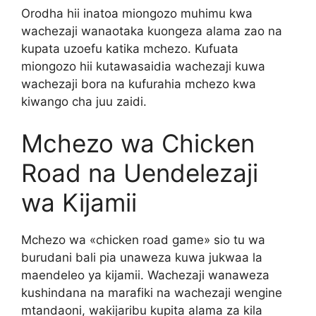
Orodha hii inatoa miongozo muhimu kwa
wachezaji wanaotaka kuongeza alama zao na
kupata uzoefu katika mchezo. Kufuata
miongozo hii kutawasaidia wachezaji kuwa
wachezaji bora na kufurahia mchezo kwa
kiwango cha juu zaidi.
Mchezo wa Chicken
Road na Uendelezaji
wa Kijamii
Mchezo wa «chicken road game» sio tu wa
burudani bali pia unaweza kuwa jukwaa la
maendeleo ya kijamii. Wachezaji wanaweza
kushindana na marafiki na wachezaji wengine
mtandaoni, wakijaribu kupita alama za kila