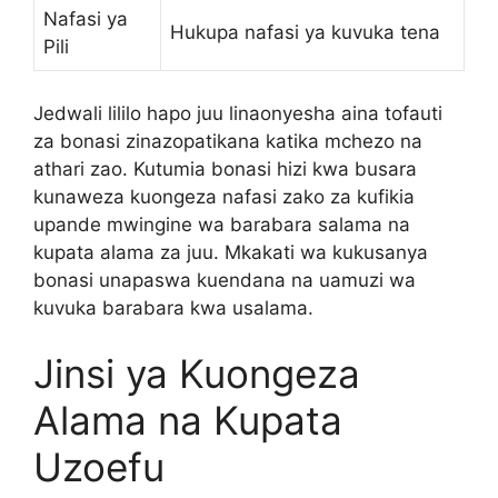
Nafasi ya
Hukupa nafasi ya kuvuka tena
Pili
Jedwali lililo hapo juu linaonyesha aina tofauti
za bonasi zinazopatikana katika mchezo na
athari zao. Kutumia bonasi hizi kwa busara
kunaweza kuongeza nafasi zako za kufikia
upande mwingine wa barabara salama na
kupata alama za juu. Mkakati wa kukusanya
bonasi unapaswa kuendana na uamuzi wa
kuvuka barabara kwa usalama.
Jinsi ya Kuongeza
Alama na Kupata
Uzoefu