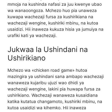
mmoja na kushinda nafasi za juu kwenye ubao
wa wanaoongoza. Mchezo huo pia unaweza
kuwapa wachezaji fursa za kushirikiana na
wachezaji wengine, kushiriki mbinu, na kutoa
usaidizi. Hii inaweza kukuza hisia ya jumuiya na
urafiki kati ya wachezaji.
Jukwaa la Ushindani na
Ushirikiano
Mchezo wa «chicken road game» hutoa
mazingira ya ushindani sana ambapo wachezaji
wanaweza kujaribu ujuzi wao dhidi ya
wachezaji wengine, lakini pia huwapa fursa za
ushirikiano. Wachezaji wanaweza kusaidiana
katika kutatua changamoto, kushiriki mbinu, na
kutoa usaidizi wa kihemko. Hii inaweza