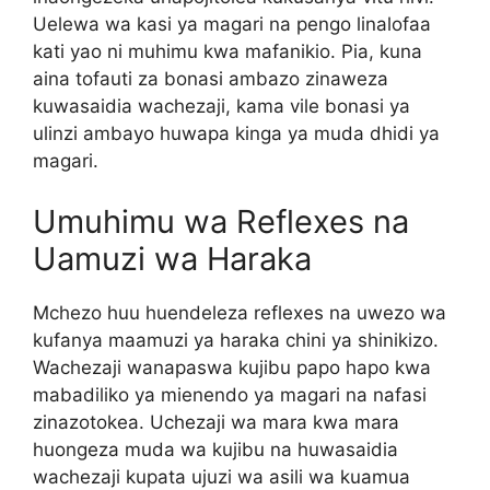
Uelewa wa kasi ya magari na pengo linalofaa
kati yao ni muhimu kwa mafanikio. Pia, kuna
aina tofauti za bonasi ambazo zinaweza
kuwasaidia wachezaji, kama vile bonasi ya
ulinzi ambayo huwapa kinga ya muda dhidi ya
magari.
Umuhimu wa Reflexes na
Uamuzi wa Haraka
Mchezo huu huendeleza reflexes na uwezo wa
kufanya maamuzi ya haraka chini ya shinikizo.
Wachezaji wanapaswa kujibu papo hapo kwa
mabadiliko ya mienendo ya magari na nafasi
zinazotokea. Uchezaji wa mara kwa mara
huongeza muda wa kujibu na huwasaidia
wachezaji kupata ujuzi wa asili wa kuamua