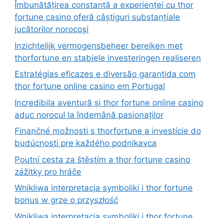
Îmbunătățirea constantă a experienței cu thor
fortune casino oferă câștiguri substanțiale
jucătorilor norocoși
Inzichtelijk vermogensbeheer bereiken met
thorfortune en stabiele investeringen realiseren
Estratégias eficazes e diversão garantida com
thor fortune online casino em Portugal
Incredibila aventură și thor fortune online casino
aduc norocul la îndemână pasionaților
Finančné možnosti s thorfortune a investície do
budúcnosti pre každého podnikavca
Poutní cesta za štěstím a thor fortune casino
zážitky pro hráče
Wnikliwa interpretacja symboliki i thor fortune
bonus w grze o przyszłość
Wnikliwa interpretacja symboliki i thor fortune