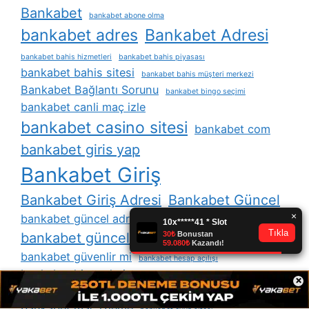
Bankabet
bankabet abone olma
bankabet adres
Bankabet Adresi
bankabet bahis hizmetleri
bankabet bahis piyasası
bankabet bahis sitesi
bankabet bahis müşteri merkezi
Bankabet Bağlantı Sorunu
bankabet bingo seçimi
bankabet canli maç izle
bankabet casino sitesi
bankabet com
bankabet giris yap
Bankabet Giriş
Bankabet Giriş Adresi
Bankabet Güncel
bankabet güncel adres
bankabet güncel adresi
bankabet güvenlir mi
bankabet hesap açılışı
bankabet hizmetleri
bankabet kar elde etmek
×
bankabet karşılama avantajları ve müşteri hizmetleri
bankabet maç izleme