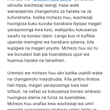
ukivutia wachezaji wengi, hasa wale
wanaopenda changamoto za haraka na za
kufurahisha. Katika mchezo huu, wachezaji
huongoza kuku kuvuka barabara iliyojaa magari
yanayosonga kwa kasi, wakijaribu kukusanya
sarafu na bonasi njiani. Lengo kuu ni kuifikia
upande mwingine wa barabara salama, bila
kupigwa na magari yoyote. Mchezo huu sio tu
wa burudani bali pia huendeleza ujuzi wa
kuamua haraka na tahadhari.
Urembo wa mchezo huu uko katika usahili wake
na changamoto inayojirudia. Kila jaribio linatoa
hali mpya, magari yanayosonga kwa kasi
tofauti, na nafasi za kukusanya bonasi ambazo
huongeza alama na fursa za kuendelea.
Mchezo huu unafaa kwa wachezaji wa umri
wowote wanaopenda michezo rahisi lakini ya