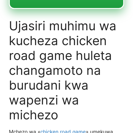
Ujasiri muhimu wa
kucheza chicken
road game huleta
changamoto na
burudani kwa
wapenzi wa
michezo
Mchezo wa «
chicken road game
» umekuwa