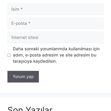
İsim
E-
posta
İnternet
sitesi
Daha sonraki yorumlarımda kullanılması için
adım, e-posta adresim ve site adresim bu
tarayıcıya kaydedilsin.
Son Yazılar