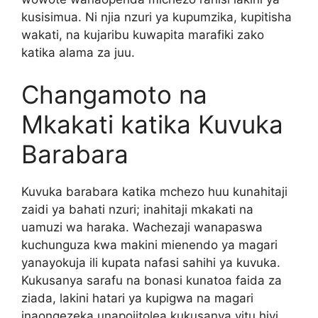
kusisimua. Ni njia nzuri ya kupumzika, kupitisha
wakati, na kujaribu kuwapita marafiki zako
katika alama za juu.
Changamoto na
Mkakati katika Kuvuka
Barabara
Kuvuka barabara katika mchezo huu kunahitaji
zaidi ya bahati nzuri; inahitaji mkakati na
uamuzi wa haraka. Wachezaji wanapaswa
kuchunguza kwa makini mienendo ya magari
yanayokuja ili kupata nafasi sahihi ya kuvuka.
Kukusanya sarafu na bonasi kunatoa faida za
ziada, lakini hatari ya kupigwa na magari
inaongezeka unapojitolea kukusanya vitu hivi.