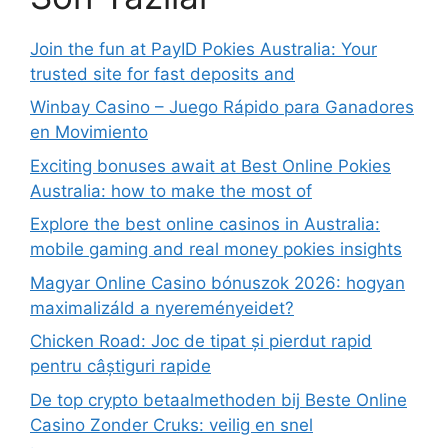
Join the fun at PayID Pokies Australia: Your
trusted site for fast deposits and
Winbay Casino – Juego Rápido para Ganadores
en Movimiento
Exciting bonuses await at Best Online Pokies
Australia: how to make the most of
Explore the best online casinos in Australia:
mobile gaming and real money pokies insights
Magyar Online Casino bónuszok 2026: hogyan
maximalizáld a nyereményeidet?
Chicken Road: Joc de tipat și pierdut rapid
pentru câștiguri rapide
De top crypto betaalmethoden bij Beste Online
Casino Zonder Cruks: veilig en snel