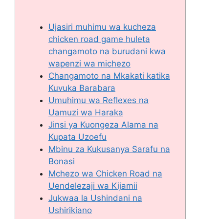
Ujasiri muhimu wa kucheza
chicken road game huleta
changamoto na burudani kwa
wapenzi wa michezo
Changamoto na Mkakati katika
Kuvuka Barabara
Umuhimu wa Reflexes na
Uamuzi wa Haraka
Jinsi ya Kuongeza Alama na
Kupata Uzoefu
Mbinu za Kukusanya Sarafu na
Bonasi
Mchezo wa Chicken Road na
Uendelezaji wa Kijamii
Jukwaa la Ushindani na
Ushirikiano