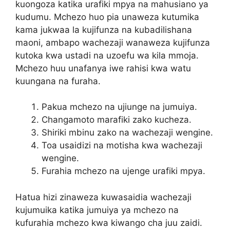
kuongoza katika urafiki mpya na mahusiano ya
kudumu. Mchezo huo pia unaweza kutumika
kama jukwaa la kujifunza na kubadilishana
maoni, ambapo wachezaji wanaweza kujifunza
kutoka kwa ustadi na uzoefu wa kila mmoja.
Mchezo huu unafanya iwe rahisi kwa watu
kuungana na furaha.
Pakua mchezo na ujiunge na jumuiya.
Changamoto marafiki zako kucheza.
Shiriki mbinu zako na wachezaji wengine.
Toa usaidizi na motisha kwa wachezaji
wengine.
Furahia mchezo na ujenge urafiki mpya.
Hatua hizi zinaweza kuwasaidia wachezaji
kujumuika katika jumuiya ya mchezo na
kufurahia mchezo kwa kiwango cha juu zaidi.