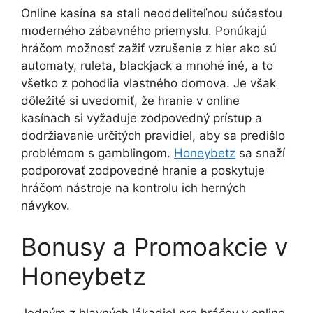
Online kasína sa stali neoddeliteľnou súčasťou
moderného zábavného priemyslu. Ponúkajú
hráčom možnosť zažiť vzrušenie z hier ako sú
automaty, ruleta, blackjack a mnohé iné, a to
všetko z pohodlia vlastného domova. Je však
dôležité si uvedomiť, že hranie v online
kasínach si vyžaduje zodpovedný prístup a
dodržiavanie určitých pravidiel, aby sa predišlo
problémom s gamblingom.
Honeybetz
sa snaží
podporovať zodpovedné hranie a poskytuje
hráčom nástroje na kontrolu ich herných
návykov.
Bonusy a Promoakcie v
Honeybetz