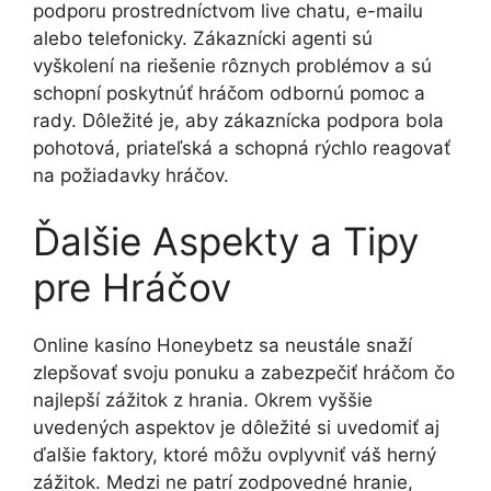
podporu prostredníctvom live chatu, e-mailu
alebo telefonicky. Zákaznícki agenti sú
vyškolení na riešenie rôznych problémov a sú
schopní poskytnúť hráčom odbornú pomoc a
rady. Dôležité je, aby zákaznícka podpora bola
pohotová, priateľská a schopná rýchlo reagovať
na požiadavky hráčov.
Ďalšie Aspekty a Tipy
pre Hráčov
Online kasíno Honeybetz sa neustále snaží
zlepšovať svoju ponuku a zabezpečiť hráčom čo
najlepší zážitok z hrania. Okrem vyššie
uvedených aspektov je dôležité si uvedomiť aj
ďalšie faktory, ktoré môžu ovplyvniť váš herný
zážitok. Medzi ne patrí zodpovedné hranie,