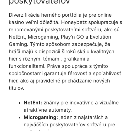
poskytovateľov
Diverzifikácia herného portfólia je pre online
kasíno veľmi dôležitá. Honeybetz spolupracuje s
renomovanými poskytovateľmi softvéru, ako sú
NetEnt, Microgaming, Play'n GO a Evolution
Gaming. Týmto spôsobom zabezpečuje, že
hráči majú k dispozícii širokú škálu kvalitných
hier s rôznymi témami, grafikami a
funkcionalitami. Práve spolupráca s týmito
spoločnosťami garantuje férovosť a spoľahlivosť
hier, ako aj pravidelné prichádzanie nových
titulov.
NetEnt:
známy pre inovatívne a vizuálne
atraktívne automaty.
Microgaming:
jeden z najstarších a
najväčších poskytovateľov softvéru pre