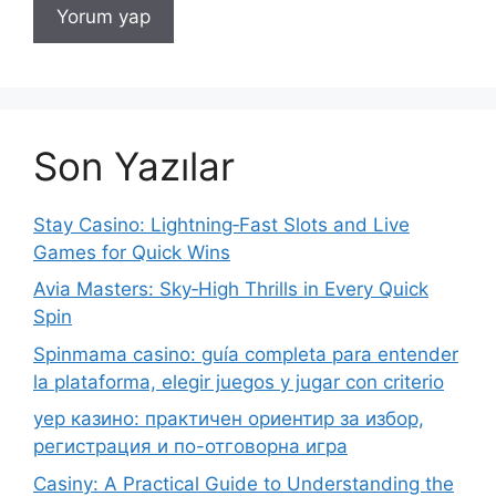
Son Yazılar
Stay Casino: Lightning‑Fast Slots and Live
Games for Quick Wins
Avia Masters: Sky‑High Thrills in Every Quick
Spin
Spinmama casino: guía completa para entender
la plataforma, elegir juegos y jugar con criterio
yep казино: практичен ориентир за избор,
регистрация и по-отговорна игра
Casiny: A Practical Guide to Understanding the