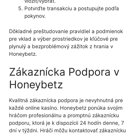
vložiť/vybrať.
Potvrďte transakciu a postupujte podľa
pokynov.
Dôkladné preštudovanie pravidiel a podmienok
pre vklad a výber prostriedkov je kľúčové pre
plynulý a bezproblémový zážitok z hrania v
Honeybetz.
Zákaznícka Podpora v
Honeybetz
Kvalitná zákaznícka podpora je nevyhnutná pre
každé online kasíno. Honeybetz ponúka svojim
hráčom profesionálnu a promptnú zákaznícku
podporu, ktorá je k dispozícii 24 hodín denne, 7
dní v týždni. Hráči môžu kontaktovať zákaznícku