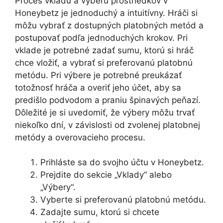
Proces vkladu a výberu prostriedkov v
Honeybetz je jednoduchý a intuitívny. Hráči si
môžu vybrať z dostupných platobných metód a
postupovať podľa jednoduchých krokov. Pri
vklade je potrebné zadať sumu, ktorú si hráč
chce vložiť, a vybrať si preferovanú platobnú
metódu. Pri výbere je potrebné preukázať
totožnosť hráča a overiť jeho účet, aby sa
predišlo podvodom a praniu špinavých peňazí.
Dôležité je si uvedomiť, že výbery môžu trvať
niekoľko dní, v závislosti od zvolenej platobnej
metódy a overovacieho procesu.
Prihláste sa do svojho účtu v Honeybetz.
Prejdite do sekcie „Vklady“ alebo
„Výbery“.
Vyberte si preferovanú platobnú metódu.
Zadajte sumu, ktorú si chcete