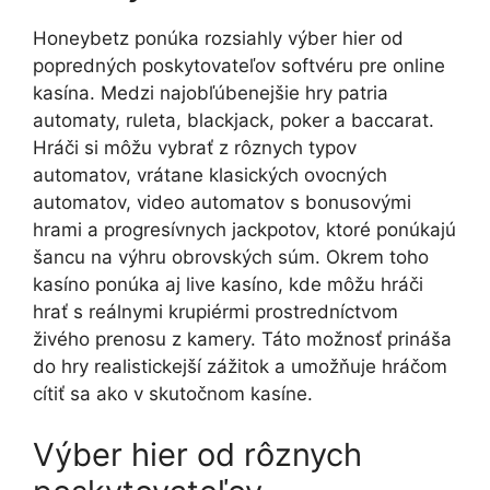
Honeybetz ponúka rozsiahly výber hier od
popredných poskytovateľov softvéru pre online
kasína. Medzi najobľúbenejšie hry patria
automaty, ruleta, blackjack, poker a baccarat.
Hráči si môžu vybrať z rôznych typov
automatov, vrátane klasických ovocných
automatov, video automatov s bonusovými
hrami a progresívnych jackpotov, ktoré ponúkajú
šancu na výhru obrovských súm. Okrem toho
kasíno ponúka aj live kasíno, kde môžu hráči
hrať s reálnymi krupiérmi prostredníctvom
živého prenosu z kamery. Táto možnosť prináša
do hry realistickejší zážitok a umožňuje hráčom
cítiť sa ako v skutočnom kasíne.
Výber hier od rôznych