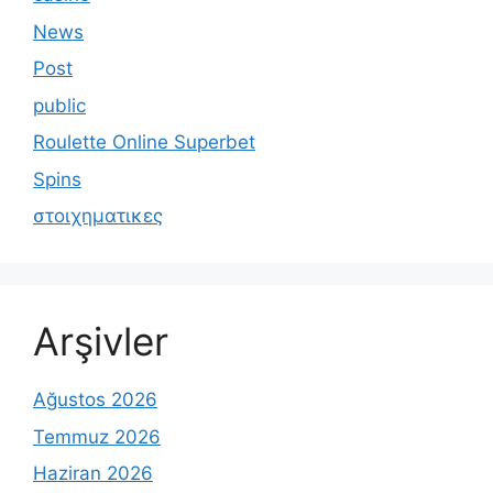
News
Post
public
Roulette Online Superbet
Spins
στοιχηματικες
Arşivler
Ağustos 2026
Temmuz 2026
Haziran 2026