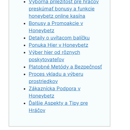
Výborná príležitosť pre hráčov
preskúmať bonusy a funkcie
honeybetz online kasína
Bonusy a Promoakcie v
Honeybetz
Detaily o uvítacom balíčku
Ponuka Hier v Honeybetz
Výber hier od rôznych
poskytovateľov
Platobné Metódy a Bezpečnosť
Proces vkladu a výberu
prostriedkov
Zákaznícka Podpora v
Honeybetz
Ďalšie Aspekty a Tipy pre
Hráčov