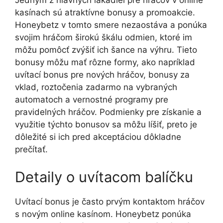
Jedným z hlavných lákadiel pre hráčov v online
kasínach sú atraktívne bonusy a promoakcie.
Honeybetz v tomto smere nezaostáva a ponúka
svojim hráčom širokú škálu odmien, ktoré im
môžu pomôcť zvýšiť ich šance na výhru. Tieto
bonusy môžu mať rôzne formy, ako napríklad
uvítací bonus pre nových hráčov, bonusy za
vklad, roztočenia zadarmo na vybraných
automatoch a vernostné programy pre
pravidelných hráčov. Podmienky pre získanie a
využitie týchto bonusov sa môžu líšiť, preto je
dôležité si ich pred akceptáciou dôkladne
prečítať.
Detaily o uvítacom balíčku
Uvítací bonus je často prvým kontaktom hráčov
s novým online kasínom. Honeybetz ponúka