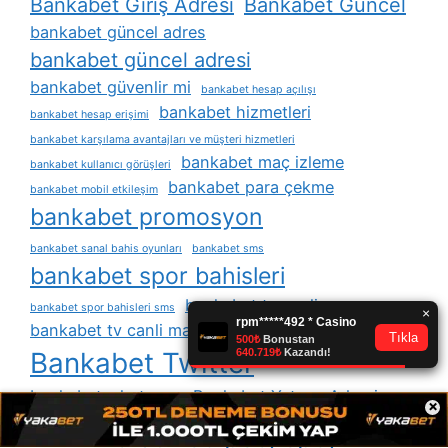
Bankabet Giriş Adresi
Bankabet Güncel
bankabet güncel adres
bankabet güncel adresi
bankabet güvenlir mi
bankabet hesap açılışı
bankabet hizmetleri
bankabet hesap erişimi
bankabet karşılama avantajları ve müşteri hizmetleri
bankabet maç izleme
bankabet kullanıcı görüşleri
bankabet para çekme
bankabet mobil etkileşim
bankabet promosyon
bankabet sanal bahis oyunları
bankabet sms
bankabet spor bahisleri
bankabet tv canli maç
bankabet spor bahisleri sms
bankabet tv canli maç izle
Bankabet Twitter
bankabet whatsapp
Bankabet Yatırım Adresi
×
bankabet üyelik
bankabet yeni kullanıcı
bankabet üye avantajları