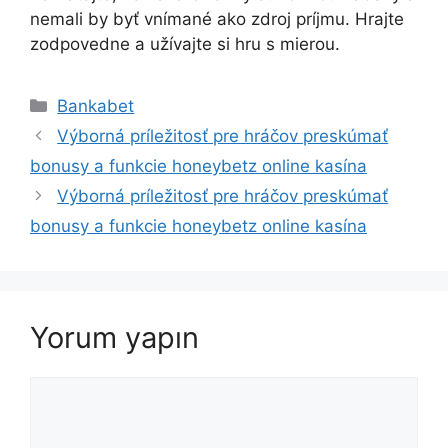
nemali by byť vnímané ako zdroj príjmu. Hrajte
zodpovedne a užívajte si hru s mierou.
Kategoriler
Bankabet
Výborná príležitosť pre hráčov preskúmať
bonusy a funkcie honeybetz online kasína
Výborná príležitosť pre hráčov preskúmať
bonusy a funkcie honeybetz online kasína
Yorum yapın
Yorum