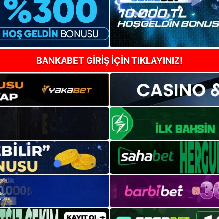
BANKABET GİRİŞ İÇİN TIKLAYINIZ!