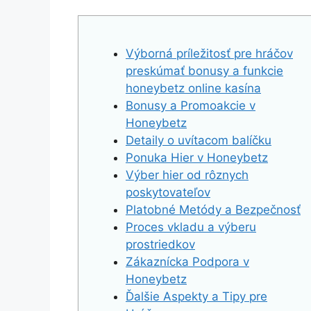
Výborná príležitosť pre hráčov
preskúmať bonusy a funkcie
honeybetz online kasína
Bonusy a Promoakcie v
Honeybetz
Detaily o uvítacom balíčku
Ponuka Hier v Honeybetz
Výber hier od rôznych
poskytovateľov
Platobné Metódy a Bezpečnosť
Proces vkladu a výberu
prostriedkov
Zákaznícka Podpora v
Honeybetz
Ďalšie Aspekty a Tipy pre