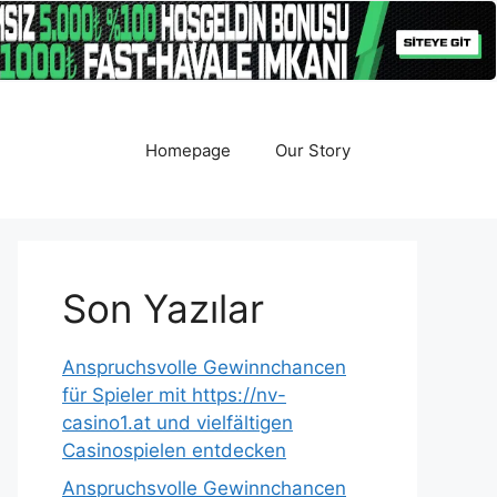
Homepage
Our Story
Son Yazılar
Anspruchsvolle Gewinnchancen
für Spieler mit https://nv-
casino1.at und vielfältigen
Casinospielen entdecken
Anspruchsvolle Gewinnchancen