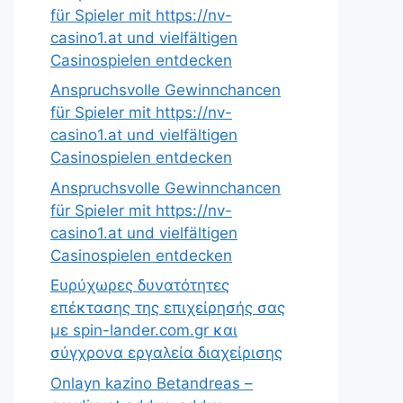
für Spieler mit https://nv-
casino1.at und vielfältigen
Casinospielen entdecken
Anspruchsvolle Gewinnchancen
für Spieler mit https://nv-
casino1.at und vielfältigen
Casinospielen entdecken
Anspruchsvolle Gewinnchancen
für Spieler mit https://nv-
casino1.at und vielfältigen
Casinospielen entdecken
Ευρύχωρες δυνατότητες
επέκτασης της επιχείρησής σας
με spin-lander.com.gr και
σύγχρονα εργαλεία διαχείρισης
Onlayn kazino Betandreas –