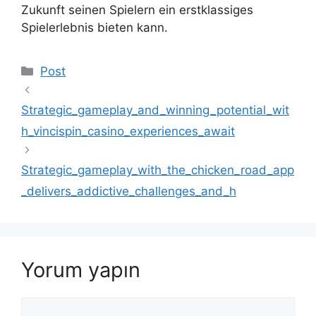
Zukunft seinen Spielern ein erstklassiges
Spielerlebnis bieten kann.
Kategoriler
Post
Strategic_gameplay_and_winning_potential_wit
h_vincispin_casino_experiences_await
Strategic_gameplay_with_the_chicken_road_app
_delivers_addictive_challenges_and_h
Yorum yapın
Yorum