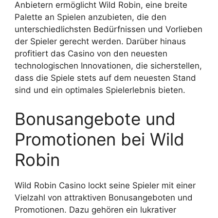
Anbietern ermöglicht Wild Robin, eine breite
Palette an Spielen anzubieten, die den
unterschiedlichsten Bedürfnissen und Vorlieben
der Spieler gerecht werden. Darüber hinaus
profitiert das Casino von den neuesten
technologischen Innovationen, die sicherstellen,
dass die Spiele stets auf dem neuesten Stand
sind und ein optimales Spielerlebnis bieten.
Bonusangebote und
Promotionen bei Wild
Robin
Wild Robin Casino lockt seine Spieler mit einer
Vielzahl von attraktiven Bonusangeboten und
Promotionen. Dazu gehören ein lukrativer