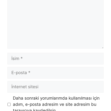
İsim
E-
posta
İnternet
sitesi
Daha sonraki yorumlarımda kullanılması için
adım, e-posta adresim ve site adresim bu
tarayıcıya kaydedilsin.