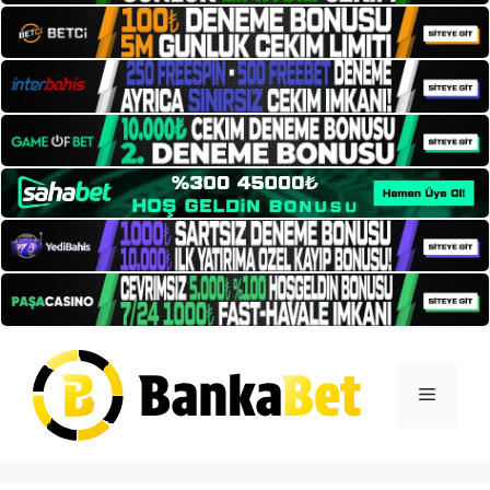
İçeriğe
atla
Menü