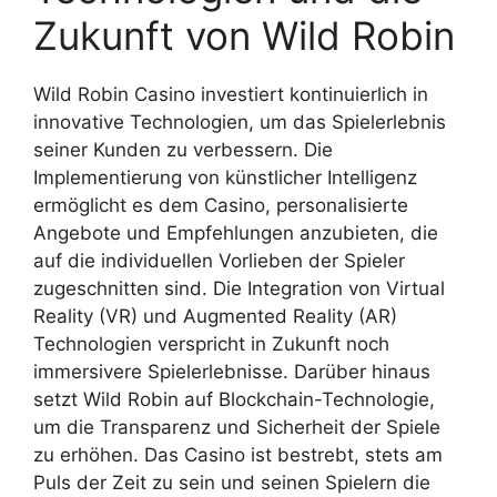
Zukunft von Wild Robin
Wild Robin Casino investiert kontinuierlich in
innovative Technologien, um das Spielerlebnis
seiner Kunden zu verbessern. Die
Implementierung von künstlicher Intelligenz
ermöglicht es dem Casino, personalisierte
Angebote und Empfehlungen anzubieten, die
auf die individuellen Vorlieben der Spieler
zugeschnitten sind. Die Integration von Virtual
Reality (VR) und Augmented Reality (AR)
Technologien verspricht in Zukunft noch
immersivere Spielerlebnisse. Darüber hinaus
setzt Wild Robin auf Blockchain-Technologie,
um die Transparenz und Sicherheit der Spiele
zu erhöhen. Das Casino ist bestrebt, stets am
Puls der Zeit zu sein und seinen Spielern die