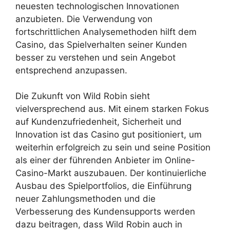
neuesten technologischen Innovationen
anzubieten. Die Verwendung von
fortschrittlichen Analysemethoden hilft dem
Casino, das Spielverhalten seiner Kunden
besser zu verstehen und sein Angebot
entsprechend anzupassen.
Die Zukunft von Wild Robin sieht
vielversprechend aus. Mit einem starken Fokus
auf Kundenzufriedenheit, Sicherheit und
Innovation ist das Casino gut positioniert, um
weiterhin erfolgreich zu sein und seine Position
als einer der führenden Anbieter im Online-
Casino-Markt auszubauen. Der kontinuierliche
Ausbau des Spielportfolios, die Einführung
neuer Zahlungsmethoden und die
Verbesserung des Kundensupports werden
dazu beitragen, dass Wild Robin auch in