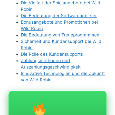
Die Vielfalt der Spielangebote bei Wild
Robin
Die Bedeutung der Softwareanbieter
Bonusangebote und Promotionen bei
Wild Robin
Die Bedeutung von Treueprogrammen
Sicherheit und Kundensupport bei Wild
Robin
Die Rolle des Kundensupports
Zahlungsmethoden und
Auszahlungsgeschwindigkeit
Innovative Technologien und die Zukunft
von Wild Robin