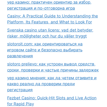
yep казино: практичен ориентир за избор,
регистрация и по-отговорна игра
Casiny: A Practical Guide to Understanding the
Platform, Its Features, and What to Look For
Svenska casino utan licens: vad det betyder,
risker, möjligheter och hur du väljer tryggt
slotoroit.com: как ориентироваться на
игровом сайте и безопасно выбирать
развлечения
slotoro prelievo: как устроен вывод средств,
сроки, проверки и частые причины задержек
yep казино мнения: как да четем отзивите и
какво реално да проверим преди
регистрация
Fezbet Casino: Quick‑Hit Slots and Live Action
for Rapid Play