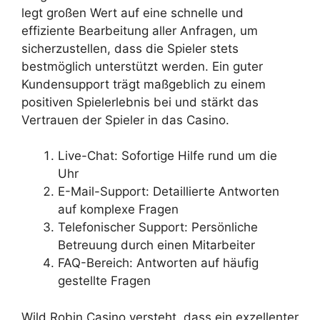
legt großen Wert auf eine schnelle und
effiziente Bearbeitung aller Anfragen, um
sicherzustellen, dass die Spieler stets
bestmöglich unterstützt werden. Ein guter
Kundensupport trägt maßgeblich zu einem
positiven Spielerlebnis bei und stärkt das
Vertrauen der Spieler in das Casino.
Live-Chat: Sofortige Hilfe rund um die
Uhr
E-Mail-Support: Detaillierte Antworten
auf komplexe Fragen
Telefonischer Support: Persönliche
Betreuung durch einen Mitarbeiter
FAQ-Bereich: Antworten auf häufig
gestellte Fragen
Wild Robin Casino versteht, dass ein exzellenter