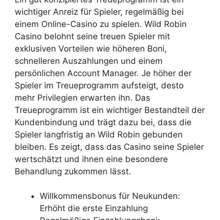
wichtiger Anreiz für Spieler, regelmäßig bei
einem Online-Casino zu spielen. Wild Robin
Casino belohnt seine treuen Spieler mit
exklusiven Vorteilen wie höheren Boni,
schnelleren Auszahlungen und einem
persönlichen Account Manager. Je höher der
Spieler im Treueprogramm aufsteigt, desto
mehr Privilegien erwarten ihn. Das
Treueprogramm ist ein wichtiger Bestandteil der
Kundenbindung und trägt dazu bei, dass die
Spieler langfristig an Wild Robin gebunden
bleiben. Es zeigt, dass das Casino seine Spieler
wertschätzt und ihnen eine besondere
Behandlung zukommen lässt.
Willkommensbonus für Neukunden:
Erhöht die erste Einzahlung