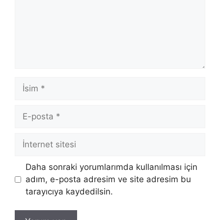
İsim
E-
posta
İnternet
sitesi
Daha sonraki yorumlarımda kullanılması için
adım, e-posta adresim ve site adresim bu
tarayıcıya kaydedilsin.