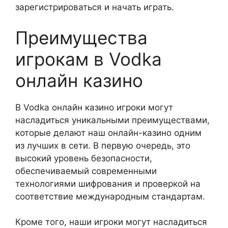
зарегистрироваться и начать играть.
Преимущества
игрокам в Vodka
онлайн казино
В Vodka онлайн казино игроки могут
насладиться уникальными преимуществами,
которые делают наш онлайн-казино одним
из лучших в сети. В первую очередь, это
высокий уровень безопасности,
обеспечиваемый современными
технологиями шифрования и проверкой на
соответствие международным стандартам.
Кроме того, наши игроки могут насладиться