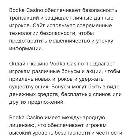
Вodka Casino обеспечивает безопасность
транзакций и защищает личные данные
игроков. Сайт использует современные
технологии безопасности, чтобы
предотвратить мошенничество и утечку
информации.
Онлайн-казино Vodka Casino предлагает
игрокам различные бонусы и акции, чтобы
привлечь новых игроков и удержать
существующих. Бонусы могут быть в виде
денежных средств, бесплатных спинов или
других предложений.
Вodka Casino имеет международную
лицензию, что обеспечивает игрокам
высокий уровень безопасности и честности.