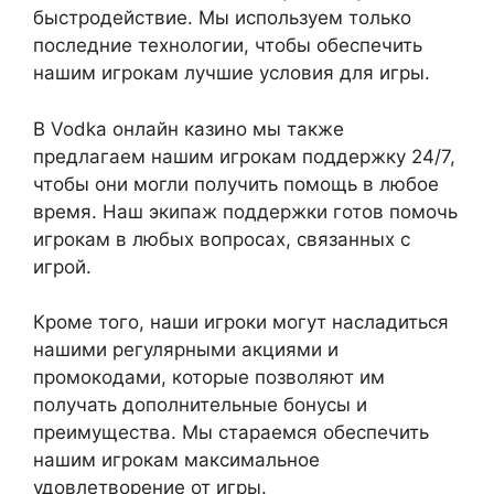
быстродействие. Мы используем только
последние технологии, чтобы обеспечить
нашим игрокам лучшие условия для игры.
В Vodka онлайн казино мы также
предлагаем нашим игрокам поддержку 24/7,
чтобы они могли получить помощь в любое
время. Наш экипаж поддержки готов помочь
игрокам в любых вопросах, связанных с
игрой.
Кроме того, наши игроки могут насладиться
нашими регулярными акциями и
промокодами, которые позволяют им
получать дополнительные бонусы и
преимущества. Мы стараемся обеспечить
нашим игрокам максимальное
удовлетворение от игры.