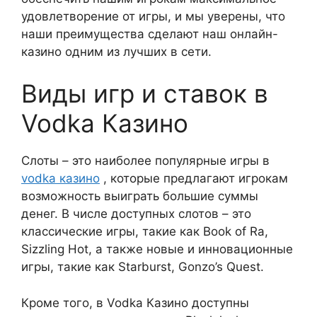
удовлетворение от игры, и мы уверены, что
наши преимущества сделают наш онлайн-
казино одним из лучших в сети.
Виды игр и ставок в
Vodka Казино
Слоты – это наиболее популярные игры в
vodka казино
, которые предлагают игрокам
возможность выиграть большие суммы
денег. В числе доступных слотов – это
классические игры, такие как Book of Ra,
Sizzling Hot, а также новые и инновационные
игры, такие как Starburst, Gonzo’s Quest.
Кроме того, в Vodka Казино доступны