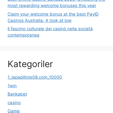
most rewarding welcome bonuses this year
Claim your welcome bonus at the best PayID
Casinos Australia: A look at low
Il fascino culturale dei casinò nella società
contemporanea
Kategoriler
1_lapapillote08.com_10000
1win
Bankabet
casino
Game