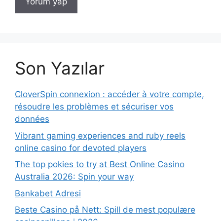
Son Yazılar
CloverSpin connexion : accéder à votre compte,
résoudre les problèmes et sécuriser vos
données
Vibrant gaming experiences and ruby reels
online casino for devoted players
The top pokies to try at Best Online Casino
Australia 2026: Spin your way
Bankabet Adresi
Beste Casino på Nett: Spill de mest populære