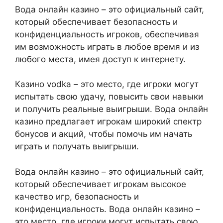
Вода онлайн казино – это официальный сайт,
который обеспечивает безопасность и
конфиденциальность игроков, обеспечивая
им возможность играть в любое время и из
любого места, имея доступ к интернету.
Казино vodka – это место, где игроки могут
испытать свою удачу, повысить свои навыки
и получить реальные выигрыши. Вода онлайн
казино предлагает игрокам широкий спектр
бонусов и акций, чтобы помочь им начать
играть и получать выигрыши.
Вода онлайн казино – это официальный сайт,
который обеспечивает игрокам высокое
качество игр, безопасность и
конфиденциальность. Вода онлайн казино –
это место, где игроки могут испытать свою