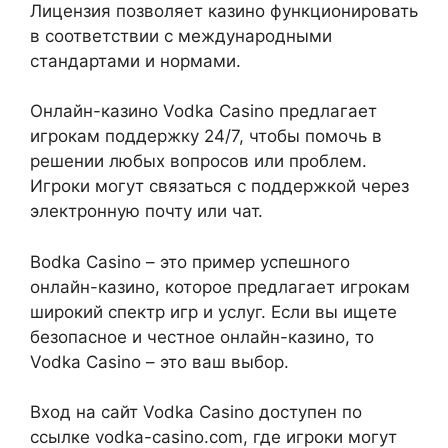
Лицензия позволяет казино функционировать
в соответствии с международными
стандартами и нормами.
Онлайн-казино Vodka Casino предлагает
игрокам поддержку 24/7, чтобы помочь в
решении любых вопросов или проблем.
Игроки могут связаться с поддержкой через
электронную почту или чат.
Вodka Casino – это пример успешного
онлайн-казино, которое предлагает игрокам
широкий спектр игр и услуг. Если вы ищете
безопасное и честное онлайн-казино, то
Vodka Casino – это ваш выбор.
Вход на сайт Vodka Casino доступен по
ссылке vodka-casino.com, где игроки могут