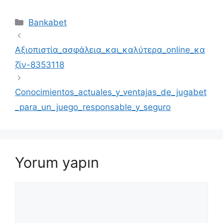
Kategoriler
Bankabet
Αξιοπιστία_ασφάλεια_και_καλύτερα_online_κα
ζίν-8353118
Conocimientos_actuales_y_ventajas_de_jugabet
_para_un_juego_responsable_y_seguro
Yorum yapın
Yorum