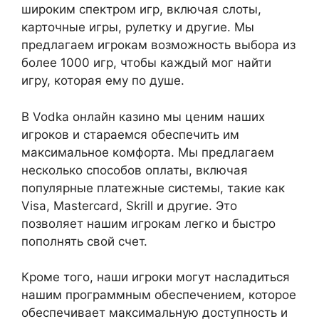
широким спектром игр, включая слоты,
карточные игры, рулетку и другие. Мы
предлагаем игрокам возможность выбора из
более 1000 игр, чтобы каждый мог найти
игру, которая ему по душе.
В Vodka онлайн казино мы ценим наших
игроков и стараемся обеспечить им
максимальное комфорта. Мы предлагаем
несколько способов оплаты, включая
популярные платежные системы, такие как
Visa, Mastercard, Skrill и другие. Это
позволяет нашим игрокам легко и быстро
пополнять свой счет.
Кроме того, наши игроки могут насладиться
нашим программным обеспечением, которое
обеспечивает максимальную доступность и