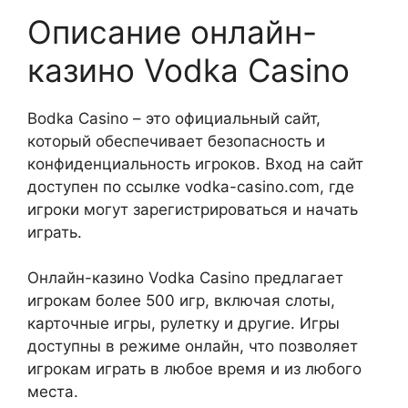
Описание онлайн-
казино Vodka Casino
Вodka Casino – это официальный сайт,
который обеспечивает безопасность и
конфиденциальность игроков. Вход на сайт
доступен по ссылке vodka-casino.com, где
игроки могут зарегистрироваться и начать
играть.
Онлайн-казино Vodka Casino предлагает
игрокам более 500 игр, включая слоты,
карточные игры, рулетку и другие. Игры
доступны в режиме онлайн, что позволяет
игрокам играть в любое время и из любого
места.