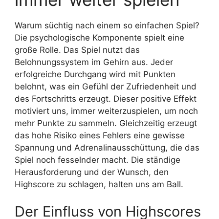
Warum süchtig nach einem so einfachen Spiel?
Die psychologische Komponente spielt eine
große Rolle. Das Spiel nutzt das
Belohnungssystem im Gehirn aus. Jeder
erfolgreiche Durchgang wird mit Punkten
belohnt, was ein Gefühl der Zufriedenheit und
des Fortschritts erzeugt. Dieser positive Effekt
motiviert uns, immer weiterzuspielen, um noch
mehr Punkte zu sammeln. Gleichzeitig erzeugt
das hohe Risiko eines Fehlers eine gewisse
Spannung und Adrenalinausschüttung, die das
Spiel noch fesselnder macht. Die ständige
Herausforderung und der Wunsch, den
Highscore zu schlagen, halten uns am Ball.
Der Einfluss von Highscores