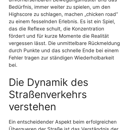
Bedürfnis, immer weiter zu spielen, um den
Highscore zu schlagen, machen „chicken road“
zu einem fesselnden Erlebnis. Es ist ein Spiel,
das die Reflexe schult, die Konzentration
fördert und für kurze Momente die Realität
vergessen lässt. Die unmittelbare Rückmeldung
durch Punkte und das schnelle Ende bei einem
Fehler tragen zur ständigen Wiederholbarkeit
bei.
Die Dynamik des
Straßenverkehrs
verstehen
Ein entscheidender Aspekt beim erfolgreichen
Überqueren der Straße ist das Verständnis der