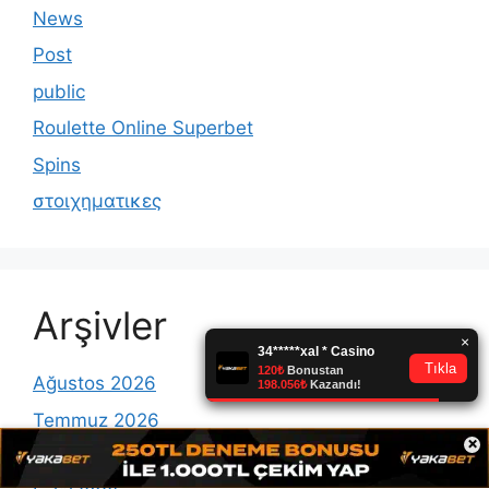
News
Post
public
Roulette Online Superbet
Spins
στοιχηματικες
Arşivler
Ağustos 2026
Temmuz 2026
×
Haziran 2026