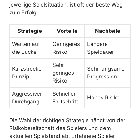
jeweilige Spielsituation, ist oft der beste Weg
zum Erfolg.
Strategie
Vorteile
Nachteile
Warten auf
Geringeres
Längere
die Lücke
Risiko
Spieldauer
Sehr
Kurzstrecken-
Sehr langsame
geringes
Prinzip
Progression
Risiko
Aggressiver
Schneller
Hohes Risiko
Durchgang
Fortschritt
Die Wahl der richtigen Strategie hängt von der
Risikobereitschaft des Spielers und dem
aktuellen Spielstand ab. Erfahrene Spieler