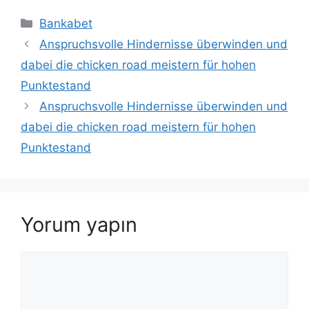
Kategoriler
Bankabet
Anspruchsvolle Hindernisse überwinden und
dabei die chicken road meistern für hohen
Punktestand
Anspruchsvolle Hindernisse überwinden und
dabei die chicken road meistern für hohen
Punktestand
Yorum yapın
Yorum