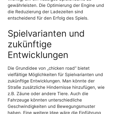
gewährleisten. Die Optimierung der Engine und
die Reduzierung der Ladezeiten sind
entscheidend für den Erfolg des Spiels.
Spielvarianten und
zukünftige
Entwicklungen
Die Grundidee von „chicken road“ bietet
vielfältige Möglichkeiten für Spielvarianten und
zukünftige Entwicklungen. Man könnte der
Straße zusätzliche Hindernisse hinzufügen, wie
z.B. Zäune oder andere Tiere. Auch die
Fahrzeuge könnten unterschiedliche
Geschwindigkeiten und Bewegungsmuster
haben. Eine weitere Idee wäre die Einführung