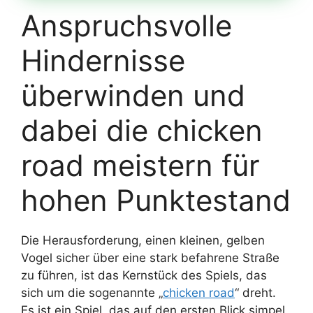
Anspruchsvolle
Hindernisse
überwinden und
dabei die chicken
road meistern für
hohen Punktestand
Die Herausforderung, einen kleinen, gelben
Vogel sicher über eine stark befahrene Straße
zu führen, ist das Kernstück des Spiels, das
sich um die sogenannte „
chicken road
“ dreht.
Es ist ein Spiel, das auf den ersten Blick simpel