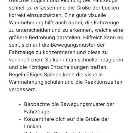
Geschwindigkeit und Richtung der Fahrzeuge
schnell zu erfassen und die Größe der Lücken
korrekt einzuschätzen. Eine gute visuelle
Wahrnehmung hilft auch dabei, die Fahrzeuge
zu unterscheiden und zu erkennen, welche eine
größere Bedrohung darstellen. Hilfreich kann es
sein, sich auf die Bewegungsmuster der
Fahrzeuge zu konzentrieren und diese zu
verinnerlichen. So kann man schneller reagieren
und die richtigen Entscheidungen treffen.
Regelmäßiges Spielen kann die visuelle
Wahrnehmung schulen und die Reaktionszeiten
verbessern.
Beobachte die Bewegungsmuster der
Fahrzeuge.
Konzentriere dich auf die Größe der
Lücken.