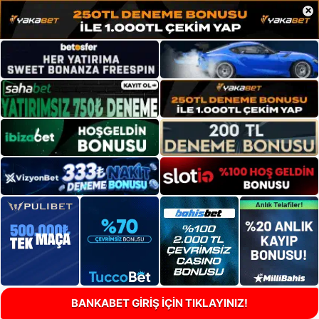
×
BANKABET GİRİŞ İÇİN TIKLAYINIZ!