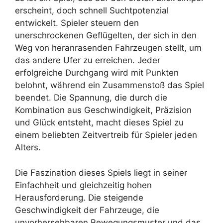
erscheint, doch schnell Suchtpotenzial
entwickelt. Spieler steuern den
unerschrockenen Geflügelten, der sich in den
Weg von heranrasenden Fahrzeugen stellt, um
das andere Ufer zu erreichen. Jeder
erfolgreiche Durchgang wird mit Punkten
belohnt, während ein Zusammenstoß das Spiel
beendet. Die Spannung, die durch die
Kombination aus Geschwindigkeit, Präzision
und Glück entsteht, macht dieses Spiel zu
einem beliebten Zeitvertreib für Spieler jeden
Alters.
Die Faszination dieses Spiels liegt in seiner
Einfachheit und gleichzeitig hohen
Herausforderung. Die steigende
Geschwindigkeit der Fahrzeuge, die
unvorhersehbaren Bewegungsmuster und das