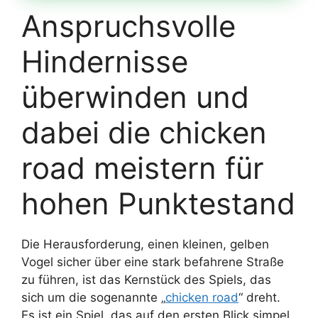
Anspruchsvolle
Hindernisse
überwinden und
dabei die chicken
road meistern für
hohen Punktestand
Die Herausforderung, einen kleinen, gelben
Vogel sicher über eine stark befahrene Straße
zu führen, ist das Kernstück des Spiels, das
sich um die sogenannte „
chicken road
“ dreht.
Es ist ein Spiel, das auf den ersten Blick simpel