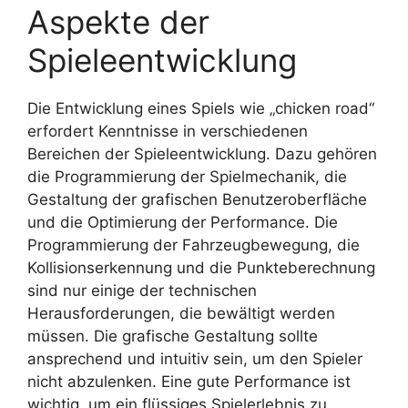
Aspekte der
Spieleentwicklung
Die Entwicklung eines Spiels wie „chicken road“
erfordert Kenntnisse in verschiedenen
Bereichen der Spieleentwicklung. Dazu gehören
die Programmierung der Spielmechanik, die
Gestaltung der grafischen Benutzeroberfläche
und die Optimierung der Performance. Die
Programmierung der Fahrzeugbewegung, die
Kollisionserkennung und die Punkteberechnung
sind nur einige der technischen
Herausforderungen, die bewältigt werden
müssen. Die grafische Gestaltung sollte
ansprechend und intuitiv sein, um den Spieler
nicht abzulenken. Eine gute Performance ist
wichtig, um ein flüssiges Spielerlebnis zu