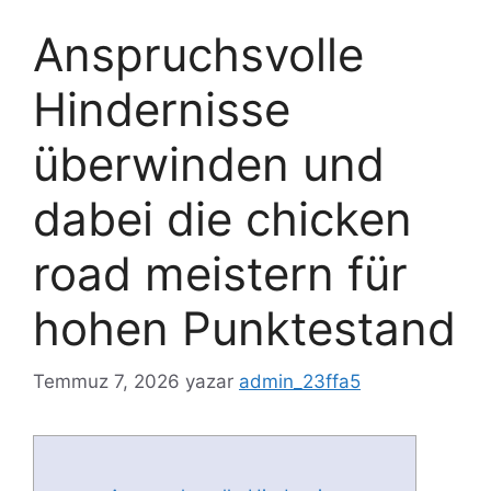
Anspruchsvolle
Hindernisse
überwinden und
dabei die chicken
road meistern für
hohen Punktestand
Temmuz 7, 2026
yazar
admin_23ffa5