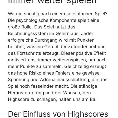
Warum süchtig nach einem so einfachen Spiel?
Die psychologische Komponente spielt eine
große Rolle. Das Spiel nutzt das
Belohnungssystem im Gehirn aus. Jeder
erfolgreiche Durchgang wird mit Punkten
belohnt, was ein Gefühl der Zufriedenheit und
des Fortschritts erzeugt. Dieser positive Effekt
motiviert uns, immer weiterzuspielen, um noch
mehr Punkte zu sammeln. Gleichzeitig erzeugt
das hohe Risiko eines Fehlers eine gewisse
Spannung und Adrenalinausschüttung, die das
Spiel noch fesselnder macht. Die ständige
Herausforderung und der Wunsch, den
Highscore zu schlagen, halten uns am Ball.
Der Einfluss von Highscores