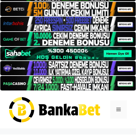
İçeriğe
atla
Menü