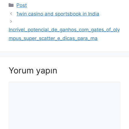
Kategoriler
Post
1win casino and sportsbook in India
Incrível_potencial_de_ganhos_com_gates_of_oly
mpus_super_scatter_e_dicas_para_ma
Yorum yapın
Yorum