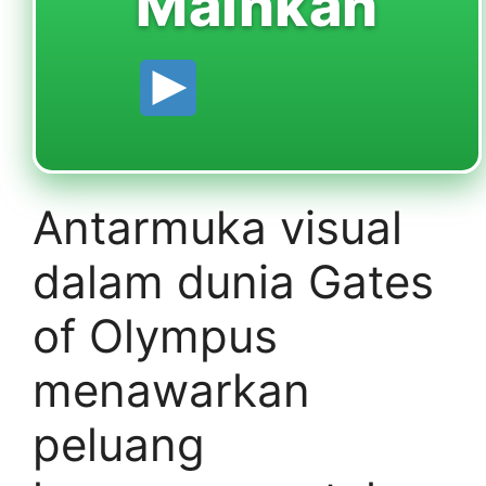
Mainkan
Antarmuka visual
dalam dunia Gates
of Olympus
menawarkan
peluang