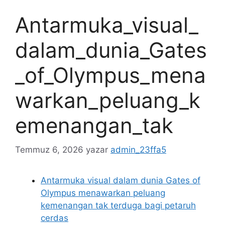
Antarmuka_visual_
dalam_dunia_Gates
_of_Olympus_mena
warkan_peluang_k
emenangan_tak
Temmuz 6, 2026
yazar
admin_23ffa5
Antarmuka visual dalam dunia Gates of
Olympus menawarkan peluang
kemenangan tak terduga bagi petaruh
cerdas