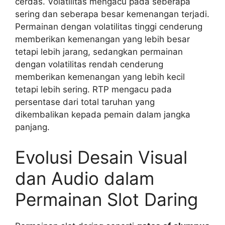
cerdas. Volatilitas mengacu pada seberapa
sering dan seberapa besar kemenangan terjadi.
Permainan dengan volatilitas tinggi cenderung
memberikan kemenangan yang lebih besar
tetapi lebih jarang, sedangkan permainan
dengan volatilitas rendah cenderung
memberikan kemenangan yang lebih kecil
tetapi lebih sering. RTP mengacu pada
persentase dari total taruhan yang
dikembalikan kepada pemain dalam jangka
panjang.
Evolusi Desain Visual
dan Audio dalam
Permainan Slot Daring