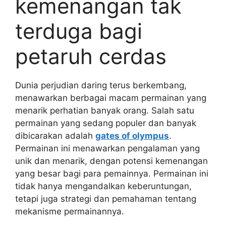
kemenangan tak
terduga bagi
petaruh cerdas
Dunia perjudian daring terus berkembang,
menawarkan berbagai macam permainan yang
menarik perhatian banyak orang. Salah satu
permainan yang sedang populer dan banyak
dibicarakan adalah
gates of olympus
.
Permainan ini menawarkan pengalaman yang
unik dan menarik, dengan potensi kemenangan
yang besar bagi para pemainnya. Permainan ini
tidak hanya mengandalkan keberuntungan,
tetapi juga strategi dan pemahaman tentang
mekanisme permainannya.