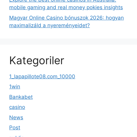
mobile gaming and real money pokies insights
Magyar Online Casino bónuszok 2026: hogyan
maximalizáld a nyereményeidet?
Kategoriler
1_lapapillote08.com_10000
1win
Bankabet
casino
News
Post