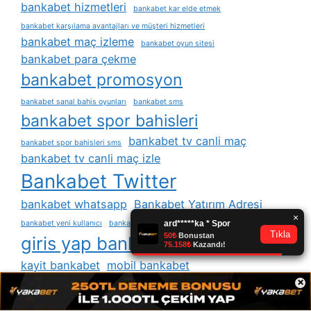
bankabet hizmetleri
bankabet kar elde etmek
bankabet karşılama avantajları ve müşteri hizmetleri
bankabet maç izleme
bankabet oyun sitesi
bankabet para çekme
bankabet promosyon
bankabet sanal bahis oyunları
bankabet sms
bankabet spor bahisleri
bankabet tv canli maç
bankabet spor bahisleri sms
bankabet tv canli maç izle
Bankabet Twitter
bankabet whatsapp
Bankabet Yatırım Adresi
bankabet üyelik
bankabet yeni kullanıcı
bankabet üye avantajları
giris yap bankabet
güncel bankabet
kayit bankabet
mobil bankabet
×
yeni adresi bankabet