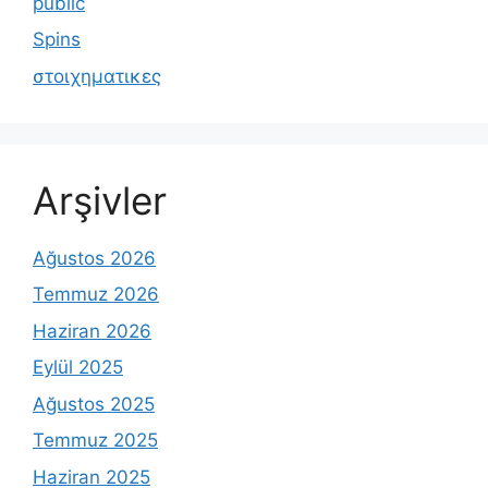
public
Spins
στοιχηματικες
Arşivler
Ağustos 2026
Temmuz 2026
Haziran 2026
Eylül 2025
Ağustos 2025
Temmuz 2025
Haziran 2025