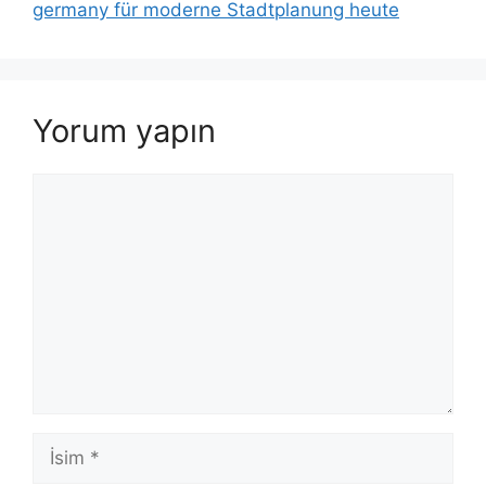
germany für moderne Stadtplanung heute
Yorum yapın
Yorum
İsim