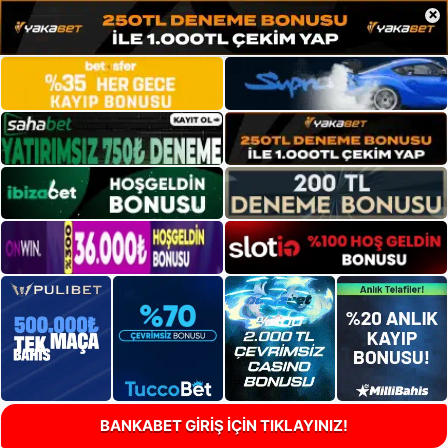
×
BANKABET GİRİŞ İÇİN TIKLAYINIZ!