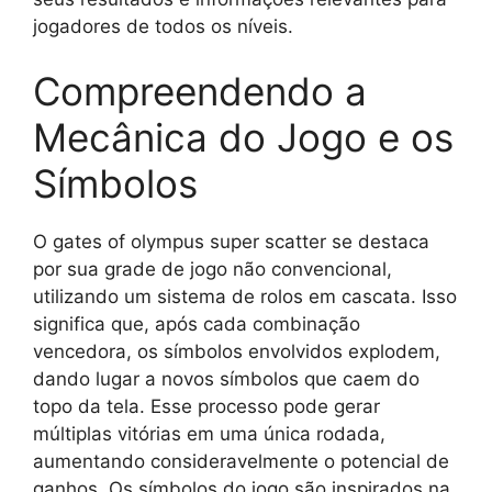
jogadores de todos os níveis.
Compreendendo a
Mecânica do Jogo e os
Símbolos
O gates of olympus super scatter se destaca
por sua grade de jogo não convencional,
utilizando um sistema de rolos em cascata. Isso
significa que, após cada combinação
vencedora, os símbolos envolvidos explodem,
dando lugar a novos símbolos que caem do
topo da tela. Esse processo pode gerar
múltiplas vitórias em uma única rodada,
aumentando consideravelmente o potencial de
ganhos. Os símbolos do jogo são inspirados na