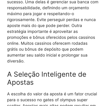
sucesso. Uma delas é gerenciar sua banca com
responsabilidade, definindo um orçamento
máximo para jogar e respeitando-o
rigorosamente. Evite perseguir perdas e nunca
aposte mais do que pode perder. Outra
estratégia importante é aproveitar as
promoções e bônus oferecidos pelos cassinos
online. Muitos cassinos oferecem rodadas
grátis ou bônus de depósito que podem
aumentar seu saldo inicial e prolongar sua
diversão.
A Seleção Inteligente de
Apostas
A escolha do valor da aposta é um fator crucial
para o sucesso no gates of olympus super
scatter. Apostas mais altas podem resultar em