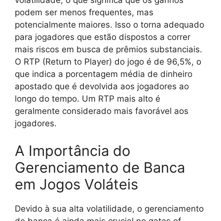
volatilidade, o que significa que os ganhos
podem ser menos frequentes, mas
potencialmente maiores. Isso o torna adequado
para jogadores que estão dispostos a correr
mais riscos em busca de prêmios substanciais.
O RTP (Return to Player) do jogo é de 96,5%, o
que indica a porcentagem média de dinheiro
apostado que é devolvida aos jogadores ao
longo do tempo. Um RTP mais alto é
geralmente considerado mais favorável aos
jogadores.
A Importância do
Gerenciamento de Banca
em Jogos Voláteis
Devido à sua alta volatilidade, o gerenciamento
de banca é ainda mais crucial no gates of