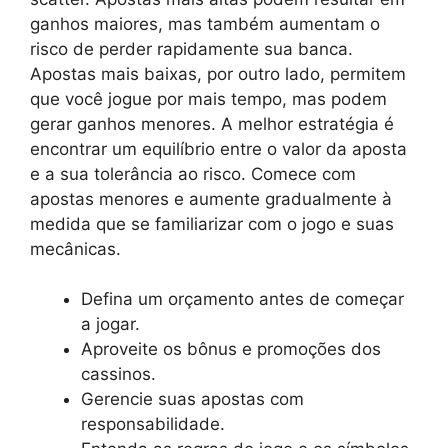
ganhos maiores, mas também aumentam o
risco de perder rapidamente sua banca.
Apostas mais baixas, por outro lado, permitem
que você jogue por mais tempo, mas podem
gerar ganhos menores. A melhor estratégia é
encontrar um equilíbrio entre o valor da aposta
e a sua tolerância ao risco. Comece com
apostas menores e aumente gradualmente à
medida que se familiarizar com o jogo e suas
mecânicas.
Defina um orçamento antes de começar
a jogar.
Aproveite os bônus e promoções dos
cassinos.
Gerencie suas apostas com
responsabilidade.