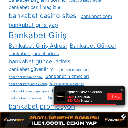
Bankabet Bağlantı Sorunu
bankabet bingo seçimi
bankabet canli maç izle
bankabet casino sitesi
bankabet com
bankabet giris yap
Bankabet Giriş
Bankabet Giriş Adresi
Bankabet Güncel
bankabet güncel adres
bankabet güncel adresi
bankabet güvenlir mi
bankabet hesap açılışı
bankabet hizmetleri
bankabet hesap erişimi
bankabet karşılama avantajları ve müşteri hizmetleri
bankabet maç izleme
bankabet kullanıcı görüşleri
bankabet para çekme
bankabet mobil etkileşim
bankabet promosyon
×
bankabet sanal bahis oyunları
bankabet sms
bankabet spor bahisleri