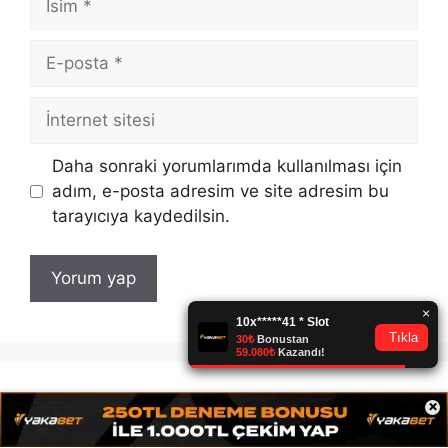
E-
posta
İnternet
sitesi
Daha sonraki yorumlarımda kullanılması için
adım, e-posta adresim ve site adresim bu
tarayıcıya kaydedilsin.
Son Yazılar
×