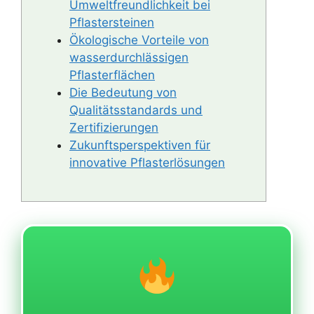
Umweltfreundlichkeit bei
Pflastersteinen
Ökologische Vorteile von
wasserdurchlässigen
Pflasterflächen
Die Bedeutung von
Qualitätsstandards und
Zertifizierungen
Zukunftsperspektiven für
innovative Pflasterlösungen